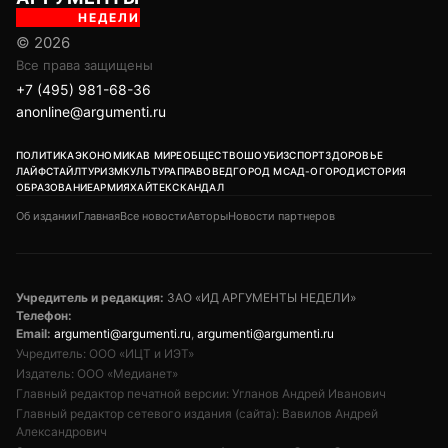
НЕДЕЛИ
© 2026
Все права защищены
+7 (495) 981-68-36
anonline@argumenti.ru
ПОЛИТИКА
ЭКОНОМИКА
В МИРЕ
ОБЩЕСТВО
ШОУБИЗ
СПОРТ
ЗДОРОВЬЕ
ЛАЙФСТАЙЛ
ТУРИЗМ
КУЛЬТУРА
ПРАВОВЕД
ГОРОД М
САД-ОГОРОД
ИСТОРИЯ
ОБРАЗОВАНИЕ
АРМИЯ
ХАЙТЕК
СКАНДАЛ
Об издании
Главная
Все новости
Авторы
Новости партнеров
Учредитель и редакция:
ЗАО «ИД АРГУМЕНТЫ НЕДЕЛИ»
Телефон:
Email:
argumenti@argumenti.ru
,
argumenti@argumenti.ru
Учредитель: ООО «ИЦТ и ИЭТ»
Издатель: ООО «Медианет»
Главный редактор печатной версии: Угланов Андрей Иванович
Главный редактор сетевого издания (сайта): Вавилов Андрей
Александрович