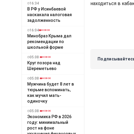
находиться в кабак
16:34
В РФ у Исинбаевой
наскакала налоговая
задолженность
16:04
НОВОЕ
Минобраз Крыма дал
рекомендации по
школьной форме
05.08
НОВОЕ
Подписывайтесь
Круг позора над
Шереметьево
05.08
НОВОЕ
Мужчина будет 8 лет в
тюрьме вспоминать,
как мучил мать-
одиночку
05.08
НОВОЕ
Экономика РФ в 2026
году: минимальный
рост на фоне
ухудшения финансовых