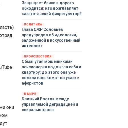
н
Защищает банки и дорого
обходится: кто возглавляет
казахстанский финрегулятор?
ПОЛИТИКА
ласть).
Глава СЖР Соловьёв
отряд
предупредил об идеологии,
заложенной в искусственный
интеллект
ПРОИСШЕСТВИЯ
Обманутая мошенниками
ouTube
пенсионерка подожгла себя и
квартиру: до этого она уже
сожгла военкомат по указке
аферистов
В МИРЕ
Ближний Восток между
управляемой деградацией и
ми они
спиралью хаоса
ком.
удут