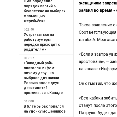
ЦИК определил
женщинам запреще
порядок партий в
заявил во время «
бюллетене на выборах
с помощью
жеребьёвки
Такое заявление он
23:40
Соответствующая 
Устраиваться на
штаба А. Мозгового
работу зумеры
нередко приходят с
родителями
«Если я завтра уви
19:17
арестована», — за
«Западный рай»
оказался мифом:
на канале «Информ
почему девушка
выбрала для жизни
Россию после двух
Он отметил, что ж
десятилетий
проживания в Канаде
«Все кабаки забит
17:00
станут после этог
В Ялте рыбак попался
на удочку мошенников
Патрулю будет дан