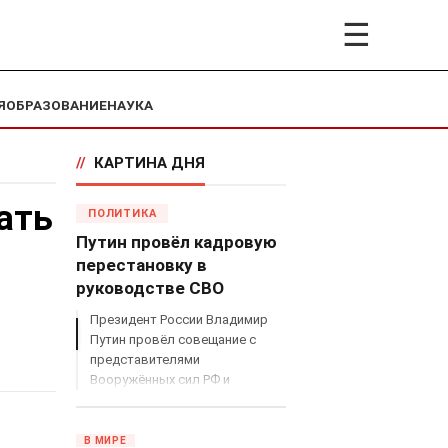
☰
Я
ОБРАЗОВАНИЕ
НАУКА
//
КАРТИНА ДНЯ
ать
ПОЛИТИКА
Путин провёл кадровую
перестановку в
руководстве СВО
Президент России Владимир
Путин провёл совещание с
представителями
Вооружённых сил РФ и
объявил о серьёзных
кадровых изменениях в
руководстве спецоперацией.
В МИРЕ