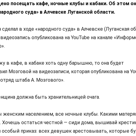
но посещать кафе, ночные клубы и кабаки. Об этом о
народного суда» в Алчевске Луганской области.
 сделал в ходе «народного суда» в Алчевске (Луганская об
видеозапись опубликована на YouTube на канале «Информ
».
жу в кафе, в кабаке хоть одну барышню, то она будет
явил Мозговой на видеозаписи, которая опубликована на Y
отряд штаба А. Мозгового».
енщина должна быть хранительницей очага.
ы женским населением, все ночные клубы. Какими матеря
о. Хочешь остаться честной — сиди дома, вышивай крести
 особый приказ: всех девушек арестовывать, которые б