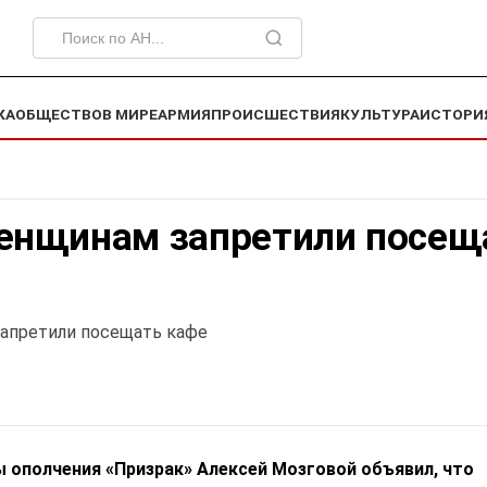
КА
ОБЩЕСТВО
В МИРЕ
АРМИЯ
ПРОИСШЕСТВИЯ
КУЛЬТУРА
ИСТОРИ
енщинам запретили посещ
апретили посещать кафе
 ополчения «Призрак» Алексей Мозговой объявил, что