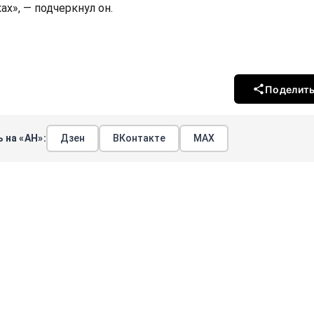
ах», — подчеркнул он.
Поделит
 на «АН»:
Дзен
ВКонтакте
МАХ