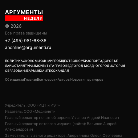
АРГУМЕНТЫ
НЕДЕЛИ
© 2026
Все права защищены
+7 (495) 981-68-36
anonline@argumenti.ru
ПОЛИТИКА
ЭКОНОМИКА
В МИРЕ
ОБЩЕСТВО
ШОУБИЗ
СПОРТ
ЗДОРОВЬЕ
ЛАЙФСТАЙЛ
ТУРИЗМ
КУЛЬТУРА
ПРАВОВЕД
ГОРОД М
САД-ОГОРОД
ИСТОРИЯ
ОБРАЗОВАНИЕ
АРМИЯ
ХАЙТЕК
СКАНДАЛ
Об издании
Главная
Все новости
Авторы
Новости партнеров
Учредитель: ООО «ИЦТ и ИЭТ»
Издатель: ООО «Медианет»
Главный редактор печатной версии: Угланов Андрей Иванович
Главный редактор сетевого издания (сайта): Вавилов Андрей
Александрович
Заместитель главного редактора: Аверьянова Олеся Сергеевна