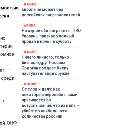
территориями Белгородской,
В МИРЕ
оимостью
Европа не может без
Брянской, Воронежской,
российских энергоносителей
еева
Курской, Липецкой,
Орловской, Пензенской,
АРМИЯ
Ростовской, Рязанской,
Ни одной сбитой ракеты: ПВО
Самарской, Саратовской,
Украины признало полный
нно
Тамбовской, Тульской
провал в ночь на субботу
областей, Краснодарского
итерии
края, Республики Крым и над
В МИРЕ
ромное
акваторией Азовского моря.
Ничего личного, только
бизнес: «друг России»
Эрдоган продает Киеву
а», —
наступательное оружие
 среди
МНЕНИЕ
От слов к делу: как
некоторые европейцы сами
признаются во
 с
всеуслышание, что их цель —
убийство наибольшего
количества россиян
ей. ОНФ