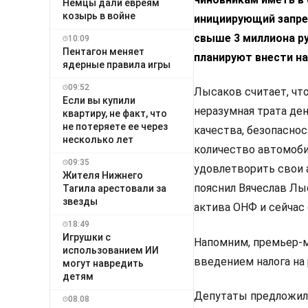
Немцы дали евреям
козырь в войне
инициирующий запре
свыше 3 миллиона ру
10:09
Пентагон меняет
планируют внести н
ядерные правила игры
09:52
Лысаков считает, что
Если вы купили
неразумная трата ден
квартиру, не факт, что
не потеряете ее через
качества, безопасно
несколько лет
количество автомоби
09:35
удовлетворить свои 
Жителя Нижнего
пояснил Вячеслав Лы
Тагила арестовали за
звезды
актива ОНФ и сейчас
18:49
Игрушки с
Напомним, премьер-
использованием ИИ
введением налога на
могут навредить
детям
Депутаты предложил
08.08