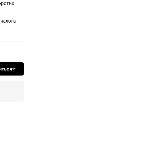
орогих
налога
иться