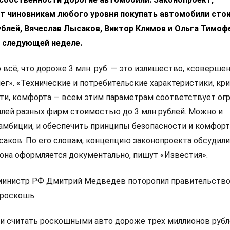
т чиновникам любого уровня покупать автомобили ст
блей, Вячеслав Лысаков, Виктор Климов и Ольга Тимоф
а следующей неделе.
 всё, что дороже 3 млн. руб. — это излишество, «соверше
ег». «Технические и потребительские характеристики, кр
сти, комфорта — всем этим параметрам соответствует ог
лей разных фирм стоимостью до 3 млн рублей. Можно и
амбиции, и обеспечить принципы безопасности и комфорт
саков. По его словам, концепцию законопроекта обсудили
 она оформляется документально, пишут «Известия».
министр РФ Дмитрий Медведев поторопил правительство
 роскошь.
и считать роскошными авто дороже трех миллионов рубл