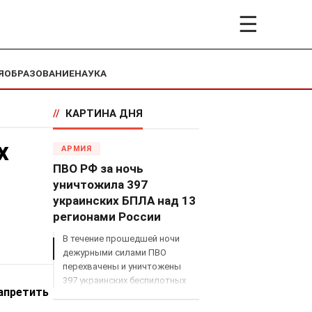
☰
Я
ОБРАЗОВАНИЕ
НАУКА
//
КАРТИНА ДНЯ
х
АРМИЯ
ПВО РФ за ночь
уничтожила 397
украинских БПЛА над 13
регионами России
В течение прошедшей ночи
дежурными силами ПВО
перехвачены и уничтожены
397 украинских беспилотных
апретить
летательных аппаратов
самолетного типа над