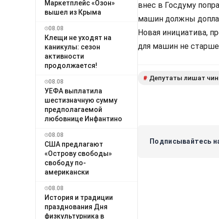
Маркетплейс «Озон»
внес в Госдуму попр
вышел из Крыма
машин должны доплач
08.08
Новая инициатива, п
Клещи не уходят на
для машин не старше 
каникулы: сезон
активности
продолжается!
Депутаты лишат чин
#
08.08
УЕФА выплатила
шестизначную сумму
предполагаемой
любовнице Инфантино
08.08
Подписывайтесь на
США предлагают
«Острову свободы»
свободу по-
американски
08.08
История и традиции
празднования Дня
физкультурника в