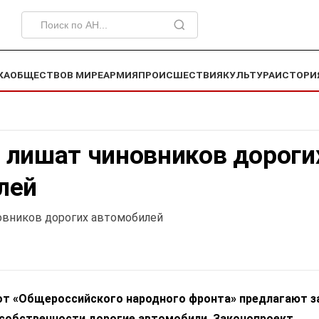
КА
ОБЩЕСТВО
В МИРЕ
АРМИЯ
ПРОИСШЕСТВИЯ
КУЛЬТУРА
ИСТОРИ
 лишат чиновников дороги
лей
овников дорогих автомобилей
т «Общероссийского народного фронта» предлагают з
 собственности дорогие автомобили. Законопроект,