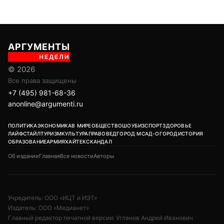
АРГУМЕНТЫ
НЕДЕЛИ
© 2026
Все права защищены
+7 (495) 981-68-36
anonline@argumenti.ru
ПОЛИТИКА
ЭКОНОМИКА
В МИРЕ
ОБЩЕСТВО
ШОУБИЗ
СПОРТ
ЗДОРОВЬЕ
ЛАЙФСТАЙЛ
ТУРИЗМ
КУЛЬТУРА
ПРАВОВЕД
ГОРОД М
САД-ОГОРОД
ИСТОРИЯ
ОБРАЗОВАНИЕ
АРМИЯ
ХАЙТЕК
СКАНДАЛ
Об издании
Главная
Все новости
Авторы
Учредитель: ООО «ИЦТ и ИЭТ»
Издатель: ООО «Медианет»
Главный редактор печатной версии: Угланов Андрей Иванович