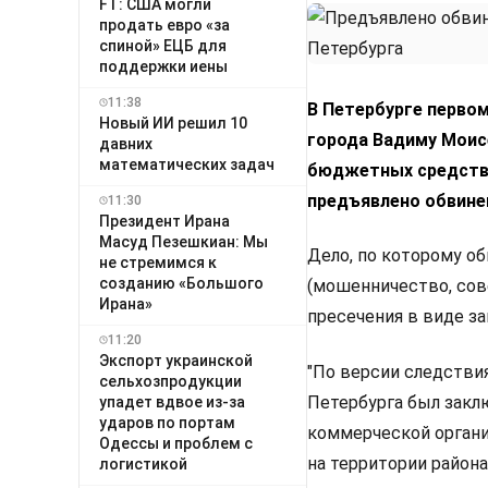
FT: США могли
продать евро «за
спиной» ЕЦБ для
поддержки иены
11:38
В Петербурге перво
Новый ИИ решил 10
города Вадиму Моисе
давних
математических задач
бюджетных средств 
предъявлено обвине
11:30
Президент Ирана
Масуд Пезешкиан: Мы
Дело, по которому об
не стремимся к
созданию «Большого
(мошенничество, сов
Ирана»
пресечения в виде за
11:20
Экспорт украинской
"По версии следстви
сельхозпродукции
Петербурга был закл
упадет вдвое из-за
ударов по портам
коммерческой органи
Одессы и проблем с
на территории района
логистикой