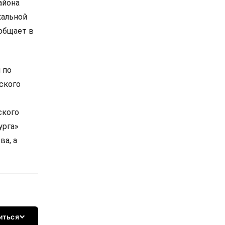
айона
кальной
ообщает в
 по
ского
ского
урга»
ва, а
иться