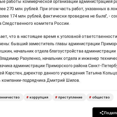
ые работы коммерческой организации администрацией р
ее 270 млн. рублей. При этом часть работ, указанных в ло
лее 174 млн. рублей, фактически проведена не была", - с
а Следственного комитета России.
ает, что в настоящее время к уголовной ответственности
чены: бывший заместитель главы администрации Примор
ушкин, начальник отдела благоустройства администрации
Владимир Разуленко, начальник отдела и инженер техниче
азчика администрации Приморского района Санкт-Петерб
ей Карстен, директор данного учреждения Татьяна Кольцо
ь компании-подрядчика Дмитрий Шилов.
енничество
коррупция
преступление
общество
#
#
#
Подел