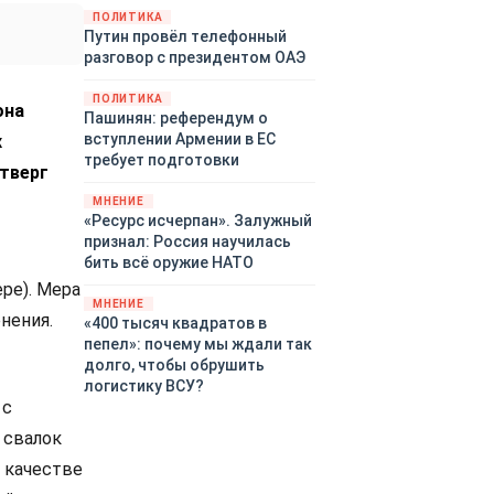
территориями Белгородской,
ПОЛИТИКА
Путин провёл телефонный
Брянской, Воронежской,
разговор с президентом ОАЭ
Курской, Липецкой,
Орловской, Пензенской,
ПОЛИТИКА
Ростовской, Рязанской,
она
Пашинян: референдум о
Самарской, Саратовской,
вступлении Армении в ЕС
х
Тамбовской, Тульской
требует подготовки
етверг
областей, Краснодарского
края, Республики Крым и над
МНЕНИЕ
акваторией Азовского моря.
«Ресурс исчерпан». Залужный
признал: Россия научилась
бить всё оружие НАТО
ре). Мера
МНЕНИЕ
нения.
«400 тысяч квадратов в
пепел»: почему мы ждали так
долго, чтобы обрушить
-
логистику ВСУ?
 с
 свалок
В качестве