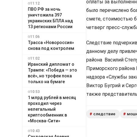
оплаты за выполненн
11:12
ПВО РФ за ночь
было перечислено бол
уничтожила 397
смете, стоимостью бо
украинских БПЛА над
13 регионами России
четверг пресс-служб
11:06
Следствие подчеркив
Трасса «Новороссия»
снова под контролем
данному делу привле
11:02
района Василий Степ
Иранский дипломат о
Приморского района 
Трампе: «Победа — это
всё», но трофеи пока
надзора «Службы зак
только на бумаге
Виктор Бугрий и Серг
10:53
также представител
1 млрд рублей в месяц
проходил через
нелегальный
следствие
мош
#
#
криптообменник в
«Москва-Сити»
10:43
Саудовская Аравия,