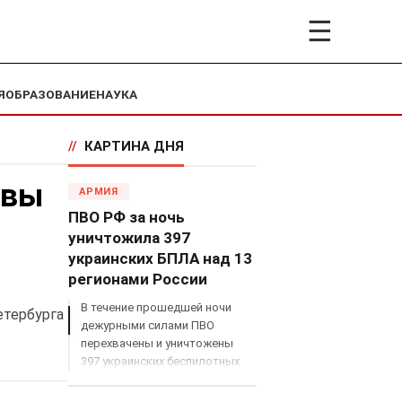
☰
Я
ОБРАЗОВАНИЕ
НАУКА
//
КАРТИНА ДНЯ
авы
АРМИЯ
ПВО РФ за ночь
уничтожила 397
украинских БПЛА над 13
регионами России
В течение прошедшей ночи
етербурга
дежурными силами ПВО
перехвачены и уничтожены
397 украинских беспилотных
летательных аппаратов
самолетного типа над