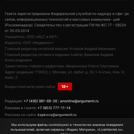
Газета зарегистрирована Федеральной службой по надзору в сфе- ре
связи, информационных технологий и массовых коммуника- ций
(Роскомнадзор). Свидетельство о регистрации ПИ No ФС 77 – 58224
от 30.05.2014
Учредитель: ООО «ИЦТ и ИЭТ»
Издатель: ООО «Медианет»
Главный редактор печатной версии: Угланов Андрей Иванович
Главный редактор сетевого издания (сайта): Вавилов Андрей
Александрович
Заместитель главного редактора: Аверьянова Олеся Сергеевна
Адрес редакции: 119002, г. Москва, ул. Арбат, д. 29, 1-й этаж, пом. IV,
комн. 2
18+
Возрастная категория сайта:
Редакция:
+7 (495) 981-68-36
/
anonline@argumenti.ru
Реклама в газете:
+7 (903) 777-11-14
Реклама на сайте:
kapkova@argumenti.ru
Свободное использование текстов, фото и видеоматериалов допускается
Мы используем файлы cookie(куки) и технологии анализа поведения
при условии обязательной гиперссылки на www.argumenti.ru.
пользователей, включая сервисы «Яндекс Метрика», «LiveInternet.ru»,
Использование в печатных СМИ — только с письменного разрешения.