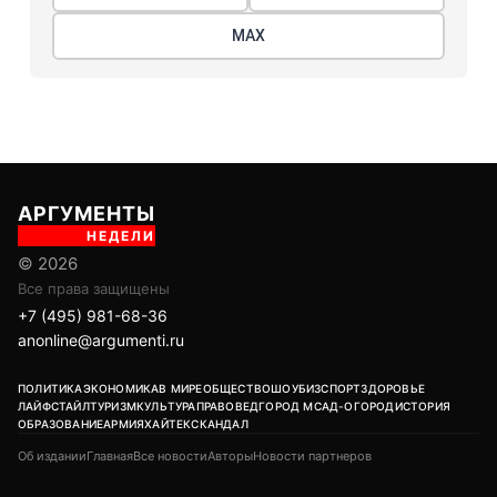
МАХ
АРГУМЕНТЫ
НЕДЕЛИ
© 2026
Все права защищены
+7 (495) 981-68-36
anonline@argumenti.ru
ПОЛИТИКА
ЭКОНОМИКА
В МИРЕ
ОБЩЕСТВО
ШОУБИЗ
СПОРТ
ЗДОРОВЬЕ
ЛАЙФСТАЙЛ
ТУРИЗМ
КУЛЬТУРА
ПРАВОВЕД
ГОРОД М
САД-ОГОРОД
ИСТОРИЯ
ОБРАЗОВАНИЕ
АРМИЯ
ХАЙТЕК
СКАНДАЛ
Об издании
Главная
Все новости
Авторы
Новости партнеров