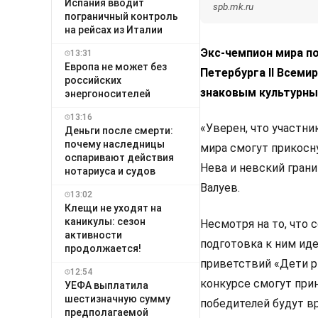
Испания вводит
spb.mk.ru
пограничный контроль
на рейсах из Италии
Экс-чемпион мира по
13:31
Европа не может без
Петербурга II Всеми
российских
знаковым культурн
энергоносителей
13:16
«Уверен, что участн
Деньги после смерти:
почему наследницы
мира смогут прикосну
оспаривают действия
Нева и невский грани
нотариуса и судов
Валуев.
13:02
Клещи не уходят на
каникулы: сезон
Несмотря на то, что 
активности
подготовка к ним ид
продолжается!
приветствий «Дети р
12:54
конкурсе смогут прин
УЕФА выплатила
шестизначную сумму
победителей будут в
предполагаемой