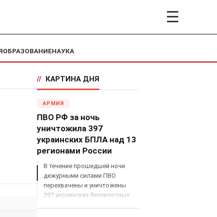
☰
Я
ОБРАЗОВАНИЕ
НАУКА
//
КАРТИНА ДНЯ
АРМИЯ
ПВО РФ за ночь
уничтожила 397
украинских БПЛА над 13
регионами России
В течение прошедшей ночи
дежурными силами ПВО
перехвачены и уничтожены
397 украинских беспилотных
летательных аппаратов
самолетного типа над