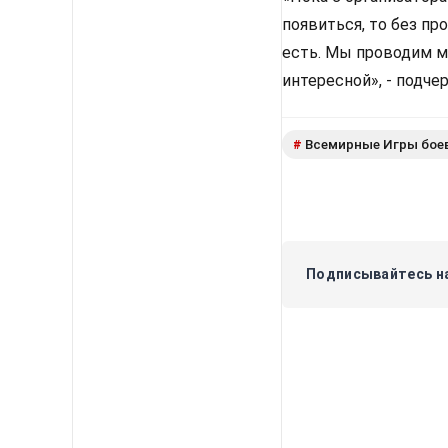
появиться, то без п
есть. Мы проводим ма
интересной», - подче
Всемирные Игры бое
#
Подписывайтесь на