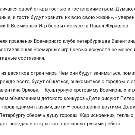
тличался своей открытостью и гостеприимством. Думаю,
рные, и гости будут хранить их всю свою жизнь», - уверен
ии II Всемирных Игр боевых искусств Павел Журавлев.
еля правления Всемирного клуба петербуржцев Валентин
 составляющая Всемирных игр боевых искусств не менее 
тивные состязания.
 из десятков стран мира. Чем они будут заниматься, пом
режде всего, будут общаться, знакомиться с городом, с е
 Валентина Орлова. - Культурную программу Всемирных иг
ем объявлением детского конкурса «Дети рисуют Петерб
 город одними глазами, дети — совершенно другими. Дев
Петербургу сберечь душу города». Жар искренних, теплых
удет передан в открытках, сделанных руками ребят».