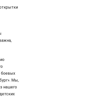
 открытки
ы
важна,
имо
го
р боевых
ург». Мы,
из нашего
 детских