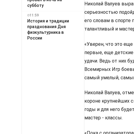
Николай Валуев выра
субботу
серьезностью подойд
11:59
его словам в спорте
История и традиции
празднования Дня
талантливый и масте
физкультурника в
России
«Уверен, что это еще
первые, еще детские 
удачи. Ведь от них б
Всемирных Игр боевы
самый умелый, самый
Николай Валуев, отм
короне крупнейших с
годы и для него буд
мастер - классы.
«Пока с организатор