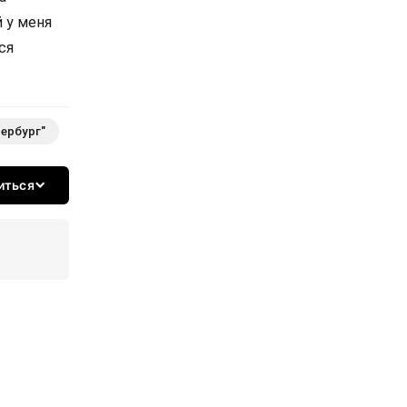
 у меня
ся
ербург"
иться