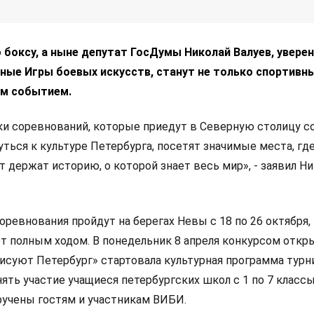
 боксу, а ныне депутат ГосДумы Николай Валуев, уверен
рные Игры боевых искусств, станут не только спортивны
ым событием.
ики соревнований, которые приедут в Северную столицу с
ться к культуре Петербурга, посетят значимые места, гд
т держат историю, о которой знает весь мир», - заявил Н
соревнования пройдут на берегах Невы с 18 по 26 октября,
ет полным ходом. В понедельник 8 апреля
конкурсом откр
исуют Петербург» стартовала культурная программа турни
ять участие учащиеся петербургских школ с 1 по 7 класс
ручены гостям и участникам ВИБИ.