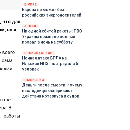
территориями Белгородской,
В МИРЕ
Европа не может без
Брянской, Воронежской,
российских энергоносителей
Курской, Липецкой,
, что для
Орловской, Пензенской,
АРМИЯ
Ростовской, Рязанской,
м, но и
Ни одной сбитой ракеты: ПВО
Самарской, Саратовской,
Украины признало полный
Тамбовской, Тульской
провал в ночь на субботу
областей, Краснодарского
края, Республики Крым и над
о всего
ПРОИСШЕСТВИЯ
акваторией Азовского моря.
Ночная атака БПЛА на
е сама
Ильский НПЗ: пострадали 5
иколай
человек
ОБЩЕСТВО
Деньги после смерти: почему
наследницы оспаривают
действия нотариуса и судов
ыток-
ра. В
ы, работы