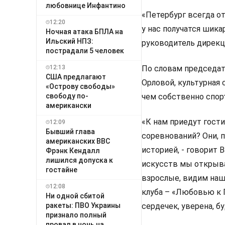
любовнице Инфантино
«Петербург всегда о
12:20
у нас получатся шика
Ночная атака БПЛА на
Ильский НПЗ:
руководитель дирекц
пострадали 5 человек
По словам председат
12:13
США предлагают
Орловой, культурная
«Острову свободы»
чем собственно спор
свободу по-
американски
«К нам приедут гости
12:09
Бывший глава
соревнований? Они, п
американских ВВС
историей, - говорит
Фрэнк Кендалл
лишился допуска к
искусств мы открыва
гостайне
взрослые, видим наш
12:08
клуба – «Любовью к 
Ни одной сбитой
ракеты: ПВО Украины
сердечек, уверена, б
признало полный
провал в ночь на