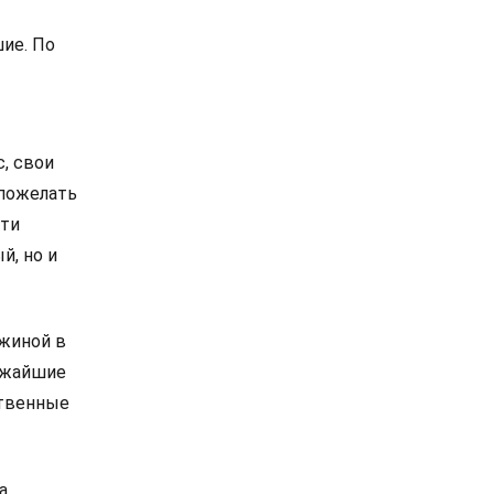
ие. По
, свои
 пожелать
сти
й, но и
ужиной в
ижайшие
ственные
а