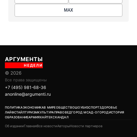
МАХ
АРГУМЕНТЫ
НЕДЕЛИ
© 2026
Все права защищены
+7 (495) 981-68-36
anonline@argumenti.ru
ПОЛИТИКА
ЭКОНОМИКА
В МИРЕ
ОБЩЕСТВО
ШОУБИЗ
СПОРТ
ЗДОРОВЬЕ
ЛАЙФСТАЙЛ
ТУРИЗМ
КУЛЬТУРА
ПРАВОВЕД
ГОРОД М
САД-ОГОРОД
ИСТОРИЯ
ОБРАЗОВАНИЕ
АРМИЯ
ХАЙТЕК
СКАНДАЛ
Об издании
Главная
Все новости
Авторы
Новости партнеров