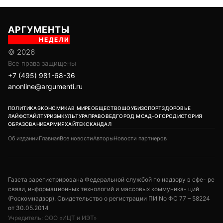
АРГУМЕНТЫ
НЕДЕЛИ
© 2026
Все права защищены
+7 (495) 981-68-36
anonline@argumenti.ru
ПОЛИТИКА
ЭКОНОМИКА
В МИРЕ
ОБЩЕСТВО
ШОУБИЗ
СПОРТ
ЗДОРОВЬЕ
ЛАЙФСТАЙЛ
ТУРИЗМ
КУЛЬТУРА
ПРАВОВЕД
ГОРОД М
САД-ОГОРОД
ИСТОРИЯ
ОБРАЗОВАНИЕ
АРМИЯ
ХАЙТЕК
СКАНДАЛ
Об издании
Главная
Все новости
Авторы
Новости партнеров
Газета зарегистрирована Федеральной службой по надзору в сфе- ре
связи, информационных технологий и массовых коммуника- ций
(Роскомнадзор). Свидетельство о регистрации ПИ No ФС 77 – 58224
от 30.05.2014
Учредитель: ООО «ИЦТ и ИЭТ»