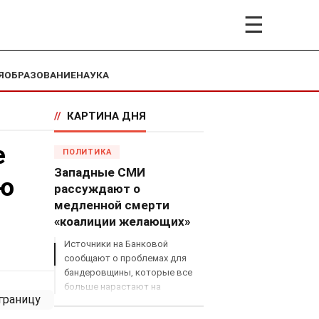
☰
Я
ОБРАЗОВАНИЕ
НАУКА
//
КАРТИНА ДНЯ
е
ПОЛИТИКА
Западные СМИ
ую
рассуждают о
медленной смерти
«коалиции желающих»
Источники на Банковой
сообщают о проблемах для
бандеровщины, которые все
больше нарастают на
международном поле, что
сильно ударит по позициям