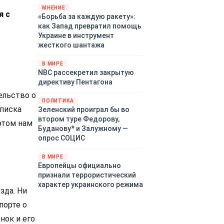
«страны 404» в следующем
МНЕНИЕ
я с
«Борьба за каждую ракету»:
году. Однако киевские
как Запад превратил помощь
временщики не торопятся
Украине в инструмент
заключать мир - ведь есть
жесткого шантажа
поддержка в ЕС.
Политический кризис в
В МИРЕ
Британии и Германии, выборы
NBC рассекретил закрытую
во Франции могут полностью
директиву Пентагона
изменить геополитический
ельство о
ландшафт в мире, пока
ПОЛИТИКА
Зеленский ожидает выборов
списка
Зеленский проиграл бы во
в США.
втором туре Федорову,
этом нам
Буданову* и Залужному —
опрос СОЦИС
В МИРЕ
Европейцы официально
признали террористический
характер украинского режима
зда. Ни
порте о
нок и его