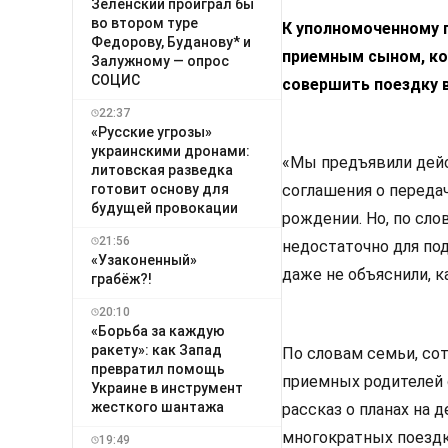
Зеленский проиграл бы
во втором туре
К уполномоченному п
Федорову, Буданову* и
приемным сыном, ко
Залужному — опрос
СОЦИС
совершить поездку 
22:37
«Русские угрозы»
украинскими дронами:
«Мы предъявили дейс
литовская разведка
готовит основу для
соглашения о переда
будущей провокации
рождении. Но, по сл
21:56
недостаточно для по
«Узаконенный»
даже не объяснили, к
грабёж?!
20:10
«Борьба за каждую
ракету»: как Запад
По словам семьи, со
превратил помощь
приемных родителей 
Украине в инструмент
жесткого шантажа
рассказ о планах на 
многократных поездка
19:49