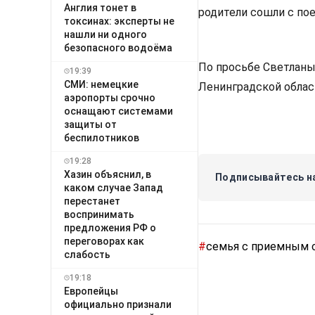
Англия тонет в
родители сошли с пое
токсинах: эксперты не
нашли ни одного
безопасного водоёма
По просьбе Светланы
19:39
СМИ: немецкие
Ленинградской облас
аэропорты срочно
оснащают системами
защиты от
беспилотников
19:28
Хазин объяснил, в
Подписывайтесь на
каком случае Запад
перестанет
воспринимать
предложения РФ о
переговорах как
#
семья с приемным
слабость
19:18
Европейцы
официально признали