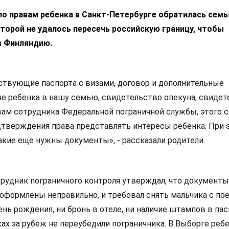
о правам ребенка в Санкт-Петербурге обратилась семь
торой не удалось пересечь российскую границу, чтобы
в Финляндию.
твующие паспорта с визами, договор и дополнительные
че ребенка в нашу семью, свидетельство опекуна, свидет
овам сотрудника Федеральной пограничной службы, этого 
дтверждения права представлять интересы ребенка. При 
акие еще нужны документы», - рассказали родители.
трудник пограничного контроля утверждал, что документы
оформлены неправильно, и требовал снять мальчика с пое
день рождения, ни бронь в отеле, ни наличие штампов в пас
х за рубеж не переубедили пограничника. В Выборге ребе