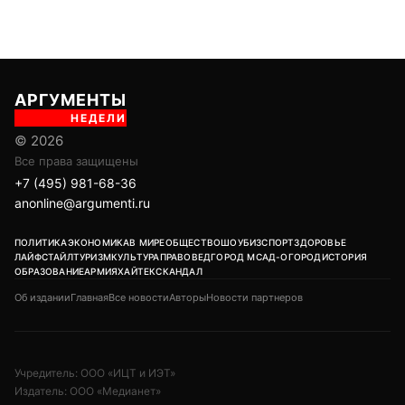
АРГУМЕНТЫ
НЕДЕЛИ
© 2026
Все права защищены
+7 (495) 981-68-36
anonline@argumenti.ru
ПОЛИТИКА
ЭКОНОМИКА
В МИРЕ
ОБЩЕСТВО
ШОУБИЗ
СПОРТ
ЗДОРОВЬЕ
ЛАЙФСТАЙЛ
ТУРИЗМ
КУЛЬТУРА
ПРАВОВЕД
ГОРОД М
САД-ОГОРОД
ИСТОРИЯ
ОБРАЗОВАНИЕ
АРМИЯ
ХАЙТЕК
СКАНДАЛ
Об издании
Главная
Все новости
Авторы
Новости партнеров
Учредитель: ООО «ИЦТ и ИЭТ»
Издатель: ООО «Медианет»