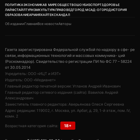
ПОЛИТИКА
ЭКОНОМИКА
В МИРЕ
ОБЩЕСТВО
ШОУБИЗ
СПОРТ
ЗДОРОВЬЕ
ЛАЙФСТАЙЛ
ТУРИЗМ
КУЛЬТУРА
ПРАВОВЕД
ГОРОД М
САД-ОГОРОД
ИСТОРИЯ
ОБРАЗОВАНИЕ
АРМИЯ
ХАЙТЕК
СКАНДАЛ
Об издании
Главная
Все новости
Авторы
Газета зарегистрирована Федеральной службой по надзору в сфе- ре
связи, информационных технологий и массовых коммуника- ций
(Роскомнадзор). Свидетельство о регистрации ПИ No ФС 77 – 58224
от 30.05.2014
Учредитель: ООО «ИЦТ и ИЭТ»
Издатель: ООО «Медианет»
Главный редактор печатной версии: Угланов Андрей Иванович
Главный редактор сетевого издания (сайта): Вавилов Андрей
Александрович
Заместитель главного редактора: Аверьянова Олеся Сергеевна
Адрес редакции: 119002, г. Москва, ул. Арбат, д. 29, 1-й этаж, пом. IV,
комн. 2
18+
Возрастная категория сайта: