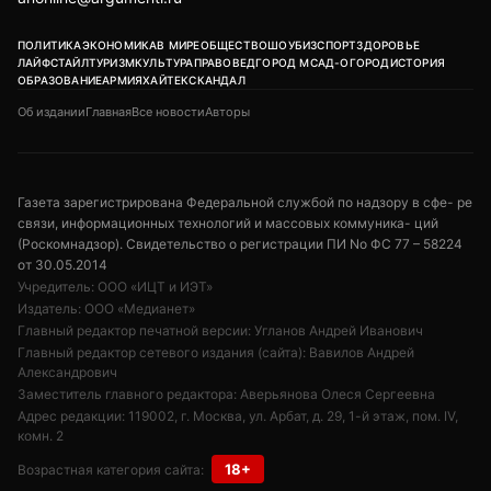
ПОЛИТИКА
ЭКОНОМИКА
В МИРЕ
ОБЩЕСТВО
ШОУБИЗ
СПОРТ
ЗДОРОВЬЕ
ЛАЙФСТАЙЛ
ТУРИЗМ
КУЛЬТУРА
ПРАВОВЕД
ГОРОД М
САД-ОГОРОД
ИСТОРИЯ
ОБРАЗОВАНИЕ
АРМИЯ
ХАЙТЕК
СКАНДАЛ
Об издании
Главная
Все новости
Авторы
Газета зарегистрирована Федеральной службой по надзору в сфе- ре
связи, информационных технологий и массовых коммуника- ций
(Роскомнадзор). Свидетельство о регистрации ПИ No ФС 77 – 58224
от 30.05.2014
Учредитель: ООО «ИЦТ и ИЭТ»
Издатель: ООО «Медианет»
Главный редактор печатной версии: Угланов Андрей Иванович
Главный редактор сетевого издания (сайта): Вавилов Андрей
Александрович
Заместитель главного редактора: Аверьянова Олеся Сергеевна
Адрес редакции: 119002, г. Москва, ул. Арбат, д. 29, 1-й этаж, пом. IV,
комн. 2
18+
Возрастная категория сайта: