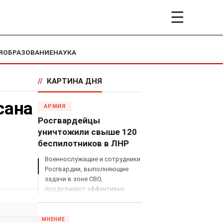
☰
Я
ОБРАЗОВАНИЕ
НАУКА
//
КАРТИНА ДНЯ
сана
АРМИЯ
Росгвардейцы
уничтожили свыше 120
беспилотников в ЛНР
Военнослужащие и сотрудники
Росгвардии, выполняющие
задачи в зоне СВО,
продолжают эффективно
противодействовать угрозам
с воздуха.
МНЕНИЕ