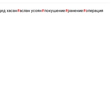
дед хасан
#
аслан усоян
#
покушение
#
ранение
#
операция