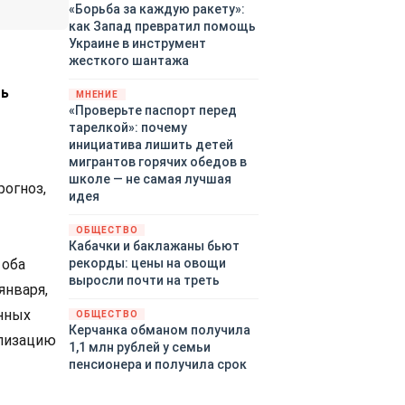
«Борьба за каждую ракету»:
как Запад превратил помощь
Украине в инструмент
жесткого шантажа
ть
МНЕНИЕ
«Проверьте паспорт перед
тарелкой»: почему
инициатива лишить детей
мигрантов горячих обедов в
школе — не самая лучшая
рогноз,
идея
ОБЩЕСТВО
Кабачки и баклажаны бьют
рекорды: цены на овощи
 оба
выросли почти на треть
января,
нных
ОБЩЕСТВО
Керчанка обманом получила
илизацию
1,1 млн рублей у семьи
пенсионера и получила срок