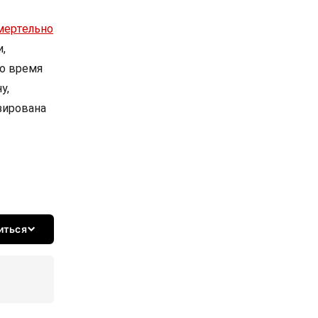
мертельно
,
Во время
у,
зирована
иться