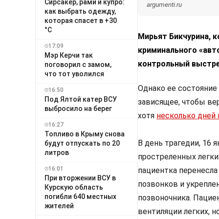
Сирсакер, рами и купро:
argumenti.ru
как выбрать одежду,
которая спасет в +30
°C
Мирьят Бикчурина, к
17:09
криминального «авто
Мэр Керчи так
контрольный выстрел
поговорил с замом,
что тот уволился
Однако ее состояние
16:50
Под Ялтой катер ВСУ
зависящее, чтобы ве
выбросило на берег
хотя
несколько дней 
16:27
Топливо в Крыму снова
В день трагедии, 16 
будут отпускать по 20
литров
простреленных легких
16:01
пациентка перенесла
При вторжении ВСУ в
позвонков и укрепле
Курскую область
погибли 640 местных
позвоночника. Пацие
жителей
вентиляции легких, 