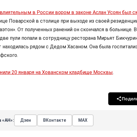
лиятельным в России вором в законе Аслан Усоян был с
ице Поварской в столице при выходе из своей резиденции
этон». От полученных ранений он скончался в больнице. 
две пули попали в сотрудницу ресторана Мирьят Бикчурин
т находилась рядом с Дедом Хасаном. Она была госпитали
фского.
онили 20 января на Хованском кладбище Москвы
.
Подел
 «АН»:
Дзен
ВКонтакте
МАХ