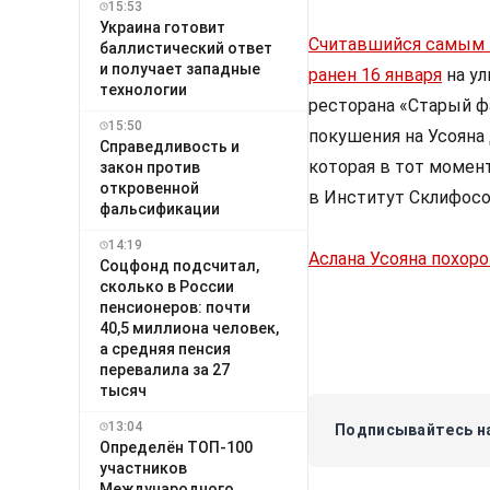
15:53
Украина готовит
Считавшийся самым в
баллистический ответ
и получает западные
ранен 16 января
на ул
технологии
ресторана «Старый фа
15:50
покушения на Усояна 
Справедливость и
которая в тот момен
закон против
откровенной
в Институт Склифосо
фальсификации
14:19
Аслана Усояна похор
Соцфонд подсчитал,
сколько в России
пенсионеров: почти
40,5 миллиона человек,
а средняя пенсия
перевалила за 27
тысяч
13:04
Подписывайтесь на
Определён ТОП-100
участников
Международного