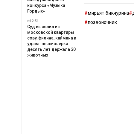
конкурса «Музыка
Гордых»
#
мирьят бикчурина
#
12:51
#
позвоночник
Суд выселил из
московской квартиры
сову, филина, каймана и
удава: пенсионерка
десять лет держала 30
животных