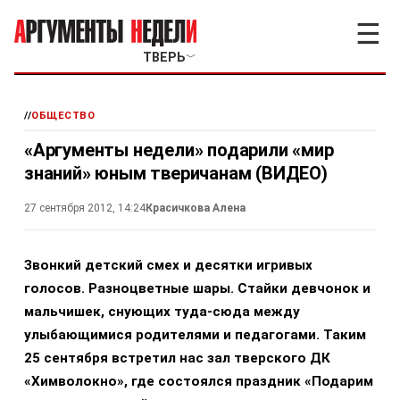
☰
ТВЕРЬ
﹀
//
ОБЩЕСТВО
«Аргументы недели» подарили «мир
знаний» юным тверичанам (ВИДЕО)
27 сентября 2012, 14:24
Красичкова Алена
Звонкий детский смех и десятки игривых
голосов. Разноцветные шары. Стайки девчонок и
мальчишек, снующих туда-сюда между
улыбающимися родителями и педагогами. Таким
25 сентября встретил нас зал тверского ДК
«Химволокно», где состоялся праздник «Подарим