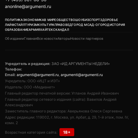
anonline@argumenti.ru
ПОЛИТИКА
ЭКОНОМИКА
В МИРЕ
ОБЩЕСТВО
ШОУБИЗ
СПОРТ
ЗДОРОВЬЕ
ЛАЙФСТАЙЛ
ТУРИЗМ
КУЛЬТУРА
ПРАВОВЕД
ГОРОД М
САД-ОГОРОД
ИСТОРИЯ
ОБРАЗОВАНИЕ
АРМИЯ
ХАЙТЕК
СКАНДАЛ
Об издании
Главная
Все новости
Авторы
Новости партнеров
Учредитель и редакция:
ЗАО «ИД АРГУМЕНТЫ НЕДЕЛИ»
Телефон:
Email:
argumenti@argumenti.ru
,
argumenti@argumenti.ru
Учредитель: ООО «ИЦТ и ИЭТ»
Издатель: ООО «Медианет»
Главный редактор печатной версии: Угланов Андрей Иванович
Главный редактор сетевого издания (сайта): Вавилов Андрей
Александрович
Заместитель главного редактора: Аверьянова Олеся Сергеевна
Адрес редакции: 119002, г. Москва, ул. Арбат, д. 29, 1-й этаж, пом. IV,
комн. 2
18+
Возрастная категория сайта: