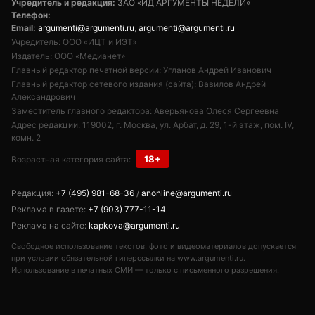
Учредитель и редакция:
ЗАО «ИД АРГУМЕНТЫ НЕДЕЛИ»
Телефон:
Email:
argumenti@argumenti.ru
,
argumenti@argumenti.ru
Учредитель: ООО «ИЦТ и ИЭТ»
Издатель: ООО «Медианет»
Главный редактор печатной версии: Угланов Андрей Иванович
Главный редактор сетевого издания (сайта): Вавилов Андрей
Александрович
Заместитель главного редактора: Аверьянова Олеся Сергеевна
Адрес редакции: 119002, г. Москва, ул. Арбат, д. 29, 1-й этаж, пом. IV,
комн. 2
18+
Возрастная категория сайта:
Редакция:
+7 (495) 981-68-36
/
anonline@argumenti.ru
Реклама в газете:
+7 (903) 777-11-14
Реклама на сайте:
kapkova@argumenti.ru
Свободное использование текстов, фото и видеоматериалов допускается
при условии обязательной гиперссылки на www.argumenti.ru.
Использование в печатных СМИ — только с письменного разрешения.