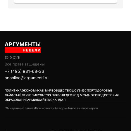
АРГУМЕНТЫ
НЕДЕЛИ
© 2026
Все права защищены
+7 (495) 981-68-36
anonline@argumenti.ru
ПОЛИТИКА
ЭКОНОМИКА
В МИРЕ
ОБЩЕСТВО
ШОУБИЗ
СПОРТ
ЗДОРОВЬЕ
ЛАЙФСТАЙЛ
ТУРИЗМ
КУЛЬТУРА
ПРАВОВЕД
ГОРОД М
САД-ОГОРОД
ИСТОРИЯ
ОБРАЗОВАНИЕ
АРМИЯ
ХАЙТЕК
СКАНДАЛ
Об издании
Главная
Все новости
Авторы
Новости партнеров