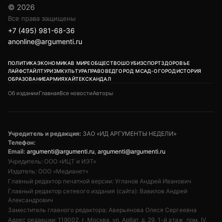
© 2026
Все права защищены
+7 (495) 981-68-36
anonline@argumenti.ru
ПОЛИТИКА
ЭКОНОМИКА
В МИРЕ
ОБЩЕСТВО
ШОУБИЗ
СПОРТ
ЗДОРОВЬЕ
ЛАЙФСТАЙЛ
ТУРИЗМ
КУЛЬТУРА
ПРАВОВЕД
ГОРОД М
САД-ОГОРОД
ИСТОРИЯ
ОБРАЗОВАНИЕ
АРМИЯ
ХАЙТЕК
СКАНДАЛ
Об издании
Главная
Все новости
Авторы
Учредитель и редакция:
ЗАО «ИД АРГУМЕНТЫ НЕДЕЛИ»
Телефон:
Email:
argumenti@argumenti.ru
,
argumenti@argumenti.ru
Учредитель: ООО «ИЦТ и ИЭТ»
Издатель: ООО «Медианет»
Главный редактор печатной версии: Угланов Андрей Иванович
Главный редактор сетевого издания (сайта): Вавилов Андрей
Александрович
Заместитель главного редактора: Аверьянова Олеся Сергеевна
Адрес редакции: 119002, г. Москва, ул. Арбат, д. 29, 1-й этаж, пом. IV,