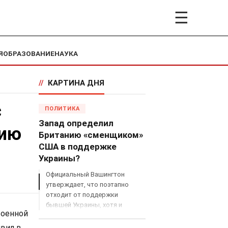
☰
Я
ОБРАЗОВАНИЕ
НАУКА
//
КАРТИНА ДНЯ
с
ПОЛИТИКА
Запад определил
сию
Британию «сменщиком»
США в поддержке
Украины?
Официальный Вашингтон
утверждает, что поэтапно
отходит от поддержки
бывшей Украины, хотя и
военной
продолжает снабжать ВСУ
разведданными и поставлять
вил в