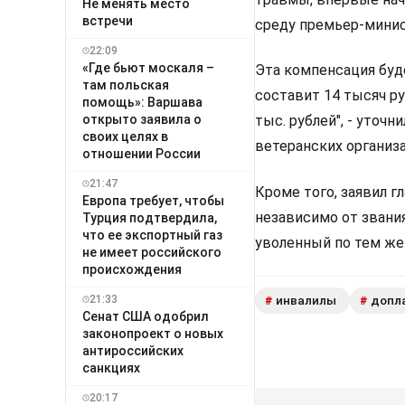
Не менять место
встречи
среду премьер-минис
22:09
«Где бьют москаля –
Эта компенсация буд
там польская
составит 14 тысяч ру
помощь»: Варшава
открыто заявила о
тыс. рублей", - уточ
своих целях в
ветеранских организ
отношении России
21:47
Кроме того, заявил г
Европа требует, чтобы
независимо от звания
Турция подтвердила,
что ее экспортный газ
уволенный по тем же 
не имеет российского
происхождения
21:33
инвалилы
допла
#
#
Сенат США одобрил
законопроект о новых
антироссийских
санкциях
20:17