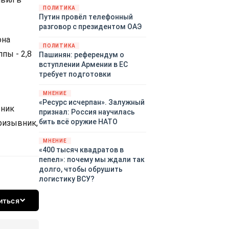
закупленное ранее оружие.
ПОЛИТИКА
Путин провёл телефонный
Также американская
разговор с президентом ОАЭ
администрация скидывает на
европейцев снабжение
она
ПОЛИТИКА
киевского режима оружием,
пы - 2,8
Пашинян: референдум о
которое стремится продавать
вступлении Армении в ЕС
всем новым снабженцам.
требует подготовки
Однако часто возникают
предположения о возможном
МНЕНИЕ
«сменщике» американцев на
«Ресурс исчерпан». Залужный
тник
этом позорном посту.
признал: Россия научилась
Рассмотрим, кто же рвётся на
бить всё оружие НАТО
ризывник,
место «миротворцев».
МНЕНИЕ
«400 тысяч квадратов в
пепел»: почему мы ждали так
долго, чтобы обрушить
логистику ВСУ?
иться