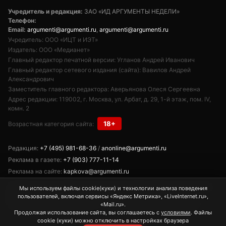
Учредитель и редакция:
ЗАО «ИД АРГУМЕНТЫ НЕДЕЛИ»
Телефон:
Email:
argumenti@argumenti.ru
,
argumenti@argumenti.ru
Учредитель: ООО «ИЦТ и ИЭТ»
Издатель: ООО «Медианет»
Главный редактор печатной версии: Угланов Андрей Иванович
Главный редактор сетевого издания (сайта): Вавилов Андрей
Александрович
Заместитель главного редактора: Аверьянова Олеся Сергеевна
Адрес редакции: 119002, г. Москва, ул. Арбат, д. 29, 1-й этаж, пом. IV,
комн. 2
18+
Возрастная категория сайта:
Редакция:
+7 (495) 981-68-36
/
anonline@argumenti.ru
Реклама в газете:
+7 (903) 777-11-14
Реклама на сайте:
kapkova@argumenti.ru
Свободное использование текстов, фото и видеоматериалов допускается
Мы используем файлы cookie(куки) и технологии анализа поведения
при условии обязательной гиперссылки на www.argumenti.ru.
пользователей, включая сервисы «Яндекс Метрика», «LiveInternet.ru»,
Использование в печатных СМИ — только с письменного разрешения.
«Mail.ru».
Продолжая использование сайта, вы соглашаетесь с
условиями
. Файлы
cookie (куки) можно отключить в настройках браузера