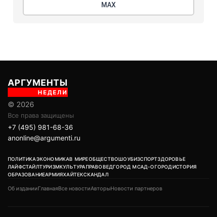
МАХ
АРГУМЕНТЫ
НЕДЕЛИ
© 2026
Все права защищены
+7 (495) 981-68-36
anonline@argumenti.ru
ПОЛИТИКА
ЭКОНОМИКА
В МИРЕ
ОБЩЕСТВО
ШОУБИЗ
СПОРТ
ЗДОРОВЬЕ
ЛАЙФСТАЙЛ
ТУРИЗМ
КУЛЬТУРА
ПРАВОВЕД
ГОРОД М
САД-ОГОРОД
ИСТОРИЯ
ОБРАЗОВАНИЕ
АРМИЯ
ХАЙТЕК
СКАНДАЛ
Об издании
Главная
Все новости
Авторы
Новости партнеров