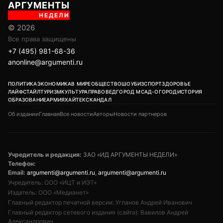
АРГУМЕНТЫ
НЕДЕЛИ
© 2026
Все права защищены
+7 (495) 981-68-36
anonline@argumenti.ru
ПОЛИТИКА
ЭКОНОМИКА
В МИРЕ
ОБЩЕСТВО
ШОУБИЗ
СПОРТ
ЗДОРОВЬЕ
ЛАЙФСТАЙЛ
ТУРИЗМ
КУЛЬТУРА
ПРАВОВЕД
ГОРОД М
САД-ОГОРОД
ИСТОРИЯ
ОБРАЗОВАНИЕ
АРМИЯ
ХАЙТЕК
СКАНДАЛ
Об издании
Главная
Все новости
Авторы
Новости партнеров
Учредитель и редакция:
ЗАО «ИД АРГУМЕНТЫ НЕДЕЛИ»
Телефон:
Email:
argumenti@argumenti.ru
,
argumenti@argumenti.ru
Учредитель: ООО «ИЦТ и ИЭТ»
Издатель: ООО «Медианет»
Главный редактор печатной версии: Угланов Андрей Иванович
Главный редактор сетевого издания (сайта): Вавилов Андрей
Александрович