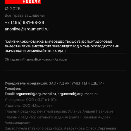
НЕДЕЛИ
© 2026
Все права защищены
+7 (495) 981-68-36
anonline@argumenti.ru
ПОЛИТИКА
ЭКОНОМИКА
В МИРЕ
ОБЩЕСТВО
ШОУБИЗ
СПОРТ
ЗДОРОВЬЕ
ЛАЙФСТАЙЛ
ТУРИЗМ
КУЛЬТУРА
ПРАВОВЕД
ГОРОД М
САД-ОГОРОД
ИСТОРИЯ
ОБРАЗОВАНИЕ
АРМИЯ
ХАЙТЕК
СКАНДАЛ
Об издании
Главная
Все новости
Авторы
Учредитель и редакция:
ЗАО «ИД АРГУМЕНТЫ НЕДЕЛИ»
Телефон:
Email:
argumenti@argumenti.ru
,
argumenti@argumenti.ru
Учредитель: ООО «ИЦТ и ИЭТ»
Издатель: ООО «Медианет»
Главный редактор печатной версии: Угланов Андрей Иванович
Главный редактор сетевого издания (сайта): Вавилов Андрей
Александрович
Заместитель главного редактора: Аверьянова Олеся Сергеевна