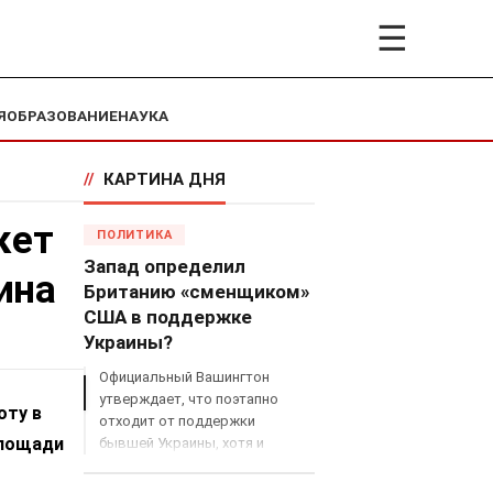
☰
Я
ОБРАЗОВАНИЕ
НАУКА
//
КАРТИНА ДНЯ
кет
ПОЛИТИКА
Запад определил
ина
Британию «сменщиком»
США в поддержке
Украины?
Официальный Вашингтон
утверждает, что поэтапно
оту в
отходит от поддержки
площади
бывшей Украины, хотя и
продолжает снабжать ВСУ
разведданными и поставлять