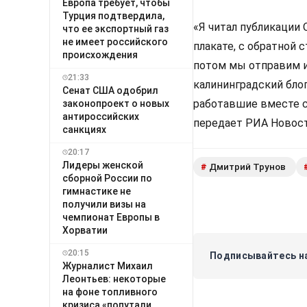
Европа требует, чтобы
Турция подтвердила,
«Я читал публикации О
что ее экспортный газ
не имеет российского
плакате, с обратной 
происхождения
потом мы отправим их
21:33
калининградский бло
Сенат США одобрил
работавшие вместе с
законопроект о новых
антироссийских
передает РИА Новост
санкциях
20:17
Лидеры женской
Дмитрий Трунов
#
сборной России по
гимнастике не
получили визы на
чемпионат Европы в
Хорватии
20:15
Подписывайтесь на
Журналист Михаил
Леонтьев: некоторые
на фоне топливного
кризиса «попутали