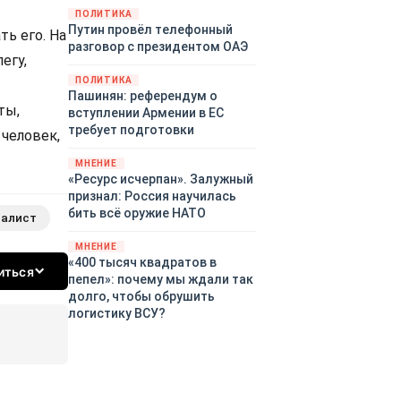
закупленное ранее оружие.
ПОЛИТИКА
Путин провёл телефонный
Также американская
ть его. На
разговор с президентом ОАЭ
администрация скидывает на
егу,
европейцев снабжение
ПОЛИТИКА
киевского режима оружием,
Пашинян: референдум о
которое стремится продавать
ты,
вступлении Армении в ЕС
всем новым снабженцам.
требует подготовки
человек,
Однако часто возникают
предположения о возможном
МНЕНИЕ
«сменщике» американцев на
«Ресурс исчерпан». Залужный
этом позорном посту.
признал: Россия научилась
Рассмотрим, кто же рвётся на
бить всё оружие НАТО
налист
место «миротворцев».
МНЕНИЕ
«400 тысяч квадратов в
иться
пепел»: почему мы ждали так
долго, чтобы обрушить
логистику ВСУ?