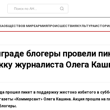
КА
ОБЩЕСТВО
В МИРЕ
АРМИЯ
ПРОИСШЕСТВИЯ
КУЛЬТУРА
ИСТОРИ
граде блогеры провели пи
жку журналиста Олега Каш
да прошел пикет в поддержку жестоко избитого в субб
газеты «Коммерсант» Олега Кашина. Акция прошла на 
блогеры.