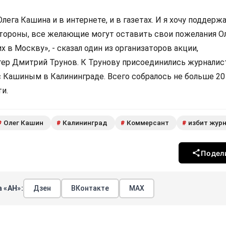
лега Кашина и в интернете, и в газетах. И я хочу поддержа
стороны, все желающие могут оставить свои пожелания Ол
 в Москву», - сказал один из организаторов акции,
гер Дмитрий Трунов. К Трунову присоединились журналис
 Кашиным в Калининграде. Всего собралось не больше 20 
и.
Олег Кашин
Калининград
Коммерсант
избит жур
#
#
#
#
Подел
 «АН»:
Дзен
ВКонтакте
МАХ