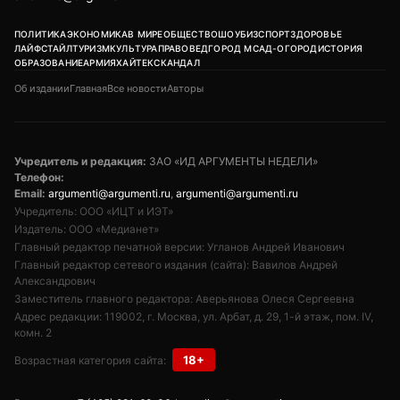
ПОЛИТИКА
ЭКОНОМИКА
В МИРЕ
ОБЩЕСТВО
ШОУБИЗ
СПОРТ
ЗДОРОВЬЕ
ЛАЙФСТАЙЛ
ТУРИЗМ
КУЛЬТУРА
ПРАВОВЕД
ГОРОД М
САД-ОГОРОД
ИСТОРИЯ
ОБРАЗОВАНИЕ
АРМИЯ
ХАЙТЕК
СКАНДАЛ
Об издании
Главная
Все новости
Авторы
Учредитель и редакция:
ЗАО «ИД АРГУМЕНТЫ НЕДЕЛИ»
Телефон:
Email:
argumenti@argumenti.ru
,
argumenti@argumenti.ru
Учредитель: ООО «ИЦТ и ИЭТ»
Издатель: ООО «Медианет»
Главный редактор печатной версии: Угланов Андрей Иванович
Главный редактор сетевого издания (сайта): Вавилов Андрей
Александрович
Заместитель главного редактора: Аверьянова Олеся Сергеевна
Адрес редакции: 119002, г. Москва, ул. Арбат, д. 29, 1-й этаж, пом. IV,
комн. 2
18+
Возрастная категория сайта: