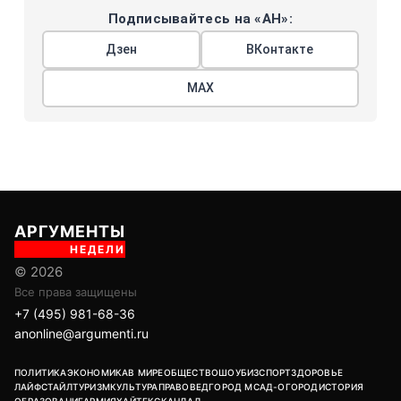
Подписывайтесь на «АН»:
Дзен
ВКонтакте
МАХ
АРГУМЕНТЫ
НЕДЕЛИ
© 2026
Все права защищены
+7 (495) 981-68-36
anonline@argumenti.ru
ПОЛИТИКА
ЭКОНОМИКА
В МИРЕ
ОБЩЕСТВО
ШОУБИЗ
СПОРТ
ЗДОРОВЬЕ
ЛАЙФСТАЙЛ
ТУРИЗМ
КУЛЬТУРА
ПРАВОВЕД
ГОРОД М
САД-ОГОРОД
ИСТОРИЯ
ОБРАЗОВАНИЕ
АРМИЯ
ХАЙТЕК
СКАНДАЛ