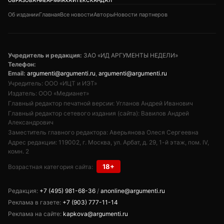
Об издании
Главная
Все новости
Авторы
Новости партнеров
Учредитель и редакция:
ЗАО «ИД АРГУМЕНТЫ НЕДЕЛИ»
Телефон:
Email:
argumenti@argumenti.ru
,
argumenti@argumenti.ru
Учредитель: ООО «ИЦТ и ИЭТ»
Издатель: ООО «Медианет»
Главный редактор печатной версии: Угланов Андрей Иванович
Главный редактор сетевого издания (сайта): Вавилов Андрей
Александрович
Заместитель главного редактора: Аверьянова Олеся Сергеевна
Адрес редакции: 119002, г. Москва, ул. Арбат, д. 29, 1-й этаж, пом. IV,
комн. 2
18+
Возрастная категория сайта:
Редакция:
+7 (495) 981-68-36
/
anonline@argumenti.ru
Реклама в газете:
+7 (903) 777-11-14
Реклама на сайте:
kapkova@argumenti.ru