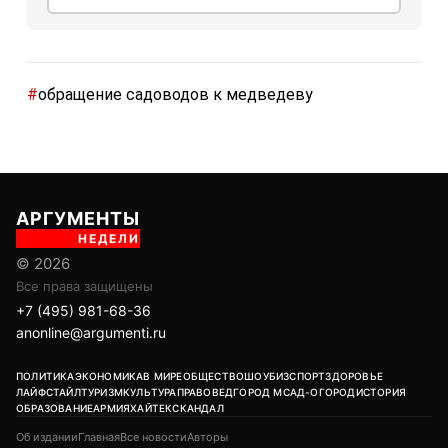
#
обращение садоводов к медведеву
АРГУМЕНТЫ
НЕДЕЛИ
© 2026
Все права защищены
+7 (495) 981-68-36
anonline@argumenti.ru
ПОЛИТИКА
ЭКОНОМИКА
В МИРЕ
ОБЩЕСТВО
ШОУБИЗ
СПОРТ
ЗДОРОВЬЕ
ЛАЙФСТАЙЛ
ТУРИЗМ
КУЛЬТУРА
ПРАВОВЕД
ГОРОД М
САД-ОГОРОД
ИСТОРИЯ
ОБРАЗОВАНИЕ
АРМИЯ
ХАЙТЕК
СКАНДАЛ
Об издании
Главная
Все новости
Авторы