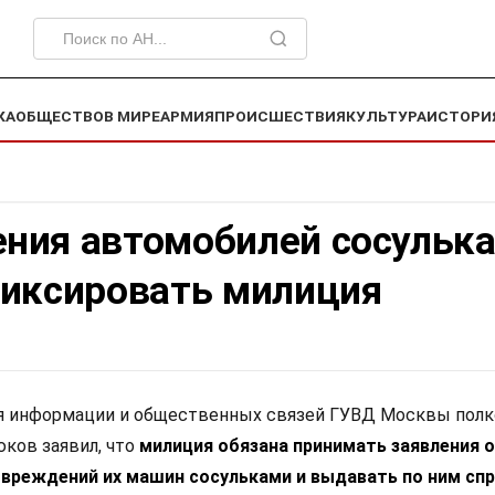
КА
ОБЩЕСТВО
В МИРЕ
АРМИЯ
ПРОИСШЕСТВИЯ
КУЛЬТУРА
ИСТОРИ
ния автомобилей сосульк
фиксировать милиция
ия информации и общественных связей ГУВД Москвы пол
ков заявил, что
милиция обязана принимать заявления 
овреждений их машин сосульками и выдавать по ним спр