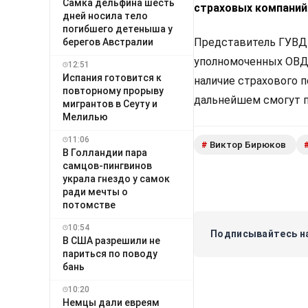
Самка дельфина шесть
страховых компаний
дней носила тело
погибшего детеныша у
Представитель ГУВД 
берегов Австралии
уполномоченных ОВД
12:51
Испания готовится к
наличие страхового 
повторному прорыву
дальнейшем смогут п
мигрантов в Сеуту и
Мелилью
11:06
Виктор Бирюков
#
В Голландии пара
самцов-пингвинов
украла гнездо у самок
ради мечты о
потомстве
10:54
Подписывайтесь на
В США разрешили не
париться по поводу
бань
10:20
Немцы дали евреям