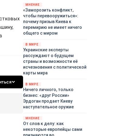
территориями Белгородской,
МНЕНИЕ
«Заморозить конфликт,
Брянской, Владимирской,
чтобы перевооружиться»:
Воронежской, Калужской,
астковых
почему призыв Киева к
Курской, Липецкой,
ашину,
перемирию не имеет ничего
Орловской, Ростовской,
общего с миром
Рязанской, Самарской,
в
Смоленской, Тверской,
В МИРЕ
Тульской областей,
Украинские эксперты
Московского региона,
рассуждают о будущем
Республики Крым, Республики
страны и возможности её
Татарстан, Краснодарского
исчезновения с политической
края и над акваториями
карты мира
Азовского и Черного морей.
иться
В МИРЕ
Ничего личного, только
бизнес: «друг России»
Эрдоган продает Киеву
наступательное оружие
МНЕНИЕ
От слов к делу: как
некоторые европейцы сами
признаются во