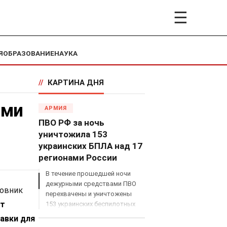
☰
Я
ОБРАЗОВАНИЕ
НАУКА
//
КАРТИНА ДНЯ
ами
АРМИЯ
ПВО РФ за ночь
уничтожила 153
украинских БПЛА над 17
регионами России
В течение прошедшей ночи
дежурными средствами ПВО
ковник
перехвачены и уничтожены
от
153 украинских беспилотных
летательных аппарата
авки для
самолетного типа над