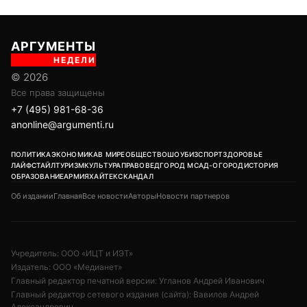
АРГУМЕНТЫ
НЕДЕЛИ
© 2026
Все права защищены
+7 (495) 981-68-36
anonline@argumenti.ru
ПОЛИТИКА
ЭКОНОМИКА
В МИРЕ
ОБЩЕСТВО
ШОУБИЗ
СПОРТ
ЗДОРОВЬЕ
ЛАЙФСТАЙЛ
ТУРИЗМ
КУЛЬТУРА
ПРАВОВЕД
ГОРОД М
САД-ОГОРОД
ИСТОРИЯ
ОБРАЗОВАНИЕ
АРМИЯ
ХАЙТЕК
СКАНДАЛ
Об издании
Главная
Все новости
Авторы
Новости партнеров
Учредитель: ООО «ИЦТ и ИЭТ»
Издатель: ООО «Медианет»
Главный редактор печатной версии: Угланов Андрей Иванович
Главный редактор сетевого издания (сайта): Вавилов Андрей
Александрович