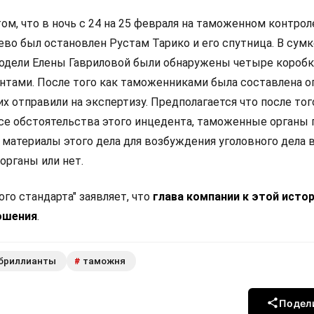
ом, что в ночь с 24 на 25 февраля на таможенном контрол
во был остановлен Рустам Тарико и его спутница. В сумк
дели Елены Гавриловой были обнаружены четыре коробк
нтами. После того как таможенниками была составлена о
х отправили на экспертизу. Предполагается что после тог
се обстоятельства этого инцедента, таможенные органы
 материалы этого дела для возбуждения уголовного дела 
органы или нет.
го стандарта" заявляет, что
глава компании к этой истор
ошения
.
бриллианты
таможня
#
Подел