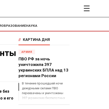
☰
Я
ОБРАЗОВАНИЕ
НАУКА
//
КАРТИНА ДНЯ
анты
АРМИЯ
ПВО РФ за ночь
уничтожила 397
украинских БПЛА над 13
регионами России
В течение прошедшей ночи
дежурными силами ПВО
е без
перехвачены и уничтожены
о и его
397 украинских беспилотных
летательных аппаратов
самолетного типа над