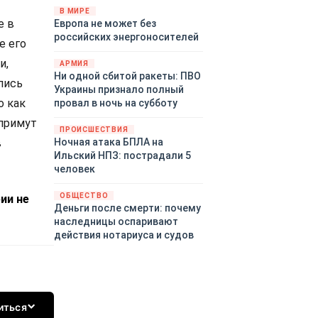
территориями Белгородской,
В МИРЕ
е в
Европа не может без
Брянской, Воронежской,
российских энергоносителей
Курской, Липецкой,
е его
Орловской, Пензенской,
и,
АРМИЯ
Ростовской, Рязанской,
Ни одной сбитой ракеты: ПВО
Самарской, Саратовской,
пись
Украины признало полный
Тамбовской, Тульской
о как
провал в ночь на субботу
областей, Краснодарского
 примут
края, Республики Крым и над
ПРОИСШЕСТВИЯ
акваторией Азовского моря.
Ночная атака БПЛА на
в
Ильский НПЗ: пострадали 5
человек
ОБЩЕСТВО
ии не
Деньги после смерти: почему
наследницы оспаривают
действия нотариуса и судов
иться