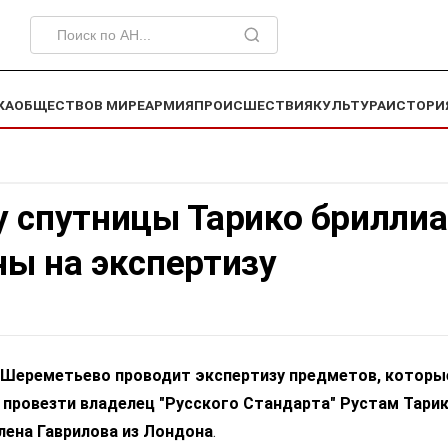
КА
ОБЩЕСТВО
В МИРЕ
АРМИЯ
ПРОИСШЕСТВИЯ
КУЛЬТУРА
ИСТОРИ
у спутницы Тарико брилли
ы на экспертизу
Шереметьево проводит экспертизу предметов, которы
провезти владелец "Русского Стандарта" Рустам Тарик
лена Гаврилова из Лондона
.