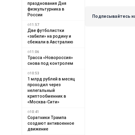
празднования Дня
физкультурника в
России
Подписывайтесь на
11:57
Две футболистки
«забили» на родину и
сбежали в Австралию
11:06
Трасса «Новороссия»
снова под контролем
10:53
1 млрд рублей в месяц
проходил через
нелегальный
криптообменник в
«Москва-Сити»
10:41
Соратники Трампа
создают антивоенное
движение