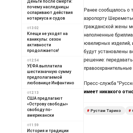
Деньги после смерти:
почему наследницы
Ранее сообщалось о т
оспаривают действия
аэропорту Шереметье
нотариуса и судов
гражданской жены мо
13:02
Клещи не уходят на
наполненные бриллиа
каникулы: сезон
ювелирных изделий, и
активности
продолжается!
будут установлены в
решение: передавать
12:54
УЕФА выплатила
правоохранительные 
шестизначную сумму
предполагаемой
любовнице Инфантино
Пресс-служба "Русско
имеет никакого отн
12:13
США предлагают
«Острову свободы»
свободу по-
Рустам Тарико
#
#
американски
11:59
История и традиции