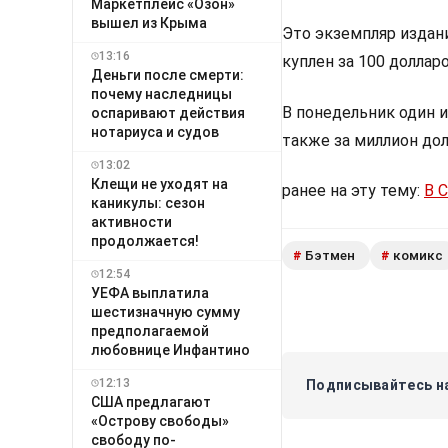
Маркетплейс «Озон»
вышел из Крыма
Это экземпляр издани
13:16
куплен за 100 долларо
Деньги после смерти:
почему наследницы
В понедельник один 
оспаривают действия
нотариуса и судов
также за миллион дол
13:02
Клещи не уходят на
ранее на эту тему:
В 
каникулы: сезон
активности
продолжается!
Бэтмен
комикс
#
#
12:54
УЕФА выплатила
шестизначную сумму
предполагаемой
любовнице Инфантино
12:13
Подписывайтесь на
США предлагают
«Острову свободы»
свободу по-