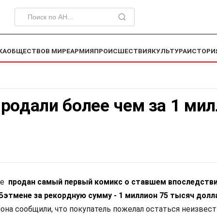
КА
ОБЩЕСТВО
В МИРЕ
АРМИЯ
ПРОИСШЕСТВИЯ
КУЛЬТУРА
ИСТОРИ
родали более чем за 1 ми
се
продан самый первый комикс о ставшем впоследств
Бэтмене за рекордную сумму - 1 миллион 75 тысяч долл
она сообщили, что покупатель пожелал остаться неизвес