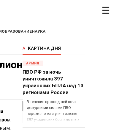
☰
Я
ОБРАЗОВАНИЕ
НАУКА
//
КАРТИНА ДНЯ
ллион
АРМИЯ
ПВО РФ за ночь
уничтожила 397
украинских БПЛА над 13
регионами России
В течение прошедшей ночи
дежурными силами ПВО
ии
перехвачены и уничтожены
аров
.
397 украинских беспилотных
летательных аппаратов
тным.
самолетного типа над