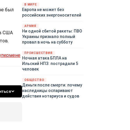
территориями Белгородской,
В МИРЕ
не был
Европа не может без
Брянской, Воронежской,
российских энергоносителей
Курской, Липецкой,
Орловской, Пензенской,
АРМИЯ
Ростовской, Рязанской,
Ни одной сбитой ракеты: ПВО
 в США
Самарской, Саратовской,
Украины признало полный
Тамбовской, Тульской
тов.
провал в ночь на субботу
областей, Краснодарского
края, Республики Крым и над
ПРОИСШЕСТВИЯ
Супермене
акваторией Азовского моря.
Ночная атака БПЛА на
Ильский НПЗ: пострадали 5
человек
ОБЩЕСТВО
Деньги после смерти: почему
наследницы оспаривают
иться
действия нотариуса и судов