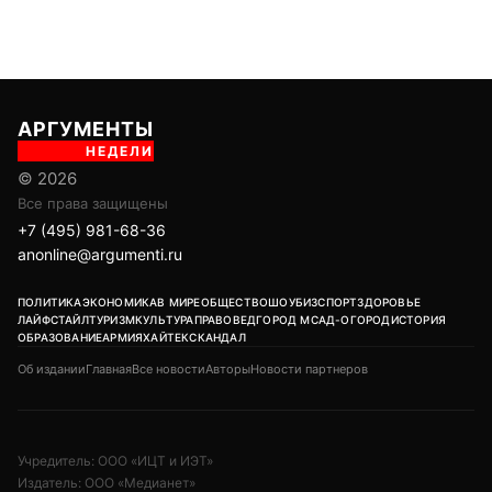
АРГУМЕНТЫ
НЕДЕЛИ
© 2026
Все права защищены
+7 (495) 981-68-36
anonline@argumenti.ru
ПОЛИТИКА
ЭКОНОМИКА
В МИРЕ
ОБЩЕСТВО
ШОУБИЗ
СПОРТ
ЗДОРОВЬЕ
ЛАЙФСТАЙЛ
ТУРИЗМ
КУЛЬТУРА
ПРАВОВЕД
ГОРОД М
САД-ОГОРОД
ИСТОРИЯ
ОБРАЗОВАНИЕ
АРМИЯ
ХАЙТЕК
СКАНДАЛ
Об издании
Главная
Все новости
Авторы
Новости партнеров
Учредитель: ООО «ИЦТ и ИЭТ»
Издатель: ООО «Медианет»