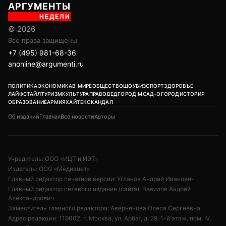
АРГУМЕНТЫ
НЕДЕЛИ
© 2026
Все права защищены
+7 (495) 981-68-36
anonline@argumenti.ru
ПОЛИТИКА
ЭКОНОМИКА
В МИРЕ
ОБЩЕСТВО
ШОУБИЗ
СПОРТ
ЗДОРОВЬЕ
ЛАЙФСТАЙЛ
ТУРИЗМ
КУЛЬТУРА
ПРАВОВЕД
ГОРОД М
САД-ОГОРОД
ИСТОРИЯ
ОБРАЗОВАНИЕ
АРМИЯ
ХАЙТЕК
СКАНДАЛ
Об издании
Главная
Все новости
Авторы
Учредитель: ООО «ИЦТ и ИЭТ»
Издатель: ООО «Медианет»
Главный редактор печатной версии: Угланов Андрей Иванович
Главный редактор сетевого издания (сайта): Вавилов Андрей
Александрович
Заместитель главного редактора: Аверьянова Олеся Сергеевна
Адрес редакции: 119002, г. Москва, ул. Арбат, д. 29, 1-й этаж, пом. IV,