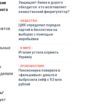
оне
Защищает банки и дорого
обходится: кто возглавляет
ного
казахстанский финрегулятор?
ОБЩЕСТВО
ЦИК определил порядок
натов
партий в бюллетене на
выборах с помощью
жеребьёвки
альные
В МИРЕ
Италия устала кормить
Украину
х
ПРОИСШЕСТВИЯ
Пенсионерка поверила в
сделали
«фальшивые» деньги и
выбросила сейф с 9,5 млн
рублей
м"
ует