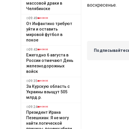
массовой драки в
воскресенье.
Челябинске
09:49
НОВОЕ
От Инфантино требуют
уйти и оставить
мировой футбол в
покое
09:43
Подписывайтесь
НОВОЕ
Ежегодно 6 августа в
России отмечают День
железнодорожных
войск
09:35
НОВОЕ
За Курскую область с
Украины взыщут 505
млрд.р.
09:24
НОВОЕ
Президент Ирана
Пезешкиан: Я не могу
найти логической
причины, почему убили