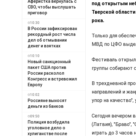
Аферистка вернулась с
под открытым неб
СВО, чтобы выслушать
Тверской области
приговор
рока.
10:30
В России зафиксирован
рекордный рост числа
Только для обесп
дел об отмывании
МВД по ЦФО выдели
денег и взятках
10:10
Фестиваль открылс
Новый санкционный
пакет США против
группы собирают с
России расколол
Конгресс и встревожил
В трехдневной про
Европу
направлений и жанр
10:02
упор на качество"
Россияне выносят
деньги из банков
Сегодня вечером в
09:50
Полиция возбудила
(Латвия), "Браво",
уголовное дело о
играть до 3 часов
хулиганстве после