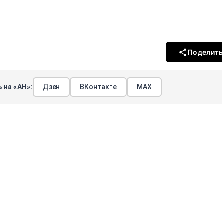
Поделит
 на «АН»:
Дзен
ВКонтакте
МАХ