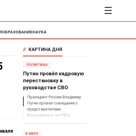
☰
Я
ОБРАЗОВАНИЕ
НАУКА
//
КАРТИНА ДНЯ
5
ПОЛИТИКА
Путин провёл кадровую
перестановку в
руководстве СВО
Президент России Владимир
Путин провёл совещание с
представителями
Вооружённых сил РФ и
объявил о серьёзных
кадровых изменениях в
иваля
руководстве спецоперацией.
В МИРЕ