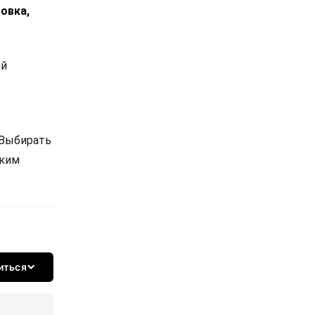
овка,
ой
 Выбирать
ским
иться