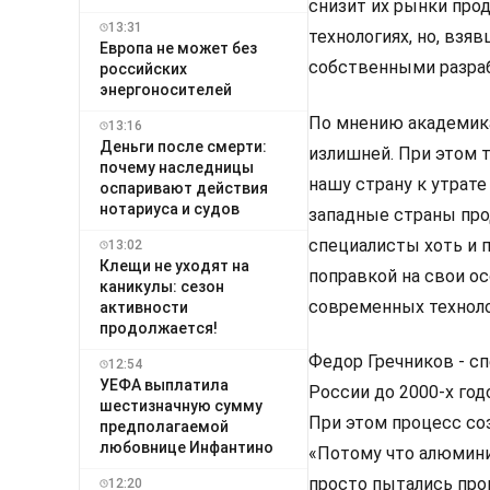
снизит их рынки прод
13:31
технологиях, но, взя
Европа не может без
собственными разра
российских
энергоносителей
По мнению академика
13:16
Деньги после смерти:
излишней. При этом 
почему наследницы
нашу страну к утрат
оспаривают действия
нотариуса и судов
западные страны про
специалисты хоть и 
13:02
Клещи не уходят на
поправкой на свои о
каникулы: сезон
современных техноло
активности
продолжается!
Федор Гречников - сп
12:54
УЕФА выплатила
России до 2000-х год
шестизначную сумму
При этом процесс со
предполагаемой
любовнице Инфантино
«Потому что алюмини
просто пытались прок
12:20