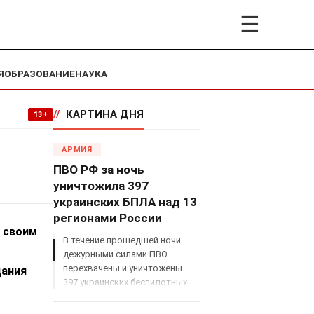
☰
Я
ОБРАЗОВАНИЕ
НАУКА
//
КАРТИНА ДНЯ
13+
АРМИЯ
ПВО РФ за ночь
уничтожила 397
украинских БПЛА над 13
регионами России
 своим
В течение прошедшей ночи
дежурными силами ПВО
перехвачены и уничтожены
дания
397 украинских беспилотных
летательных аппаратов
самолетного типа над