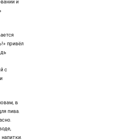
овании и
ь
вается
ь!» привёл
едь
й с
и
ловам, в
ля пива.
асно.
воде,
 напитки.