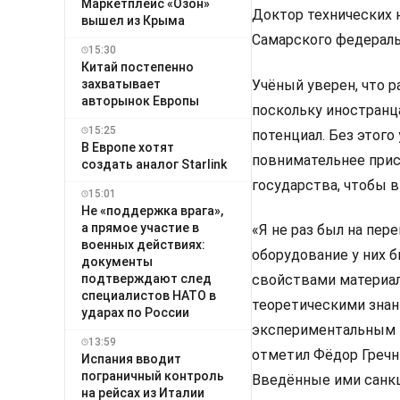
Маркетплейс «Озон»
Доктор технических 
вышел из Крыма
Самарского федераль
15:30
Китай постепенно
захватывает
Учёный уверен, что р
авторынок Европы
поскольку иностранц
15:25
потенциал. Без этого
В Европе хотят
повнимательнее прис
создать аналог Starlink
государства, чтобы 
15:01
Не «поддержка врага»,
а прямое участие в
«Я не раз был на пер
военных действиях:
оборудование у них б
документы
подтверждают след
свойствами материал
специалистов НАТО в
теоретическими знан
ударах по России
экспериментальным 
13:59
отметил Фёдор Гречни
Испания вводит
пограничный контроль
Введённые ими санкци
на рейсах из Италии