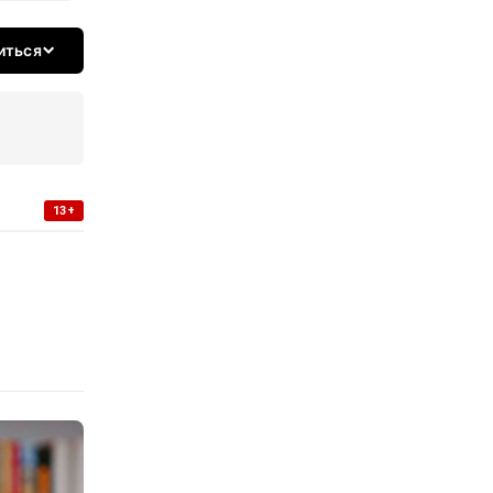
иться
13+