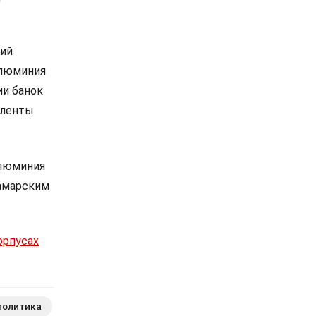
лий
алюминия
ии банок
 ленты
алюминия
Самарским
орпусах
политика