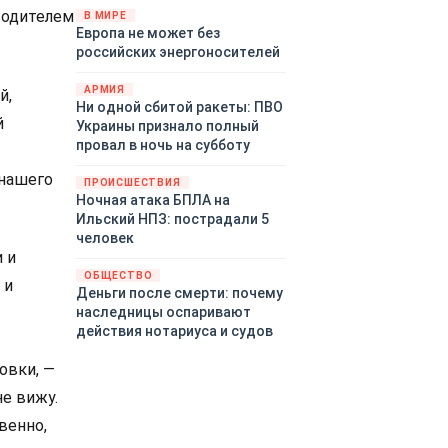
территориями Белгородской,
водителем
В МИРЕ
Европа не может без
Брянской, Воронежской,
российских энергоносителей
Курской, Липецкой,
Орловской, Пензенской,
АРМИЯ
й,
Ростовской, Рязанской,
Ни одной сбитой ракеты: ПВО
Самарской, Саратовской,
й
Украины признало полный
Тамбовской, Тульской
провал в ночь на субботу
областей, Краснодарского
края, Республики Крым и над
 нашего
ПРОИСШЕСТВИЯ
акваторией Азовского моря.
Ночная атака БПЛА на
Ильский НПЗ: пострадали 5
человек
 и
ОБЩЕСТВО
 и
Деньги после смерти: почему
наследницы оспаривают
действия нотариуса и судов
овки, —
е вижу.
венно,