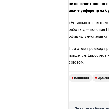
не означает скорого
иначе референдум б
«Невозможно вывести
работы», — пояснил 
официальную заявку 
При этом премьер пр
придётся. Евросоюз 
союзом.
пашинян
армен
#
#
Подписывайтесь на