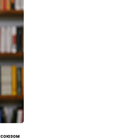
росоюзом