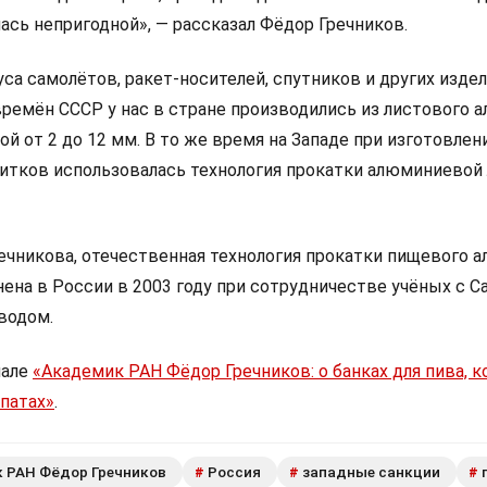
лась непригодной», — рассказал Фёдор Гречников.
уса самолётов, ракет-носителей, спутников и других изде
ремён СССР у нас в стране производились из листового 
ой от 2 до 12 мм. В то же время на Западе при изготовлен
апитков использовалась технология прокатки алюминиевой
ечникова, отечественная технология прокатки пищевого 
ена в России в 2003 году при сотрудничестве учёных с 
водом.
иале
«Академик РАН Фёдор Гречников: о банках для пива, к
опатах»
.
 РАН Фёдор Гречников
Россия
западные санкции
#
#
#