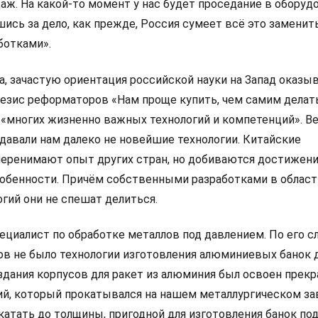
аж. На какой-то момент у нас будет проседание в оборуд
вшись за дело, как прежде, Россия сумеет всё это заменит
ботками».
, зачастую ориентация российской науки на Запад оказы
тезис реформаторов «Нам проще купить, чем самим делат
е «многих жизненно важных технологий и компетенций». В
давали нам далеко не новейшие технологии. Китайские
перенимают опыт других стран, но добиваются достижени
собенности. Причём собственными разработками в област
гий они не спешат делиться.
ециалист по обработке металлов под давлением. По его с
ов не было технологии изготовления алюминиевых банок д
здания корпусов для ракет из алюминия был освоен прекр
й, который прокатывался на нашем металлургическом за
атать до толщины, пригодной для изготовления банок под