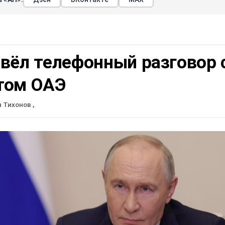
вёл телефонный разговор 
том ОАЭ
н Тихонов
,