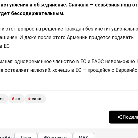
 вступления в объединение. Сначала — серьёзная подгот
удет бессодержательным.
 этот вопрос на решение граждан без институциональн
Пашинян. И даже после этого Армении придётся подавать
в ЕС.
изнал: одновременное членство в ЕС и ЕАЭС невозможно.
не оставляет иллюзий: хочешь в ЕС — прощайся с Евразий
ия
ес
еаэс
#
#
Подел
 «АН»:
Дзен
ВКонтакте
МАХ