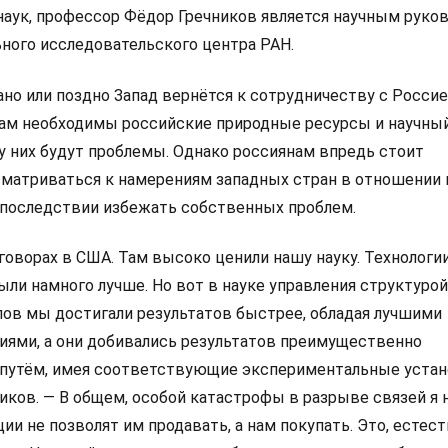
наук, профессор Фёдор Гречников является научным руко
ного исследовательского центра РАН.
ано или поздно Запад вернётся к сотрудничеству с Россие
ам необходимы российские природные ресурсы и научны
 у них будут проблемы. Однако россиянам впредь стоит
матриваться к намерениям западных стран в отношении
впоследствии избежать собственных проблем.
еговорах в США. Там высоко ценили нашу науку. Технологии
ыли намного лучше. Но вот в науке управления структурой
ов мы достигали результатов быстрее, обладая лучшими
иями, а они добивались результатов преимущественно
путём, имея соответствующие экспериментальные устан
ков. — В общем, особой катастрофы в разрыве связей я н
и не позволят им продавать, а нам покупать. Это, естест