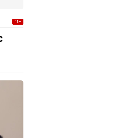
13+
с