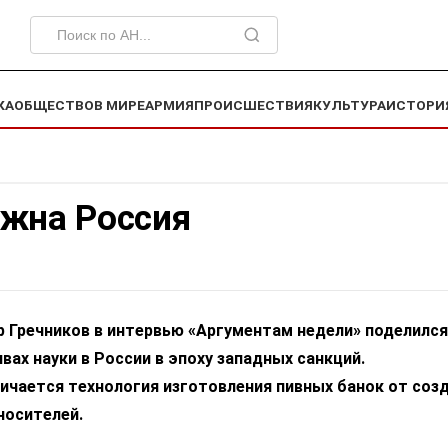
КА
ОБЩЕСТВО
В МИРЕ
АРМИЯ
ПРОИСШЕСТВИЯ
КУЛЬТУРА
ИСТОРИ
ужна Россия
 Гречников в интервью «Аргументам недели» поделился
вах науки в России в эпоху западных санкций.
личается технология изготовления пивных банок от соз
носителей.