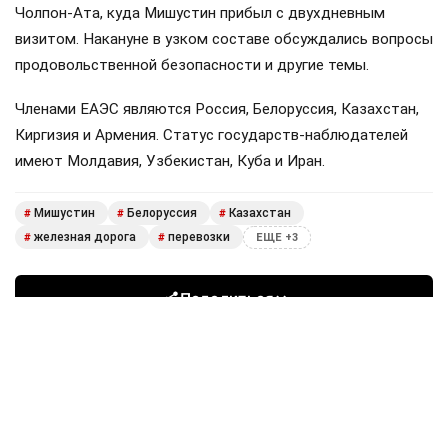
Чолпон-Ата, куда Мишустин прибыл с двухдневным
визитом. Накануне в узком составе обсуждались вопросы
продовольственной безопасности и другие темы.
Членами ЕАЭС являются Россия, Белоруссия, Казахстан,
Киргизия и Армения. Статус государств-наблюдателей
имеют Молдавия, Узбекистан, Куба и Иран.
Мишустин
Белоруссия
Казахстан
#
#
#
железная дорога
перевозки
#
#
ЕЩЕ +3
Поделиться
Подписывайтесь на «АН»:
Дзен
ВКонтакте
МАХ