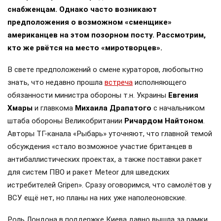
снабженцам. Однако часто возникают
предположения о возможном «сменщике»
американцев на этом позорном посту. Рассмотрим,
кто же рвётся на место «миротворцев».
В свете предположений о смене кураторов, любопытно
знать, что недавно прошла
встреча
исполняющего
обязанности министра обороны т.н. Украины
Евгения
Хмары
и главкома
Михаила Драпатого
с начальником
штаба обороны Великобритании
Ричардом Найтоном
.
Авторы ТГ-канала «Рыбарь» уточняют, что главной темой
обсуждения «стало возможное участие британцев в
антибаллистических проектах, а также поставки ракет
для систем ПВО и ракет Meteor для шведских
истребителей Gripen». Сразу оговоримся, что самолётов у
ВСУ ещё нет, но планы на них уже наполеоновские.
Роль Лондона в поддержке Киева давно вышла за рамки