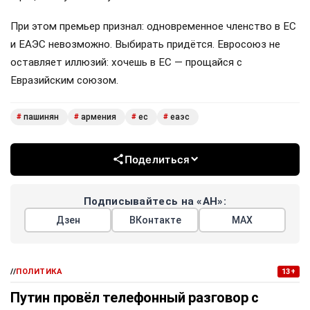
При этом премьер признал: одновременное членство в ЕС
и ЕАЭС невозможно. Выбирать придётся. Евросоюз не
оставляет иллюзий: хочешь в ЕС — прощайся с
Евразийским союзом.
пашинян
армения
ес
еаэс
#
#
#
#
Поделиться
Подписывайтесь на «АН»:
Дзен
ВКонтакте
МАХ
//
ПОЛИТИКА
13+
Путин провёл телефонный разговор с