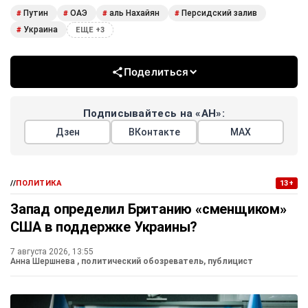
Путин
ОАЭ
аль Нахайян
Персидский залив
#
#
#
#
Украина
#
ЕЩЕ +3
Поделиться
Подписывайтесь на «АН»:
Дзен
ВКонтакте
МАХ
//
ПОЛИТИКА
13+
Запад определил Британию «сменщиком»
США в поддержке Украины?
7 августа 2026, 13:55
Анна Шершнева
, политический обозреватель, публицист