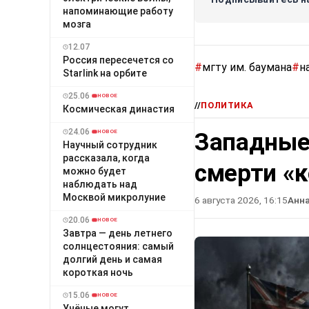
напоминающие работу
мозга
12.07
Россия пересечется со
#
мгту им. баумана
#
н
Starlink на орбите
25.06
НОВОЕ
//
ПОЛИТИКА
Космическая династия
24.06
Западные
НОВОЕ
Научный сотрудник
рассказала, когда
смерти «
можно будет
наблюдать над
Москвой микролуние
6 августа 2026, 16:15
Анн
20.06
НОВОЕ
Завтра — день летнего
солнцестояния: самый
долгий день и самая
короткая ночь
15.06
НОВОЕ
Учёные могут