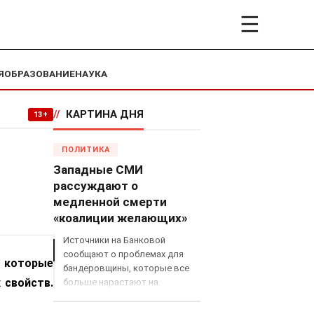
☰
Я
ОБРАЗОВАНИЕ
НАУКА
//
КАРТИНА ДНЯ
13+
ПОЛИТИКА
Западные СМИ
рассуждают о
медленной смерти
«коалиции желающих»
Источники на Банковой
сообщают о проблемах для
 которые
бандеровщины, которые все
 свойств.
больше нарастают на
международном поле, что
сильно ударит по позициям