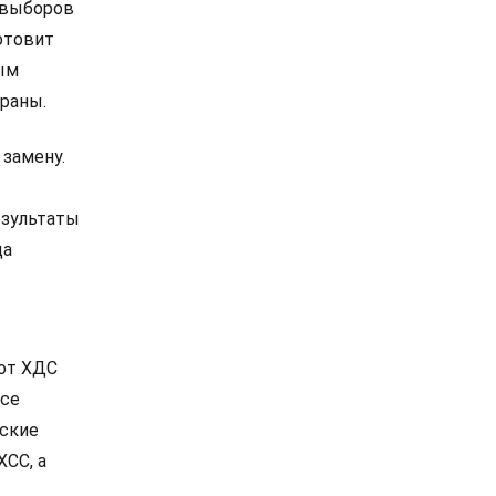
е выборов
отовит
ым
раны.
 замену.
езультаты
ца
 от ХДС
все
нские
ХСС, а