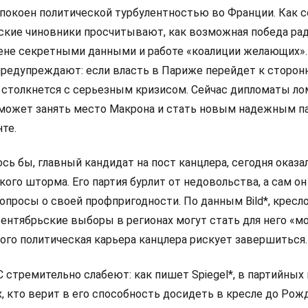
покоен политической турбулентностью во Франции. Как 
анские чиновники просчитывают, как возможная победа ра
мене секретными данными и работе «коалиции желающих».
редупреждают: если власть в Париже перейдет к сторон
 столкнется с серьезным кризисом. Сейчас дипломаты л
 сможет занять место Макрона и стать новым надежным п
те.
сь бы, главный кандидат на пост канцлера, сегодня оказа
ого шторма. Его партия бурлит от недовольства, а сам он
просы о своей профпригодности. По данным Bild*, кресло
сентябрьские выборы в регионах могут стать для него «
ого политическая карьера канцлера рискует завершиться.
стремительно слабеют: как пишет Spiegel*, в партийных
х, кто верит в его способность досидеть в кресле до Рож