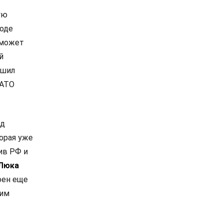
ую
роде
 может
й
ешил
НАТО
од
орая уже
ив РФ и
Люка
оен еще
ким