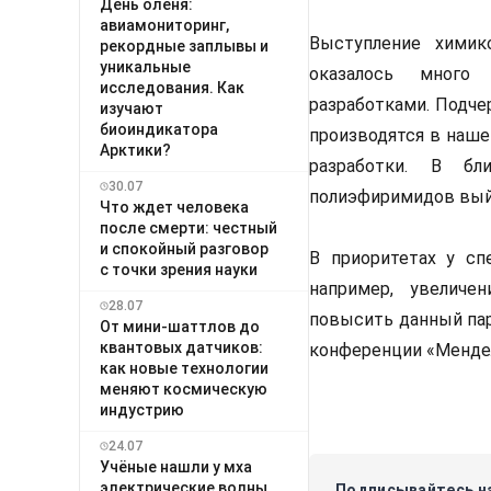
День оленя:
авиамониторинг,
Выступление химик
рекордные заплывы и
уникальные
оказалось много 
исследования. Как
разработками. Подче
изучают
биоиндикатора
производятся в наше
Арктики?
разработки. В бл
30.07
полиэфиримидов вый
Что ждет человека
после смерти: честный
и спокойный разговор
В приоритетах у сп
с точки зрения науки
например, увеличе
28.07
повысить данный пар
От мини-шаттлов до
квантовых датчиков:
конференции «Мендел
как новые технологии
меняют космическую
индустрию
24.07
Учёные нашли у мха
электрические волны,
Подписывайтесь на