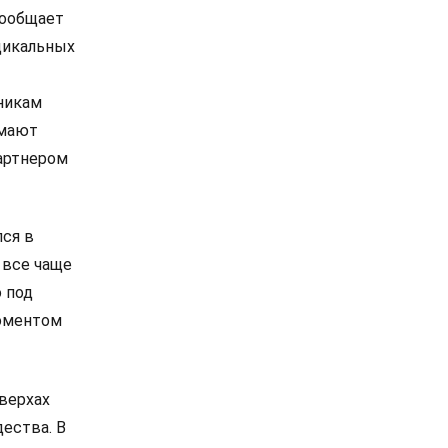
сообщает
дикальных
никам
омают
артнером
лся в
 все чаще
 под
моментом
 верхах
дества. В