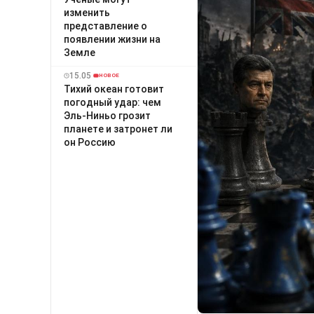
изменить
представление о
появлении жизни на
Земле
15.05
НОВОЕ
Тихий океан готовит
погодный удар: чем
Эль-Ниньо грозит
планете и затронет ли
он Россию