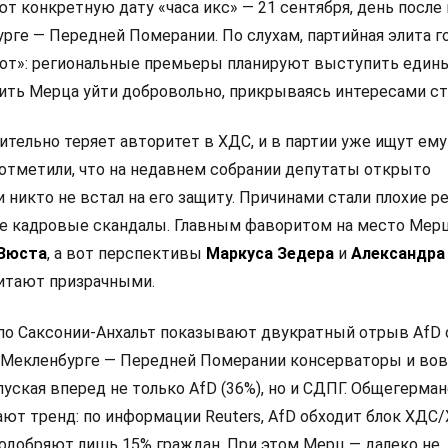
ют конкретную дату «часа икс» — 21 сентября, день посл
рге — Передней Померании. По слухам, партийная элита г
от»: региональные премьеры планируют выступить един
ить Мерца уйти добровольно, прикрываясь интересами ст
тельно теряет авторитет в ХДС, и в партии уже ищут ему
отметили, что на недавнем собрании депутаты открыто
и никто не встал на его защиту. Причинами стали плохие р
е кадровые скандалы. Главным фаворитом на место Мер
 Вюста
, а вот перспективы
Маркуса Зедера
и
Александра
итают призрачными.
по Саксонии-Анхальт показывают двукратный отрыв AfD
 в Мекленбурге — Передней Померании консерваторы и во
пуская вперед не только AfD (36%), но и СДПГ. Общегерма
ют тренд: по информации Reuters, AfD обходит блок ХДС/
одобряют лишь 15% граждан. При этом Мерц — далеко не