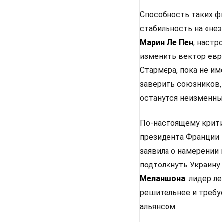
Способность таких ф
стабильность на «не
Марин Ле Пен
, настр
изменить вектор евр
Стармера, пока не им
заверить союзников,
останутся неизменным
По-настоящему крити
президента Франции 
заявила о намерении
подтолкнуть Украину
Меланшона
: лидер 
решительнее и требу
альянсом.