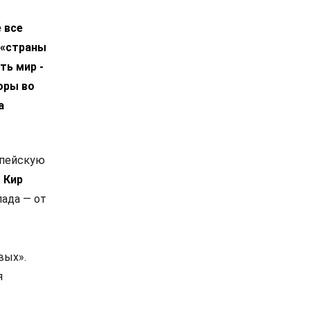
 все
 «страны
ть мир -
оры во
а
опейскую
.
Кир
ада — от
в
вых».
я