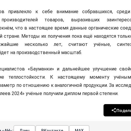
ов привлекло к себе внимание собравшихся, среди
производителей товаров, выразивших заинтересо
ркнём, что в настоящее время данные органические соед
й стране. Методы их получения пока ещё находятся тольк
ижайшие несколько лет, считают учёные, синтез
дет на производственный масштаб.
ециалистов «Бауманки» и дальнейшее улучшение сво
ние теплостойкости. К настоящему моменту учёным
аметр по отношению к аналогичной продукции. За исслед
еев 2024» учёные получили диплом первой степени.
Подел
 «АН»:
Дзен
ВКонтакте
МАХ