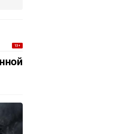
13+
нной