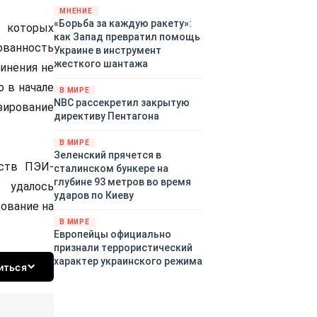
«страны 404» в следующем
МНЕНИЕ
«Борьба за каждую ракету»:
году. Однако киевские
 которых
как Запад превратил помощь
временщики не торопятся
ванность
Украине в инструмент
заключать мир - ведь есть
жесткого шантажа
инения не
поддержка в ЕС.
Политический кризис в
о в начале
В МИРЕ
Британии и Германии, выборы
NBC рассекретил закрытую
ирование
во Франции могут полностью
директиву Пентагона
изменить геополитический
ландшафт в мире, пока
В МИРЕ
Зеленский ожидает выборов
Зеленский прячется в
йств ПЭИ-
в США.
сталинском бункере на
глубине 93 метров во время
 удалось
ударов по Киеву
ование на
В МИРЕ
Европейцы официально
признали террористический
характер украинского режима
иться