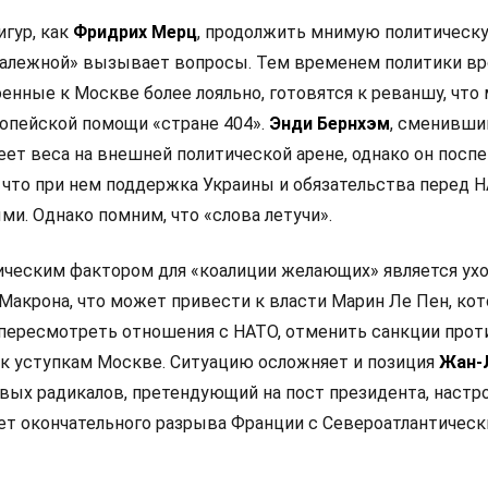
игур, как
Фридрих Мерц
, продолжить мнимую политическ
залежной» вызывает вопросы. Тем временем политики в
оенные к Москве более лояльно, готовятся к реваншу, что
опейской помощи «стране 404».
Энди Бернхэм
, сменивши
еет веса на внешней политической арене, однако он посп
 что при нем поддержка Украины и обязательства перед 
и. Однако помним, что «слова летучи».
ческим фактором для «коалиции желающих» является ух
Макрона, что может привести к власти Марин Ле Пен, кот
 пересмотреть отношения с НАТО, отменить санкции прот
 к уступкам Москве. Ситуацию осложняет и позиция
Жан-
левых радикалов, претендующий на пост президента, настр
ет окончательного разрыва Франции с Североатлантичес