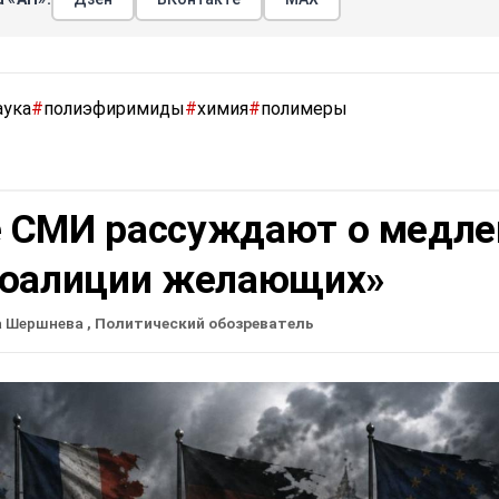
аука
#
полиэфиримиды
#
химия
#
полимеры
 СМИ рассуждают о медле
коалиции желающих»
а Шершнева
, Политический обозреватель