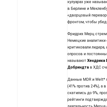
кулуарах уже называ
в Берлине и Мекленбу
«дворцовый перевор
фронтом, чтобы убед
Фридрих Мерц стреми
Немецкие аналитики 
критиковали лидера, 
опросов и постоянны
называют
Хендрика
Добриндта
в ХДС сч
Данные MDR и Welt* 
(41% против 24%), а
скатились до 9%, про
рейтинги подтвержда
деятельность Мерца 