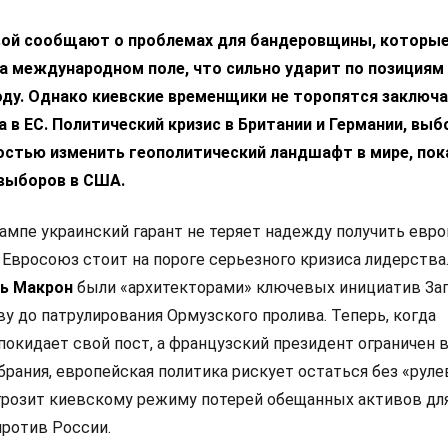
вой сообщают о проблемах для бандеровщины, которые
а международном поле, что сильно ударит по позициям
ду. Однако киевские временщики не торопятся заключа
 в ЕС. Политический кризис в Британии и Германии, выб
остью изменить геополитический ландшафт в мире, пок
выборов в США.
ампе украинский гарант не теряет надежду получить евр
 Евросоюз стоит на пороге серьезного кризиса лидерства
ь Макрон
были «архитекторами» ключевых инициатив Зап
у до патрулирования Ормузского пролива. Теперь, когда
покидает свой пост, а французский президент ограничен 
рания, европейская политика рискует остаться без «руле
 грозит киевскому режиму потерей обещанных активов дл
ротив России.