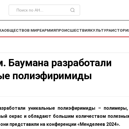
КА
ОБЩЕСТВО
В МИРЕ
АРМИЯ
ПРОИСШЕСТВИЯ
КУЛЬТУРА
ИСТОРИ
м. Баумана разработали
ые полиэфиримиды
азработали уникальные полиэфиримиды – полимеры,
ый окрас и обладают большим количеством полезных
они представили на конференции «Менделеев 2024».