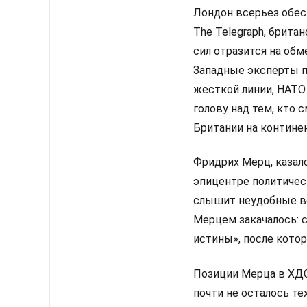
Лондон всерьез обес
The Telegraph, брит
сил отразится на об
Западные эксперты п
жесткой линии, НАТО
голову над тем, кто
Британии на континен
Фридрих Мерц, казало
эпицентре политическ
слышит неудобные во
Мерцем закачалось: 
истины», после котор
Позиции Мерца в ХДС 
почти не осталось те