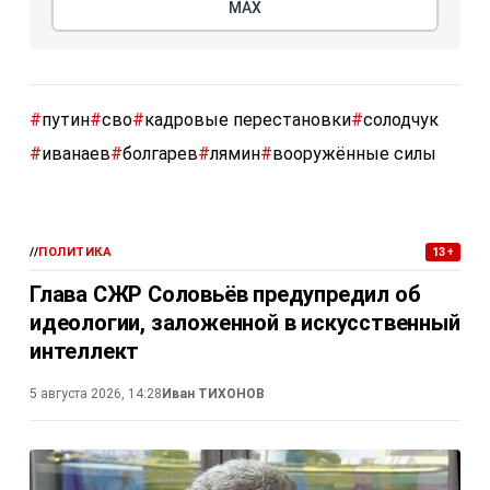
МАХ
#
путин
#
сво
#
кадровые перестановки
#
солодчук
#
иванаев
#
болгарев
#
лямин
#
вооружённые силы
//
ПОЛИТИКА
13+
Глава СЖР Соловьёв предупредил об
идеологии, заложенной в искусственный
интеллект
5 августа 2026, 14:28
Иван ТИХОНОВ