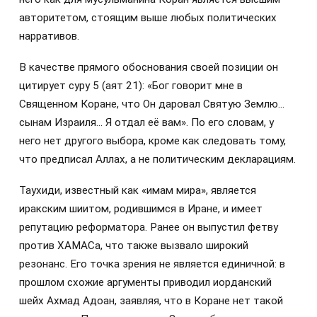
авторитетом, стоящим выше любых политических
нарративов.
В качестве прямого обоснования своей позиции он
цитирует суру 5 (аят 21): «Бог говорит мне в
Священном Коране, что Он даровал Святую Землю…
сынам Израиля… Я отдал её вам». По его словам, у
него нет другого выбора, кроме как следовать тому,
что предписал Аллах, а не политическим декларациям.
Таухиди, известный как «имам мира», является
иракским шиитом, родившимся в Иране, и имеет
репутацию реформатора. Ранее он выпустил фетву
против ХАМАСа, что также вызвало широкий
резонанс. Его точка зрения не является единичной: в
прошлом схожие аргументы приводил иорданский
шейх Ахмад Адоан, заявляя, что в Коране нет такой