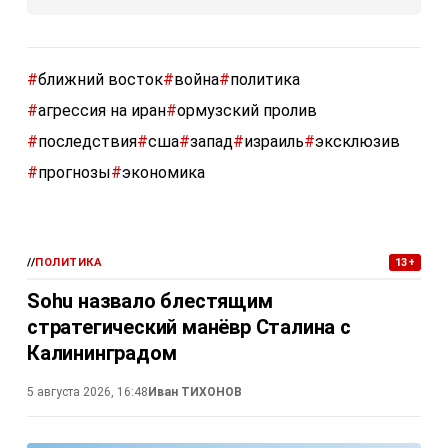
#
ближний восток
#
война
#
политика
#
агрессия на иран
#
ормузский пролив
#
последствия
#
сша
#
запад
#
израиль
#
эксклюзив
#
прогнозы
#
экономика
//
ПОЛИТИКА
13+
Sohu назвало блестящим
стратегический манёвр Сталина с
Калининградом
5 августа 2026, 16:48
Иван ТИХОНОВ