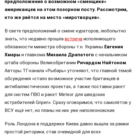
предположения о возможном «сменщике»
американцев на этом позорном посту. Рассмотрим,
кто же рвётся на место «миротворцев».
В свете предположений о смене кураторов, любопытно
знать, что недавно прошла
встреча
исполняющего
обязанности министра обороны т.н. Украины
Евгения
Хмары
и главкома
Михаила Драпатого
с начальником
штаба обороны Великобритании
Ричардом Найтоном
.
Авторы ТГ-канала «Рыбарь» уточняют, что главной темой
обсуждения «стало возможное участие британцев в
антибаллистических проектах, а также поставки ракет
для систем ПВО и ракет Meteor для шведских
истребителей Gripen». Сразу оговоримся, что самолётов у
ВСУ ещё нет, но планы на них уже наполеоновские.
Роль Лондона в поддержке Киева давно вышла за рамки
простой риторики, став очевидной для всех