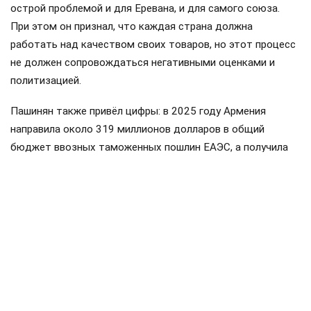
острой проблемой и для Еревана, и для самого союза.
При этом он признал, что каждая страна должна
работать над качеством своих товаров, но этот процесс
не должен сопровождаться негативными оценками и
политизацией.
Пашинян также привёл цифры: в 2025 году Армения
направила около 319 миллионов долларов в общий
бюджет ввозных таможенных пошлин ЕАЭС, а получила
обратно примерно 175 миллионов. Импорт Армении из
стран союза составил около пяти миллиардов долларов,
экспорт — примерно 3,2 миллиарда. По его словам, это
доказывает, что Армения является не просто
участником, а значительным потребителем товаров и
услуг государств ЕАЭС.
Пашинян
Армения
ЕАЭС
Россия
поставки
#
#
#
#
#
ЕЩЕ +3