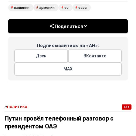
пашинян
армения
ес
еаэс
#
#
#
#
Поделиться
Подписывайтесь на «АН»:
Дзен
ВКонтакте
МАХ
//
ПОЛИТИКА
13+
Путин провёл телефонный разговор с
президентом ОАЭ