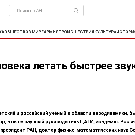
КА
ОБЩЕСТВО
В МИРЕ
АРМИЯ
ПРОИСШЕСТВИЯ
КУЛЬТУРА
ИСТОРИ
овека летать быстрее зву
етский и российский учёный в области аэродинамики, 
ор, а ныне научный руководитель ЦАГИ, академик Росс
-президент РАН, доктор физико-математических наук С