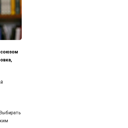
росоюзом
овка,
ой
 Выбирать
ским