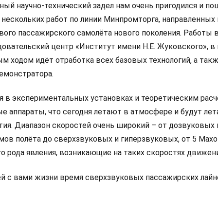
нный научно-технический задел нам очень пригодился и по
 нескольких работ по линии Минпромторга, направленных 
вого пассажирского самолёта нового поколения. Работы 
овательский центр «Институт имени Н.Е. Жуковского», в
ым ходом идёт отработка всех базовых технологий, а так
демонстратора.
 в экспериментальных установках и теоретическим рас
е аппараты, что сегодня летают в атмосфере и будут лет
ия. Диапазон скоростей очень широкий – от дозвуковых 
ов полёта до сверхзвуковых и гиперзвуковых, от 5 Махов
о рода явления, возникающие на таких скоростях движени
й с вами жизни время сверхзвуковых пассажирских лай