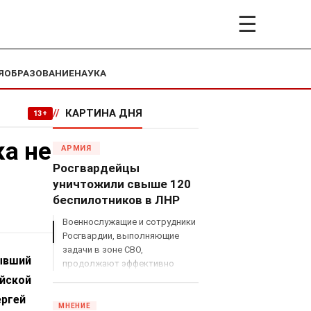
☰
Я
ОБРАЗОВАНИЕ
НАУКА
//
КАРТИНА ДНЯ
13+
ка не
АРМИЯ
Росгвардейцы
уничтожили свыше 120
беспилотников в ЛНР
Военнослужащие и сотрудники
Росгвардии, выполняющие
задачи в зоне СВО,
бывший
продолжают эффективно
противодействовать угрозам
ийской
с воздуха.
ергей
МНЕНИЕ