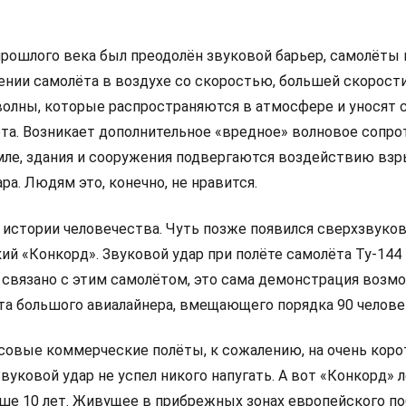
 прошлого века был преодолён звуковой барьер, самолёты
ении самолёта в воздухе со скоростью, большей скорости
олны, которые распространяются в атмосфере и уносят с
ёта. Возникает дополнительное «вредное» волновое сопро
мле, здания и сооружения подвергаются воздействию вз
ра. Людям это, конечно, не нравится.
 истории человечества. Чуть позже появился сверхзвуко
ий «Конкорд». Звуковой удар при полёте самолёта Ту-144
о связано с этим самолётом, это сама демонстрация возм
та большого авиалайнера, вмещающего порядка 90 челове
совые коммерческие полёты, к сожалению, на очень коро
Звуковой удар не успел никого напугать. А вот «Конкорд» 
ьше 10 лет. Живущее в прибрежных зонах европейского п