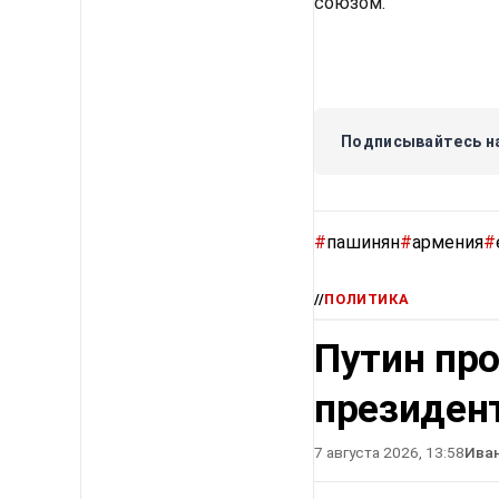
союзом.
Подписывайтесь на
#
пашинян
#
армения
#
//
ПОЛИТИКА
Путин про
президен
7 августа 2026, 13:58
Ива