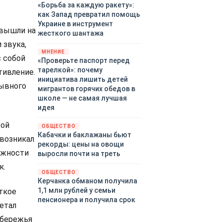
«Борьба за каждую ракету»:
как Запад превратил помощь
Украине в инструмент
 вышли на
жесткого шантажа
 звука,
МНЕНИЕ
 собой
«Проверьте паспорт перед
тарелкой»: почему
тивление.
инициатива лишить детей
рывного
мигрантов горячих обедов в
школе — не самая лучшая
идея
вой
ОБЩЕСТВО
Кабачки и баклажаны бьют
 возникал
рекорды: цены на овощи
ожности
выросли почти на треть
к.
ОБЩЕСТВО
Керчанка обманом получила
1,1 млн рублей у семьи
ткое
пенсионера и получила срок
летал
обережья