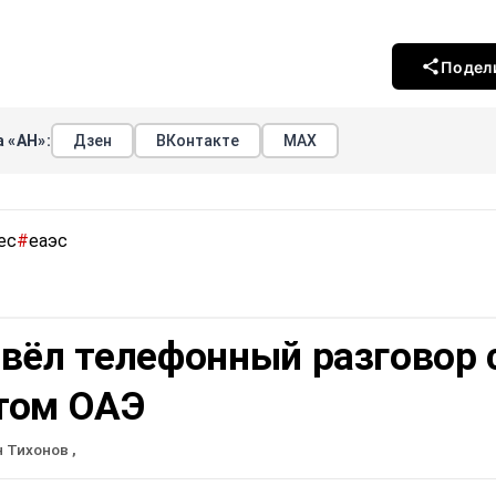
Подел
 «АН»:
Дзен
ВКонтакте
МАХ
ес
#
еаэс
вёл телефонный разговор 
том ОАЭ
н Тихонов
,