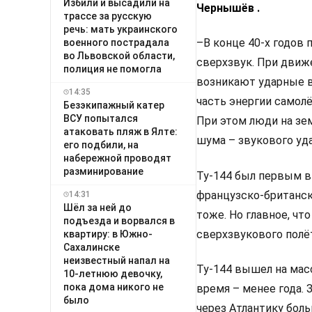
Избили и высадили на
Чернышёв .
трассе за русскую
речь: мать украинского
–В конце 40-х годов
военного пострадала
во Львовской области,
сверхзвук. При движ
полиция не помогла
возникают ударные в
14:35
часть энергии самол
Безэкипажный катер
ВСУ попытался
При этом люди на зе
атаковать пляж в Ялте:
шума – звукового уда
его подбили, на
набережной проводят
разминирование
Ту-144 был первым в
французско-британск
14:31
Шёл за ней до
тоже. Но главное, чт
подъезда и ворвался в
сверхзвукового полё
квартиру: в Южно-
Сахалинске
неизвестный напал на
Ту-144 вышел на мас
10-летнюю девочку,
пока дома никого не
время – менее года. 
было
через Атлантику бол