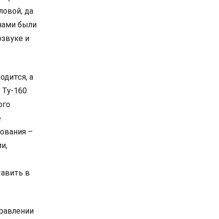
ловой, да
нами были
озвуке и
одится, а
 Ту-160
ого
ё
ования –
и,
тавить в
правлении