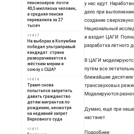
пенсионеров: почти
у нас идут. Наработа
40,5 миллиона человек,
дело при выполнении
а средняя пенсия
перевалила за 27
создание сверхзвуко
тысяч
Национальный исслед
14:17
и входит ЦАГИ. Полн
На выборах в Колумбии
разработка лётного 
победил ультраправый
кандидат: страна
разворачивается к
В ЦАГИ моделируются
жёстким мерам и
путём все летательны
союзу с США?
ближайшие десятилет
14:14
Трамп снова
трансзвуковых режим
попытался запретить
Моделируются разног
давать гражданство
детям мигрантов по
рождению, несмотря
Думаю, ещё при наше
на недавний запрет
настанет.
Верховного суда
14:11
Подробнее: