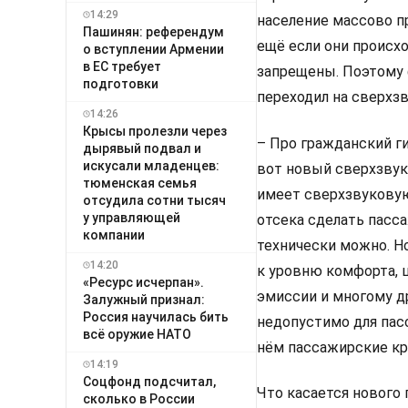
14:29
население массово п
Пашинян: референдум
ещё если они происх
о вступлении Армении
в ЕС требует
запрещены. Поэтому 
подготовки
переходил на сверхз
14:26
Крысы пролезли через
– Про гражданский г
дырявый подвал и
искусали младенцев:
вот новый сверхзвук
тюменская семья
имеет сверхзвуковую
отсудила сотни тысяч
у управляющей
отсека сделать пасс
компании
технически можно. Н
14:20
к уровню комфорта, ш
«Ресурс исчерпан».
эмиссии и многому др
Залужный признал:
Россия научилась бить
недопустимо для пас
всё оружие НАТО
нём пассажирские кре
14:19
Соцфонд подсчитал,
Что касается нового
сколько в России