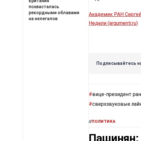
Британия
похвасталась
рекордными облавами
Академик РАН Сергей
на нелегалов
Недели (argumenti.ru)
Подписывайтесь на
#
вице-президент ран
#
сверхзвуковые лай
//
ПОЛИТИКА
Пашинян: