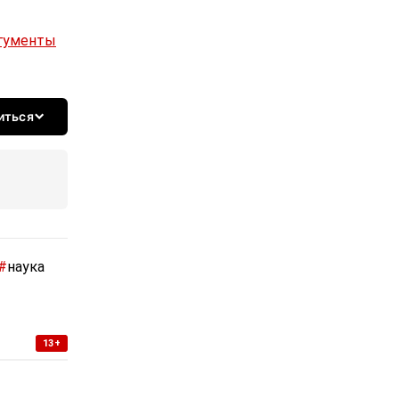
ргументы
иться
#
наука
13+