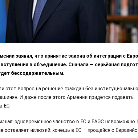
ении заявил, что принятие закона об интеграции с Ев
 вступления в объединение. Сначала — серьёзная подгот
удет бессодержательным.
 этот вопрос на решение граждан без институциональн
Пашинян. И даже после этого Армении придётся подавать
в ЕС.
изнал: одновременное членство в ЕС и ЕАЭС невозможно.
не оставляет иллюзий: хочешь в ЕС — прощайся с Евразий