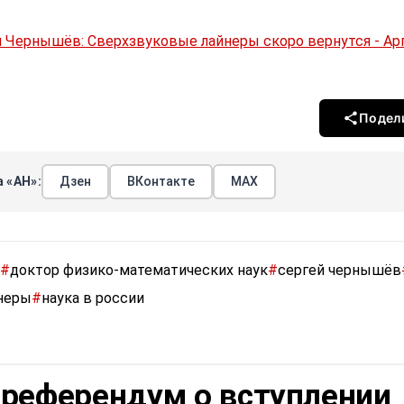
 Чернышёв: Сверхзвуковые лайнеры скоро вернутся - А
Подел
 «АН»:
Дзен
ВКонтакте
МАХ
#
доктор физико-математических наук
#
сергей чернышёв
неры
#
наука в россии
 референдум о вступлении