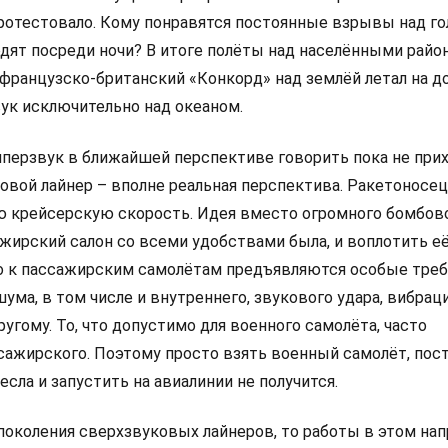
ротестовало. Кому понравятся постоянные взрывы над го
одят посреди ночи? В итоге полёты над населёнными райо
французско-британский «Конкорд» над землёй летал на д
вук исключительно над океаном.
иперзвук в ближайшей перспективе говорить пока не прих
овой лайнер – вполне реальная перспектива. Ракетоносец
 крейсерскую скорость. Идея вместо огромного бомбов
ажирский салон со всеми удобствами была, и воплотить е
о к пассажирским самолётам предъявляются особые треб
ума, в том числе и внутреннего, звукового удара, вибраци
угому. То, что допустимо для военного самолёта, часто
сажирского. Поэтому просто взять военный самолёт, пос
сла и запустить на авиалинии не получится.
 поколения сверхзвуковых лайнеров, то работы в этом на