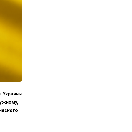
ы Украины
лужному,
ческого