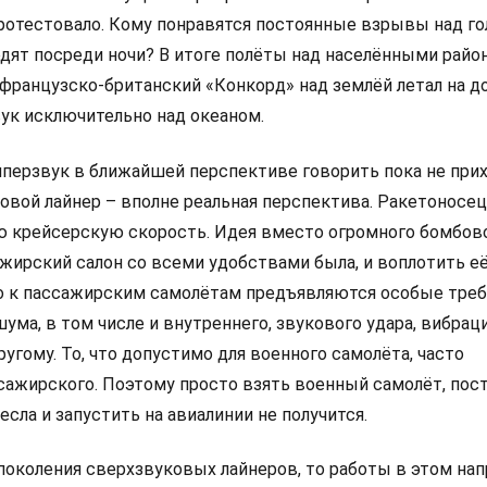
ротестовало. Кому понравятся постоянные взрывы над го
одят посреди ночи? В итоге полёты над населёнными райо
французско-британский «Конкорд» над землёй летал на д
вук исключительно над океаном.
иперзвук в ближайшей перспективе говорить пока не прих
овой лайнер – вполне реальная перспектива. Ракетоносец
 крейсерскую скорость. Идея вместо огромного бомбов
ажирский салон со всеми удобствами была, и воплотить е
о к пассажирским самолётам предъявляются особые треб
ума, в том числе и внутреннего, звукового удара, вибраци
угому. То, что допустимо для военного самолёта, часто
сажирского. Поэтому просто взять военный самолёт, пос
сла и запустить на авиалинии не получится.
 поколения сверхзвуковых лайнеров, то работы в этом на