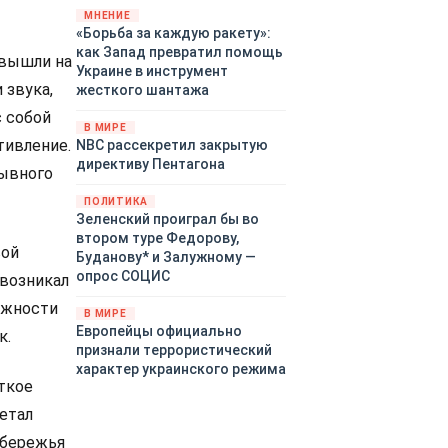
«страны 404» в следующем
МНЕНИЕ
«Борьба за каждую ракету»:
году. Однако киевские
как Запад превратил помощь
временщики не торопятся
 вышли на
Украине в инструмент
заключать мир - ведь есть
 звука,
жесткого шантажа
поддержка в ЕС.
Политический кризис в
 собой
В МИРЕ
Британии и Германии, выборы
тивление.
NBC рассекретил закрытую
во Франции могут полностью
директиву Пентагона
рывного
изменить геополитический
ландшафт в мире, пока
ПОЛИТИКА
Зеленский ожидает выборов
Зеленский проиграл бы во
в США.
втором туре Федорову,
вой
Буданову* и Залужному —
опрос СОЦИС
 возникал
ожности
В МИРЕ
Европейцы официально
к.
признали террористический
характер украинского режима
ткое
летал
обережья