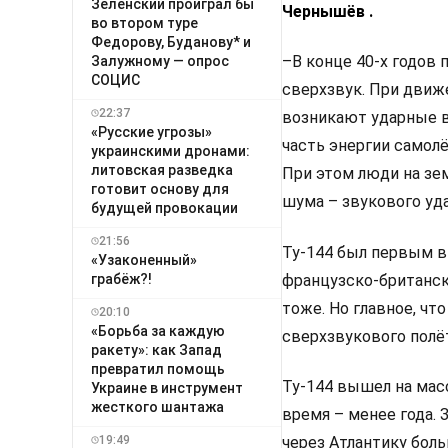
Зеленский проиграл бы
Чернышёв .
во втором туре
Федорову, Буданову* и
–В конце 40-х годов
Залужному — опрос
СОЦИС
сверхзвук. При движ
22:37
возникают ударные в
«Русские угрозы»
часть энергии самол
украинскими дронами:
литовская разведка
При этом люди на зе
готовит основу для
шума – звукового уда
будущей провокации
21:56
Ту-144 был первым в
«Узаконенный»
грабёж?!
французско-британск
тоже. Но главное, чт
20:10
«Борьба за каждую
сверхзвукового полё
ракету»: как Запад
превратил помощь
Ту-144 вышел на мас
Украине в инструмент
жесткого шантажа
время – менее года. 
19:49
через Атлантику бол