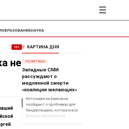
☰
Я
ОБРАЗОВАНИЕ
НАУКА
//
КАРТИНА ДНЯ
13+
ка не
ПОЛИТИКА
Западные СМИ
рассуждают о
медленной смерти
«коалиции желающих»
Источники на Банковой
сообщают о проблемах для
бывший
бандеровщины, которые все
ийской
больше нарастают на
международном поле, что
ергей
сильно ударит по позициям