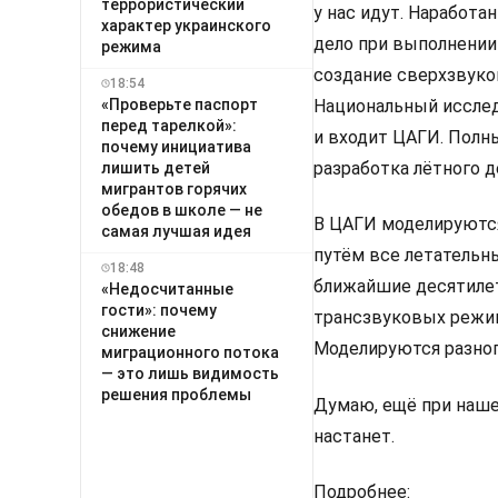
террористический
у нас идут. Наработа
характер украинского
дело при выполнении
режима
создание сверхзвуко
18:54
«Проверьте паспорт
Национальный исслед
перед тарелкой»:
и входит ЦАГИ. Полн
почему инициатива
разработка лётного 
лишить детей
мигрантов горячих
обедов в школе — не
В ЦАГИ моделируются
самая лучшая идея
путём все летательны
18:48
ближайшие десятилет
«Недосчитанные
гости»: почему
трансзвуковых режим
снижение
Моделируются разног
миграционного потока
— это лишь видимость
решения проблемы
Думаю, ещё при наше
настанет.
Подробнее: