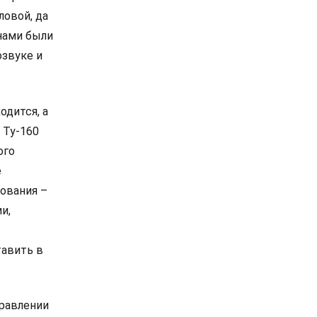
ловой, да
нами были
озвуке и
одится, а
 Ту-160
ого
ё
ования –
и,
тавить в
правлении