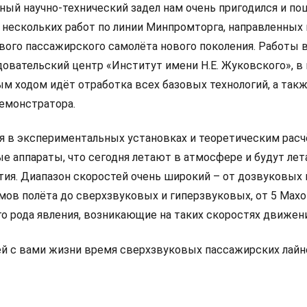
нный научно-технический задел нам очень пригодился и по
 нескольких работ по линии Минпромторга, направленных 
вого пассажирского самолёта нового поколения. Работы 
овательский центр «Институт имени Н.Е. Жуковского», в
ым ходом идёт отработка всех базовых технологий, а так
демонстратора.
 в экспериментальных установках и теоретическим рас
е аппараты, что сегодня летают в атмосфере и будут лет
ия. Диапазон скоростей очень широкий – от дозвуковых 
ов полёта до сверхзвуковых и гиперзвуковых, от 5 Махов
о рода явления, возникающие на таких скоростях движени
й с вами жизни время сверхзвуковых пассажирских лай