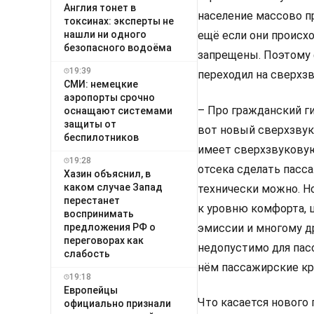
Англия тонет в
население массово п
токсинах: эксперты не
нашли ни одного
ещё если они происх
безопасного водоёма
запрещены. Поэтому 
19:39
переходил на сверхз
СМИ: немецкие
аэропорты срочно
– Про гражданский г
оснащают системами
защиты от
вот новый сверхзвук
беспилотников
имеет сверхзвуковую
19:28
отсека сделать пасс
Хазин объяснил, в
каком случае Запад
технически можно. Н
перестанет
к уровню комфорта, ш
воспринимать
эмиссии и многому др
предложения РФ о
переговорах как
недопустимо для пас
слабость
нём пассажирские кре
19:18
Европейцы
Что касается нового
официально признали