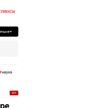
ргументы
иться
#
наука
13+
уре