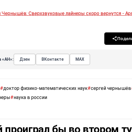
 Чернышёв: Сверхзвуковые лайнеры скоро вернутся - А
Подел
 «АН»:
Дзен
ВКонтакте
МАХ
#
доктор физико-математических наук
#
сергей чернышёв
неры
#
наука в россии
 проиграл бы во втором т