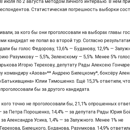
8 июля по 2 августа методом личного интервью. В нём пр
респондентов. Статистическая погрешность выборки сос
али, за кого бы они проголосовали на выборах главы гос
и кандидат не попал во второй тур. Согласно результата
дали бы голос Федорову, 13,6% — Буданову, 12,9% — Залуж
ию Разумкову — 5,5%, Зеленскому — 5,5%. Менее 5% голо
арькова Игорю Терехову, депутату Рады Алексею Гончаре
у командиру «Азова»** Андрею Билецкому*, боксёру Алек
 «Батькивщина» Юлии Тимошенко. Ещё 15,3% ответили, что
 проголосовали бы за другого кандидата.
а кого точно не проголосовали бы, 21,1% опрошенных ответ
 — за Петра Порошенко, 14,4% — за депутата Рады Юрия Бо
 за Александра Усика, 1,4% — за Залужного. Менее 1% не
Терехова, Билецкого, Буданова, Разумкова. 14,9% ответили