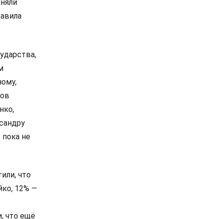
иняли
тавила
ударства,
м
ному,
сов
нко,
сандру
 пока не
или, что
йко, 12% —
, что ещё