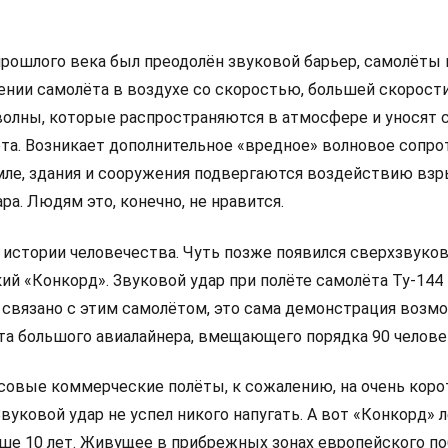
 прошлого века был преодолён звуковой барьер, самолёты
ении самолёта в воздухе со скоростью, большей скорости
олны, которые распространяются в атмосфере и уносят с
ёта. Возникает дополнительное «вредное» волновое сопро
мле, здания и сооружения подвергаются воздействию вз
ра. Людям это, конечно, не нравится.
 истории человечества. Чуть позже появился сверхзвуко
ий «Конкорд». Звуковой удар при полёте самолёта Ту-144
о связано с этим самолётом, это сама демонстрация возм
та большого авиалайнера, вмещающего порядка 90 челове
совые коммерческие полёты, к сожалению, на очень коро
Звуковой удар не успел никого напугать. А вот «Конкорд» 
ьше 10 лет. Живущее в прибрежных зонах европейского п