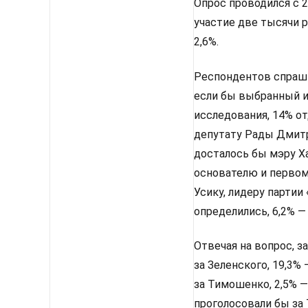
Опрос проводился с 2
участие две тысячи 
2,6%.
Респондентов спрашив
если бы выбранный им
исследования, 14% от
депутату Рады Дмитр
досталось бы мэру Х
основателю и первом
Усику, лидеру партии
определились, 6,2% —
Отвечая на вопрос, з
за Зеленского, 19,3%
за Тимошенко, 2,5% —
проголосовали бы за 