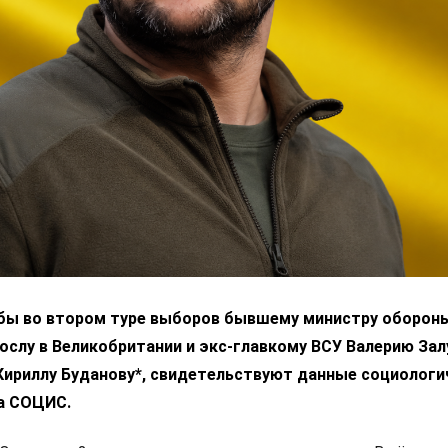
 бы во втором туре выборов бывшему министру оборон
ослу в Великобритании и экс-главкому ВСУ Валерию За
 Кириллу Буданову*, свидетельствуют данные социологи
а СОЦИС.