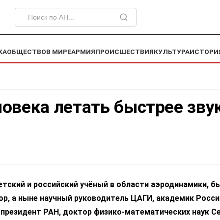
КА
ОБЩЕСТВО
В МИРЕ
АРМИЯ
ПРОИСШЕСТВИЯ
КУЛЬТУРА
ИСТОРИ
овека летать быстрее зву
етский и российский учёный в области аэродинамики, 
ор, а ныне научный руководитель ЦАГИ, академик Росс
-президент РАН, доктор физико-математических наук С