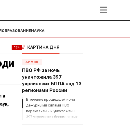
☰
Я
ОБРАЗОВАНИЕ
НАУКА
//
КАРТИНА ДНЯ
13+
юди
АРМИЯ
ПВО РФ за ночь
уничтожила 397
украинских БПЛА над 13
регионами России
л в
В течение прошедшей ночи
аук,
дежурными силами ПВО
перехвачены и уничтожены
397 украинских беспилотных
летательных аппаратов
самолетного типа над