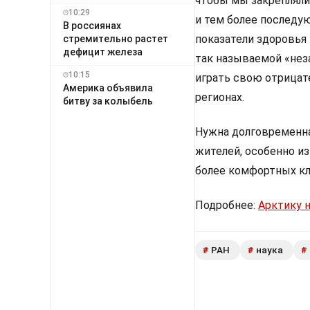
чтобы мы закрепляли
10:29
и тем более последу
В россиянах
показатели здоровья
стремительно растет
дефицит железа
так называемой «нез
10:15
играть свою отрицат
Америка объявила
регионах.
битву за колыбель
Нужна долговременна
жителей, особенно из
более комфортных кл
Подробнее:
Арктику н
РАН
наука
#
#
#