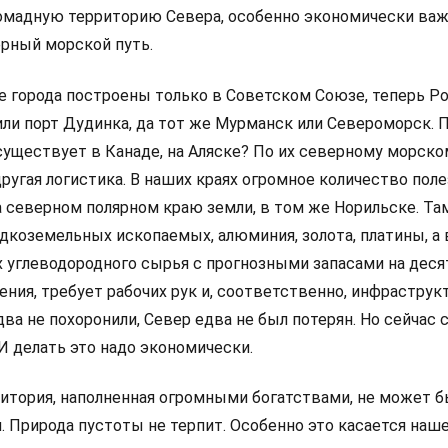
омадную территорию Севера, особенно экономически ва
ерный морской путь.
 города построены только в Советском Союзе, теперь Ро
или порт Дудинка, да тот же Мурманск или Североморск. 
существует в Канаде, на Аляске? По их северному морско
 другая логистика. В наших краях огромное количество пол
 северном полярном краю земли, в том же Норильске. Та
дкоземельных ископаемых, алюминия, золота, платины, а 
 углеводородного сырья с прогнозными запасами на десят
ения, требует рабочих рук и, соответственно, инфраструк
едва не похоронили, Север едва не был потерян. Но сейчас 
 И делать это надо экономически.
ритория, наполненная огромными богатствами, не может 
я. Природа пустоты не терпит. Особенно это касается наш