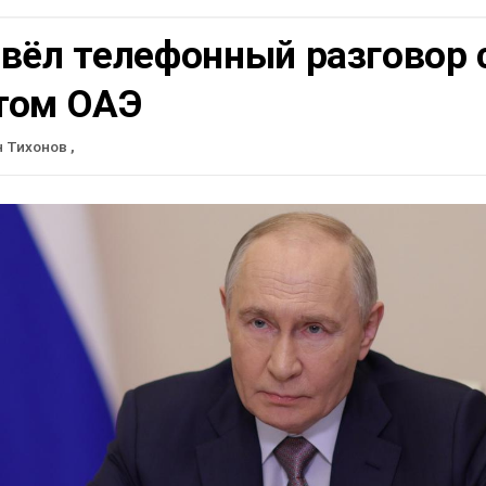
вёл телефонный разговор 
том ОАЭ
н Тихонов
,