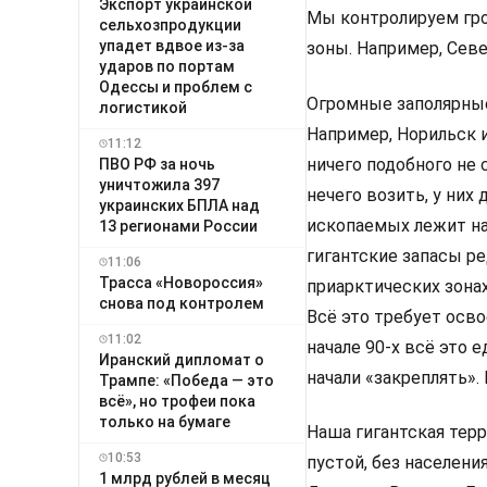
Экспорт украинской
Мы контролируем гр
сельхозпродукции
упадет вдвое из-за
зоны. Например, Сев
ударов по портам
Одессы и проблем с
Огромные заполярные
логистикой
Например, Норильск 
11:12
ничего подобного не 
ПВО РФ за ночь
уничтожила 397
нечего возить, у них
украинских БПЛА над
ископаемых лежит на
13 регионами России
гигантские запасы ре
11:06
Трасса «Новороссия»
приарктических зонах
снова под контролем
Всё это требует осво
11:02
начале 90-х всё это 
Иранский дипломат о
начали «закреплять».
Трампе: «Победа — это
всё», но трофеи пока
только на бумаге
Наша гигантская тер
10:53
пустой, без населени
1 млрд рублей в месяц