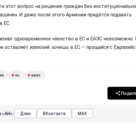
 этот вопрос на решение граждан без институциональн
Пашинян. И даже после этого Армении придётся подавать
в ЕС.
изнал: одновременное членство в ЕС и ЕАЭС невозможно.
не оставляет иллюзий: хочешь в ЕС — прощайся с Евразий
ия
ес
еаэс
#
#
Подел
 «АН»:
Дзен
ВКонтакте
МАХ