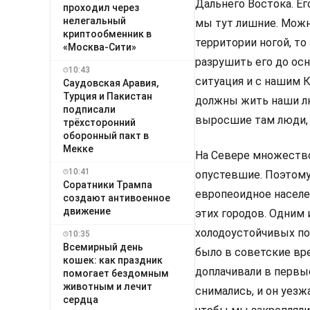
Дальнего Востока. Ег
проходил через
нелегальный
мы тут лишние. Можно
криптообменник в
территории ногой, то
«Москва-Сити»
разрушить его до осно
10:43
ситуация и с нашим 
Саудовская Аравия,
Турция и Пакистан
должны жить наши лю
подписали
выросшие там люди, 
трёхсторонний
оборонный пакт в
Мекке
На Севере множество
10:41
опустевшие. Поэтому
Соратники Трампа
европеоидное населе
создают антивоенное
движение
этих городов. Одним 
холодоустойчивых по
10:35
Всемирный день
было в советские вре
кошек: как праздник
доплачивали в первые
помогает бездомным
животным и лечит
снимались, и он уезж
сердца