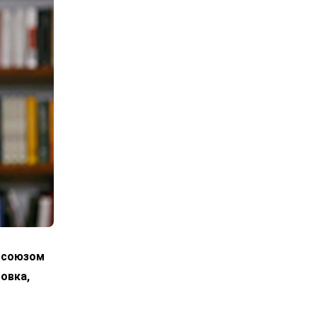
росоюзом
овка,