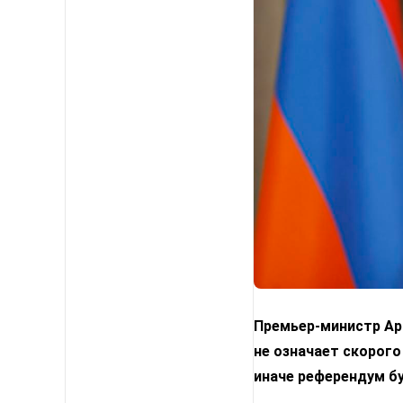
Премьер-министр Арм
не означает скорого
иначе референдум б