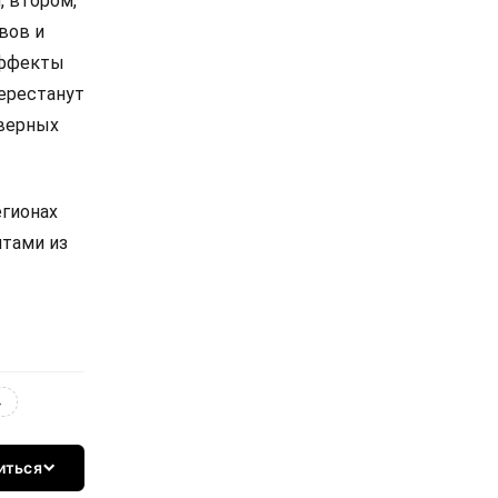
, втором,
вов и
эффекты
ерестанут
еверных
егионах
нтами из
4
иться