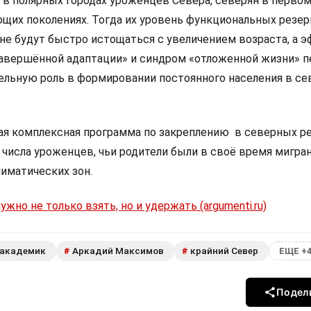
 в полярных городах уроженцев Севера, северян в первом
ющих поколениях. Тогда их уровень функциональных резер
 не будут быстро истощаться с увеличением возраста, а 
авершённой адаптации» и синдром «отложенной жизни» п
ельную роль в формировании постоянного населения в с
я комплексная программа по закреплению в северных р
 числа уроженцев, чьи родители были в своё время мигра
иматических зон.
ужно не только взять, но и удержать (argumenti.ru)
академик
Аркадий Максимов
крайний Север
#
#
ЕЩЕ +
Подел