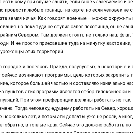
о есть кому при случае занять, если вновь зазеваемся и р
 провести любые границы на карте, но если человек не с
 эта земля ничья. Как говорят военные – можно окружить 
вания, но пока туда не ступил сапог пехотинца, он не заня
Крайним Севером. Там должен стоять не только наш флаг.
ди. И не просто приехавшие туда на минутку вахтовики, 
уроженцы этих территорий.
 городов и посёлков. Правда, полупустых, а некоторые и
 сейчас возникают программы, цель которых закрепить 
ние, которое большей частью и составляло изначально на
из пунктов этих программ является отбор гипоксически и
пуляций. При этом преференции должны работать не так, 
мена. Тогда человеку, едущему работать на Север, хорош
 несколько лет, а потом эти доплаты уже не росли, а ино
ал обратно, в тёплые края. Сейчас это должно работать по