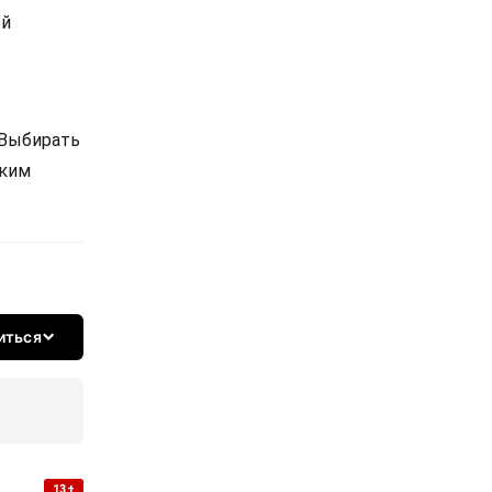
ой
 Выбирать
ским
иться
13+