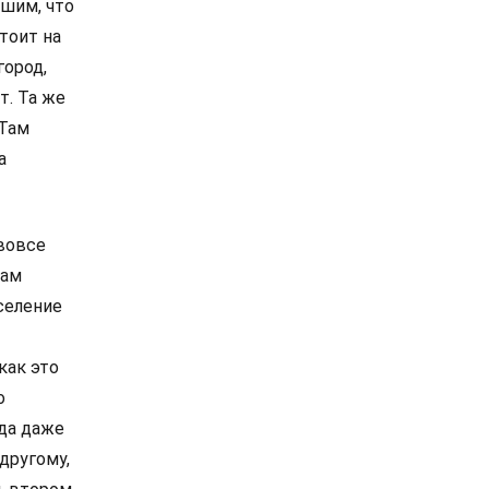
ешим, что
тоит на
город,
т. Та же
 Там
а
 вовсе
там
селение
как это
о
гда даже
-другому,