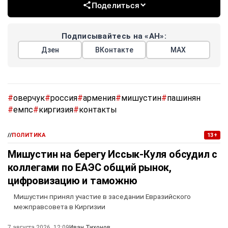
Поделиться
Подписывайтесь на «АН»:
Дзен
ВКонтакте
МАХ
#
оверчук
#
россия
#
армения
#
мишустин
#
пашинян
#
емпс
#
киргизия
#
контакты
//
ПОЛИТИКА
13+
Мишустин на берегу Иссык-Куля обсудил с
коллегами по ЕАЭС общий рынок,
цифровизацию и таможню
Мишустин принял участие в заседании Евразийского
межправсовета в Киргизии
7 августа 2026, 12:09
Иван Тихонов
,