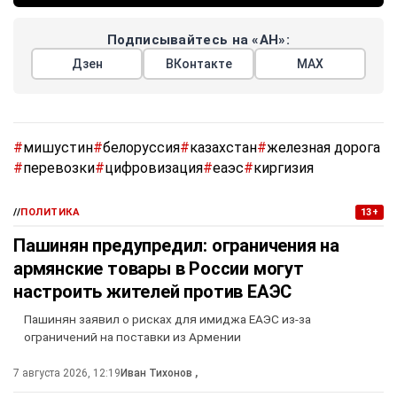
Подписывайтесь на «АН»:
Дзен
ВКонтакте
МАХ
#
мишустин
#
белоруссия
#
казахстан
#
железная дорога
#
перевозки
#
цифровизация
#
еаэс
#
киргизия
//
ПОЛИТИКА
13+
Пашинян предупредил: ограничения на
армянские товары в России могут
настроить жителей против ЕАЭС
Пашинян заявил о рисках для имиджа ЕАЭС из-за
ограничений на поставки из Армении
7 августа 2026, 12:19
Иван Тихонов
,