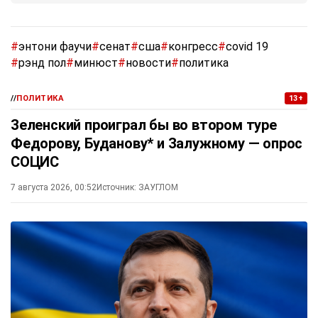
#
энтони фаучи
#
сенат
#
сша
#
конгресс
#
covid 19
#
рэнд пол
#
минюст
#
новости
#
политика
//
ПОЛИТИКА
13+
Зеленский проиграл бы во втором туре
Федорову, Буданову* и Залужному — опрос
СОЦИС
7 августа 2026, 00:52
Источник:
ЗАУГЛОМ