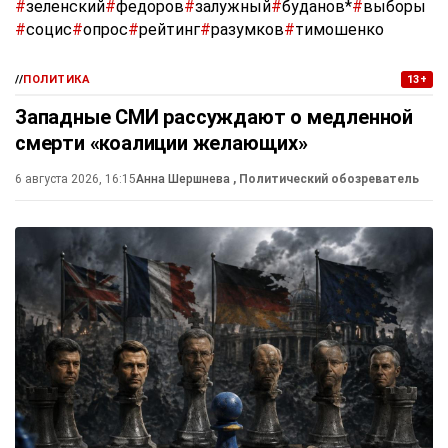
#
зеленский
#
федоров
#
залужный
#
буданов*
#
выборы
#
социс
#
опрос
#
рейтинг
#
разумков
#
тимошенко
//
ПОЛИТИКА
13+
Западные СМИ рассуждают о медленной
смерти «коалиции желающих»
6 августа 2026, 16:15
Анна Шершнева
, Политический обозреватель