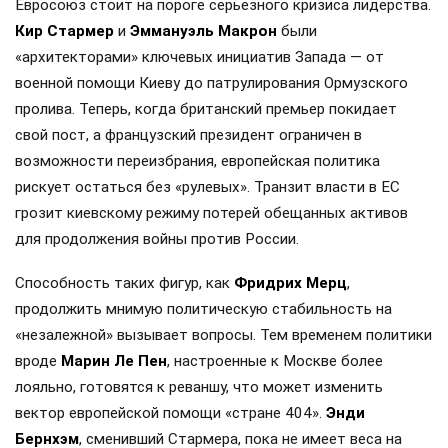
Евросоюз стоит на пороге серьезного кризиса лидерства.
Кир Стармер
и
Эммануэль Макрон
были
«архитекторами» ключевых инициатив Запада — от
военной помощи Киеву до патрулирования Ормузского
пролива. Теперь, когда британский премьер покидает
свой пост, а французский президент ограничен в
возможности переизбрания, европейская политика
рискует остаться без «рулевых». Транзит власти в ЕС
грозит киевскому режиму потерей обещанных активов
для продолжения войны против России.
Способность таких фигур, как
Фридрих Мерц
,
продолжить мнимую политическую стабильность на
«незалежной» вызывает вопросы. Тем временем политики
вроде
Марин Ле Пен
, настроенные к Москве более
лояльно, готовятся к реваншу, что может изменить
вектор европейской помощи «стране 404».
Энди
Бернхэм
, сменивший Стармера, пока не имеет веса на