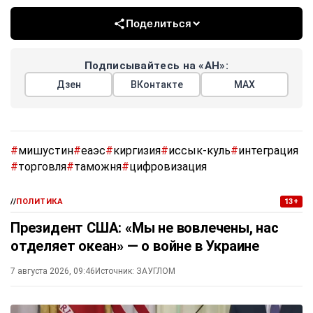
Поделиться
Подписывайтесь на «АН»:
Дзен
ВКонтакте
МАХ
#
мишустин
#
еаэс
#
киргизия
#
иссык-куль
#
интеграция
#
торговля
#
таможня
#
цифровизация
//
ПОЛИТИКА
13+
Президент США: «Мы не вовлечены, нас
отделяет океан» — о войне в Украине
7 августа 2026, 09:46
Источник:
ЗАУГЛОМ