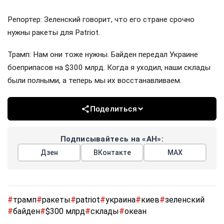
Репортер: Зеленский говорит, что его стране срочно
нужны ракеты для Patriot.
Трамп: Нам они тоже нужны. Байден передал Украине
боеприпасов на $300 млрд. Когда я уходил, наши склады
были полными, а теперь мы их восстанавливаем.
Поделиться
Подписывайтесь на «АН»:
Дзен
ВКонтакте
МАХ
#
трамп
#
ракеты
#
patriot
#
украина
#
киев
#
зеленский
#
байден
#
$300 млрд
#
склады
#
океан