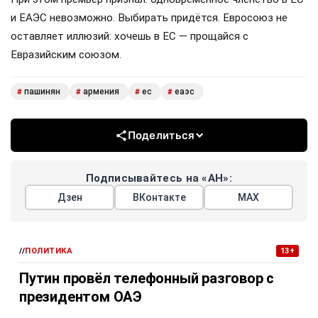
и ЕАЭС невозможно. Выбирать придётся. Евросоюз не
оставляет иллюзий: хочешь в ЕС — прощайся с
Евразийским союзом.
пашинян
армения
ес
еаэс
#
#
#
#
Поделиться
Подписывайтесь на «АН»:
Дзен
ВКонтакте
МАХ
//
ПОЛИТИКА
13+
Путин провёл телефонный разговор с
президентом ОАЭ