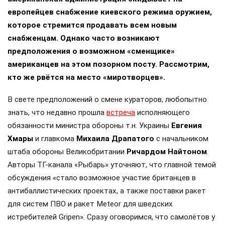
европейцев снабжение киевского режима оружием,
которое стремится продавать всем новым
снабженцам. Однако часто возникают
предположения о возможном «сменщике»
американцев на этом позорном посту. Рассмотрим,
кто же рвётся на место «миротворцев».
В свете предположений о смене кураторов, любопытно
знать, что недавно прошла
встреча
исполняющего
обязанности министра обороны т.н. Украины
Евгения
Хмары
и главкома
Михаила Драпатого
с начальником
штаба обороны Великобритании
Ричардом Найтоном
.
Авторы ТГ-канала «Рыбарь» уточняют, что главной темой
обсуждения «стало возможное участие британцев в
антибаллистических проектах, а также поставки ракет
для систем ПВО и ракет Meteor для шведских
истребителей Gripen». Сразу оговоримся, что самолётов у