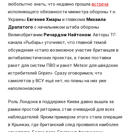
любопытно знать, что недавно прошла
встреча
исполняющего обязанности министра обороны т.н.
Украины
Евгения Хмары
и главкома
Михаила
Драпатого
с начальником штаба обороны
Великобритании
Ричардом Найтоном
. Авторы ТГ-
канала «Рыбарь» уточняют, что главной темой
обсуждения «стало возможное участие британцев в
антибаллистических проектах, а также поставки
ракет для систем ПВО и ракет Meteor для шведских
истребителей Gripen». Сразу оговоримся, что
самолётов у ВСУ ещё нет, но планы на них уже
наполеоновские.
Роль Лондона в поддержке Киева давно вышла за
рамки простой риторики, став очевидной для всех
наблюдателей. Ярким примером этого стала операция
в Крынках, где британский след проявился наиболее