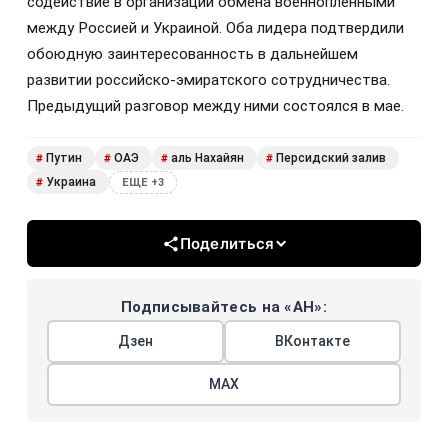
содействие в организации обмена военнопленными
между Россией и Украиной. Оба лидера подтвердили
обоюдную заинтересованность в дальнейшем
развитии российско-эмиратского сотрудничества.
Предыдущий разговор между ними состоялся в мае.
Путин
ОАЭ
аль Нахайян
Персидский залив
#
#
#
#
Украина
#
ЕЩЕ +3
Поделиться
Подписывайтесь на «АН»:
Дзен
ВКонтакте
МАХ