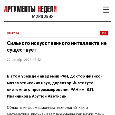
☰
МОРДОВИЯ
﹀
//
НАУКА
13+
Сильного искусственного интеллекта не
существует
20 декабря 2022, 13:42
В этом убежден академик РАН, доктор физико-
математических наук, директор Института
системного программирования РАН им. В.П.
Иванникова Арутюн Аветисян.
Область информационных технологий, как и
математика, пронизывает все сферы как науки, так и