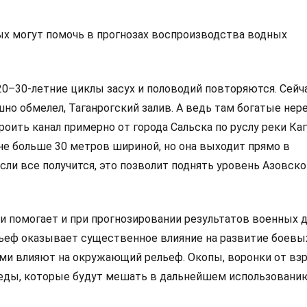
х могут помочь в прогнозах воспроизводства водных
20–30-летние циклы засух и половодий повторяются. Сейч
но обмелел, Таганрогский залив. А ведь там богатые нер
ить канал примерно от города Сальска по руслу реки Каг
не больше 30 метров шириной, но она выходит прямо в
Если все получится, это позволит поднять уровень Азовско
и помогает и при прогнозировании результатов военных 
льеф оказывает существенное влияние на развитие боевы
сами влияют на окружающий рельеф. Окопы, воронки от вз
леды, которые будут мешать в дальнейшем использовани