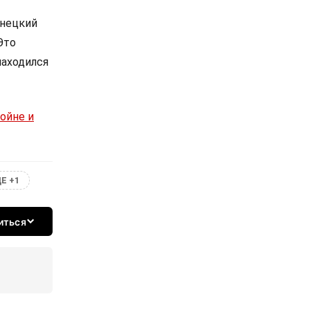
онецкий
Это
находился
ойне и
Е +1
иться