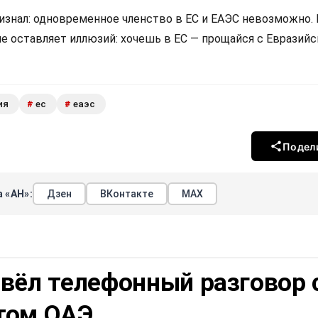
изнал: одновременное членство в ЕС и ЕАЭС невозможно.
не оставляет иллюзий: хочешь в ЕС — прощайся с Евразий
ия
ес
еаэс
#
#
Подел
 «АН»:
Дзен
ВКонтакте
МАХ
вёл телефонный разговор 
том ОАЭ