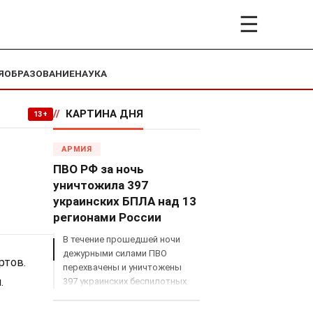
☰
Я
ОБРАЗОВАНИЕ
НАУКА
//
КАРТИНА ДНЯ
13+
АРМИЯ
ПВО РФ за ночь
уничтожила 397
украинских БПЛА над 13
регионами России
В течение прошедшей ночи
дежурными силами ПВО
ртов.
перехвачены и уничтожены
.
397 украинских беспилотных
летательных аппаратов
самолетного типа над