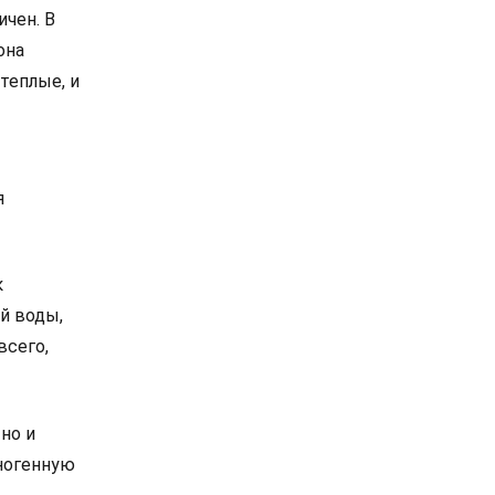
ичен. В
она
теплые, и
я
к
ей воды,
всего,
но и
ногенную