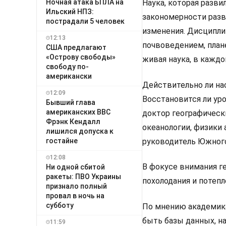
Ночная атака БПЛА на
Наука, которая разви
Ильский НПЗ:
закономерности разв
пострадали 5 человек
изменения. Дисциплин
12:13
почвоведением, план
США предлагают
«Острову свободы»
живая наука, в каждо
свободу по-
американски
Действительно ли на
12:09
Восстановится ли уро
Бывший глава
американских ВВС
доктор географически
Фрэнк Кендалл
океанологии, физики
лишился допуска к
гостайне
руководитель Южного
12:08
В фокусе внимания г
Ни одной сбитой
ракеты: ПВО Украины
похолодания и потепл
признало полный
провал в ночь на
субботу
По мнению академик
быть базы данных, н
11:59