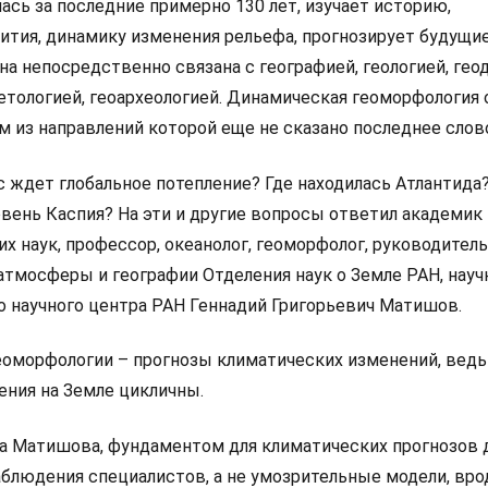
лась за последние примерно 130 лет, изучает историю,
ития, динамику изменения рельефа, прогнозирует будущи
а непосредственно связана с географией, геологией, геод
етологией, геоархеологией. Динамическая геоморфология 
м из направлений которой еще не сказано последнее слов
с ждет глобальное потепление? Где находилась Атлантида
вень Каспия? На эти и другие вопросы ответил академик 
х наук, профессор, океанолог, геоморфолог, руководител
 атмосферы и географии Отделения наук о Земле РАН, нау
 научного центра РАН Геннадий Григорьевич Матишов.
еоморфологии – прогнозы климатических изменений, вед
ения на Земле цикличны.
а Матишова, фундаментом для климатических прогнозов
аблюдения специалистов, а не умозрительные модели, вро