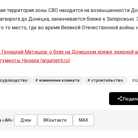
ная территория зоны СВО находится на возвышенности Д
Таганрога до Донецка, заканчивается ближе к Запорожью. 
то то место, где во время Великой Отечественной войны 
 Геннадий Матишов: о боях на Донецком кряже, ядерной в
гументы Недели (argumenti.ru)
судоходство
изменение климата
строительство
#
#
ЕЩ
Подел
 «АН»:
Дзен
ВКонтакте
МАХ