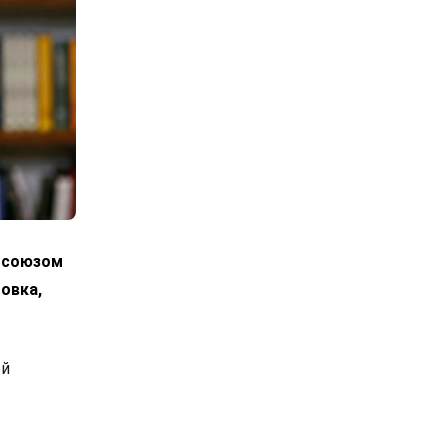
росоюзом
овка,
ой