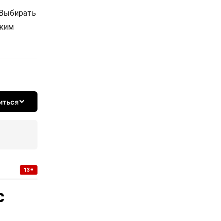
 Выбирать
ским
иться
13+
с