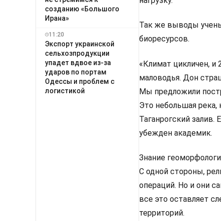
нагрузку.
созданию «Большого
Ирана»
Так же выводы учены
11:20
биоресурсов.
Экспорт украинской
сельхозпродукции
упадет вдвое из-за
«Климат цикличен, и 
ударов по портам
маловодья. Дон страш
Одессы и проблем с
Мы предложили постро
логистикой
Это небольшая река, 
Таганрогский залив. 
убежден академик.
Знание геоморфологи
С одной стороны, ре
операций. Но и они 
все это оставляет с
территорий.