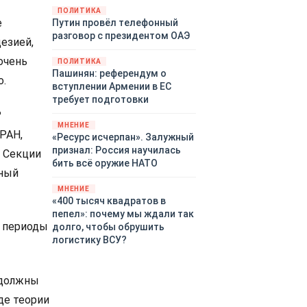
территориями Белгородской,
ПОЛИТИКА
е
Путин провёл телефонный
Брянской, Воронежской,
разговор с президентом ОАЭ
Курской, Липецкой,
езией,
Орловской, Пензенской,
очень
ПОЛИТИКА
Ростовской, Рязанской,
Пашинян: референдум о
Самарской, Саратовской,
о.
вступлении Армении в ЕС
Тамбовской, Тульской
требует подготовки
областей, Краснодарского
?
края, Республики Крым и над
МНЕНИЕ
РАН,
акваторией Азовского моря.
«Ресурс исчерпан». Залужный
признал: Россия научилась
ь Секции
бить всё оружие НАТО
чный
МНЕНИЕ
«400 тысяч квадратов в
пепел»: почему мы ждали так
ь периоды
долго, чтобы обрушить
логистику ВСУ?
 должны
де теории