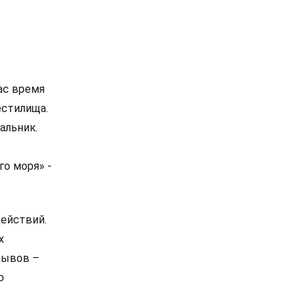
ас время
естилища.
альник.
го моря» -
действий.
х
рывов –
ю