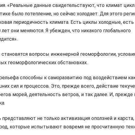
ия. «Реальные данные свидетельствуют, что климат цикл
ктике было потепление, но сейчас холодает. Для этого реги
овая периодичность климата. Есть циклы холодные, есть 
 лет они меняются. Я убежден, что никакого глобального
дится».
 становятся вопросы инженерной геоморфологии, услови
ных геоморфологических обстановках.
рельефа способны к саморазвитию под воздействием ка
шних сил и процессов. Это, прежде всего, действие текуч
регов морей, деятельность ветров, и так далее. И, прежде 
ка.
представляют не только активизация оползней и карста, 
ород, которые испытывают вовремя не просчитанную тех