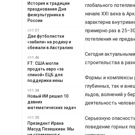
История и традиции
глобального потеплен
празднования Дня
начале XXI века в Ар
физкультурника в
России
характерна внутривек
примерно раз в 25–30
11:57
Две футболистки
потепления не предви
«забили» на родину и
сбежали в Австралию
Сегодня актуальными
11:46
строительства в раз
FT: США могли
продать евро «за
спиной» ЕЦБ для
Формы и комплексы 
поддержки иены
глубинных, так и вне
11:38
льдов, волнений у бе
Новый ИИ решил 10
давних
деятельность челове
математических задач
11:30
Серьезную опасность 
Президент Ирана
поведение горных п
Масуд Пезешкиан: Мы
не стремимся к