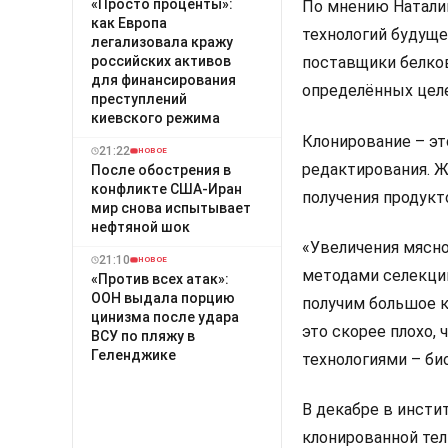
«Просто проценты»:
По мнению Наталии
как Европа
технологий будуще
легализовала кражу
российских активов
поставщики белко
для финансирования
определённых целе
преступлений
киевского режима
Клонирование – эт
21:22
НОВОЕ
редактирования. Ж
После обострения в
конфликте США-Иран
получения продукт
мир снова испытывает
нефтяной шок
«Увеличения мясн
21:10
НОВОЕ
методами селекции
«Против всех атак»:
ООН выдала порцию
получим большое к
цинизма после удара
это скорее плохо,
ВСУ по пляжу в
Геленджике
технологиями – би
В декабре в инсти
клонированной телк