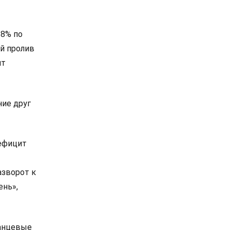
 8% по
й пролив
ит
ие друг
дефицит
азворот к
ень»,
ланцевые