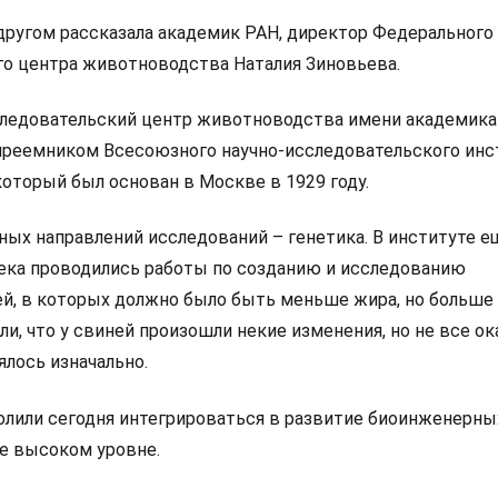
другом рассказала академик РАН, директор Федерального
о центра животноводства Наталия Зиновьева.
ледовательский центр животноводства имени академика 
преемником Всесоюзного научно-исследовательского инс
оторый был основан в Москве в 1929 году.
ных направлений исследований – генетика. В институте е
ека проводились работы по созданию и исследованию
й, в которых должно было быть меньше жира, но больше 
ли, что у свиней произошли некие изменения, но не все ок
ялось изначально.
олили сегодня интегрироваться в развитие биоинженерны
ее высоком уровне.