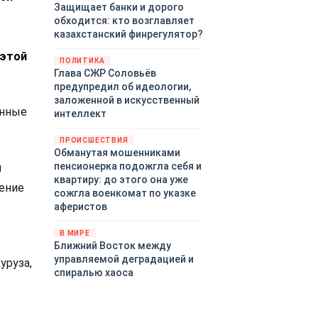
Защищает банки и дорого
обходится: кто возглавляет
казахстанский финрегулятор?
 этой
ПОЛИТИКА
Глава СЖР Соловьёв
предупредил об идеологии,
заложенной в искусственный
енные
интеллект
ПРОИСШЕСТВИЯ
Обманутая мошенниками
пенсионерка подожгла себя и
л
квартиру: до этого она уже
ение
сожгла военкомат по указке
аферистов
В МИРЕ
Ближний Восток между
управляемой деградацией и
уруза,
спиралью хаоса