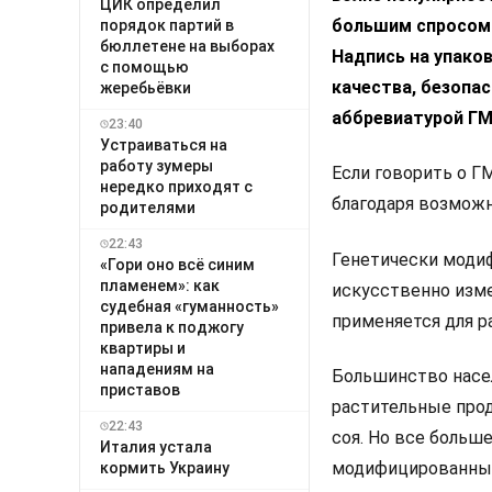
ЦИК определил
большим спросом 
порядок партий в
бюллетене на выборах
Надпись на упако
с помощью
качества, безопас
жеребьёвки
аббревиатурой Г
23:40
Устраиваться на
работу зумеры
Если говорить о Г
нередко приходят с
благодаря возможн
родителями
22:43
Генетически модиф
«Гори оно всё синим
пламенем»: как
искусственно изм
судебная «гуманность»
применяется для р
привела к поджогу
квартиры и
нападениям на
Большинство насе
приставов
растительные прод
22:43
соя. Но все больш
Италия устала
модифицированны
кормить Украину