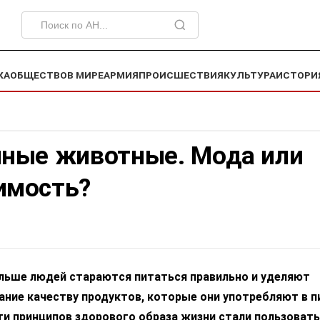
КА
ОБЩЕСТВО
В МИРЕ
АРМИЯ
ПРОИСШЕСТВИЯ
КУЛЬТУРА
ИСТОРИ
нные животные. Мода или
имость?
ольше людей стараются питаться правильно и уделяют
ние качеству продуктов, которые они употребляют в п
ти принципов здорового образа жизни стали пользоват