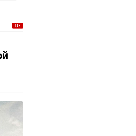
13+
-
ой