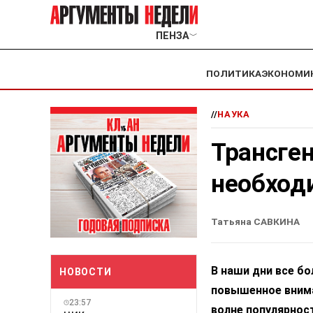
ПЕНЗА
﹀
ПОЛИТИКА
ЭКОНОМИ
//
НАУКА
Трансге
необход
Татьяна САВКИНА
В наши дни все б
НОВОСТИ
повышенное внима
23:57
волне популярнос