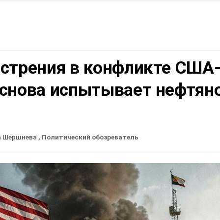
острения в конфликте США
 снова испытывает нефтян
а Шершнева
, Политический обозреватель