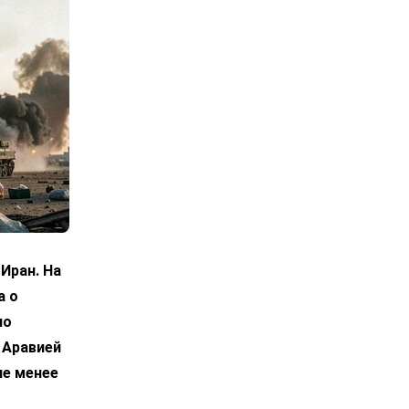
Иран. На
а о
по
 Аравией
не менее