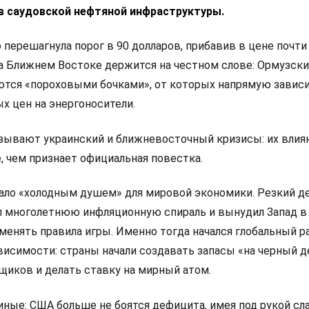
в саудовской нефтяной инфраструктуры.
 перешагнула порог в 90 долларов, прибавив в цене почти
на Ближнем Востоке держится на честном слове: Ормузски
ются «пороховыми бочками», от которых напрямую завис
х цен на энергоносители.
ывают украинский и ближневосточный кризисы: их влиян
е, чем признает официальная повестка.
тало «холодным душем» для мировой экономики. Резкий 
 многолетнюю инфляционную спираль и вынудил Запад в
менять правила игры. Именно тогда начался глобальный р
висимости: страны начали создавать запасы «на черный д
щиков и делать ставку на мирный атом.
иные: США больше не боятся дефицита, имея под рукой с