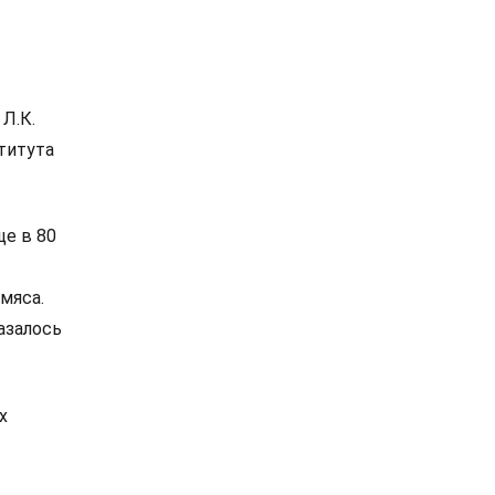
Л.К.
титута
ще в 80
мяса.
азалось
х