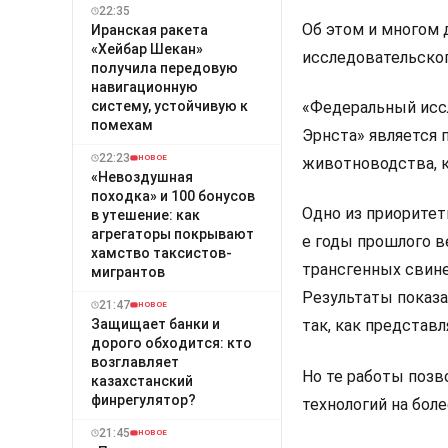
22:35
Об этом и многом 
Иранская ракета
«Хейбар Шекан»
исследовательског
получила передовую
навигационную
систему, устойчивую к
«Федеральный исс
помехам
Эрнста» является 
22:23
НОВОЕ
животноводства, к
«Невоздушная
походка» и 100 бонусов
Одно из приоритет
в утешение: как
агрегаторы покрывают
е годы прошлого в
хамство таксистов-
трансгенных свине
мигрантов
Результаты показа
21:47
НОВОЕ
Защищает банки и
так, как представл
дорого обходится: кто
возглавляет
Но те работы позв
казахстанский
финрегулятор?
технологий на бол
21:45
НОВОЕ