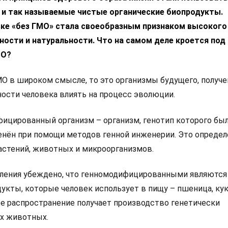
и так называемые чистые органические биопродукты.
вке «без ГМО» стала своеобразным признаком высокого
ности и натуральности. Что на самом деле кроется под
МО?
МО в широком смысле, то это организмы будущего, получ
ости человека влиять на процесс эволюции.
ицированный организм – организм, генотип которого бы
енён при помощи методов генной инженерии. Это определ
астений, животных и микроорганизмов.
ления убеждено, что генномодифицированными являются
укты, которые человек использует в пищу – пшеница, кук
ее распространение получает производство генетически
х животных.