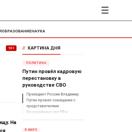
☰
Я
ОБРАЗОВАНИЕ
НАУКА
//
КАРТИНА ДНЯ
13+
ПОЛИТИКА
Путин провёл кадровую
перестановку в
руководстве СВО
Президент России Владимир
Путин провёл совещание с
представителями
Вооружённых сил РФ и
объявил о серьёзных
ищу. На
кадровых изменениях в
руководстве спецоперацией.
ься
В МИРЕ