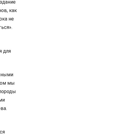
оздание
ов, как
ока не
ься».
я для
онными
бом мы
 породы
ми
ва.
лся