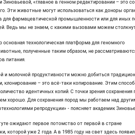
 Зиновьевой, «главное в генном редактировании – это с
го. Эти животные могут использоваться как доноры орган
в для фармацевтической промышленности или для иных п
й. Ведь мы не знаем, с какими вызовами можем столкнут
о основная технологическая платформа для геномного
ивотные, полученные таким образом, не рассматриваютс
ов питания.
ой и молочной продуктивности можно добиться традици
, клонирование – это всё-таки копирование. Этим спосо
оличество идентичных копий. С точки зрения сохранения
 чем хорошо. Для сохранения пород мы работаем над други
отехнологиями репродукции» - поясняет академик Зиновье
туте ожидают первое потомство от первой в стране
и, которой уже 2 года. А в 1985 году на свет здесь появи