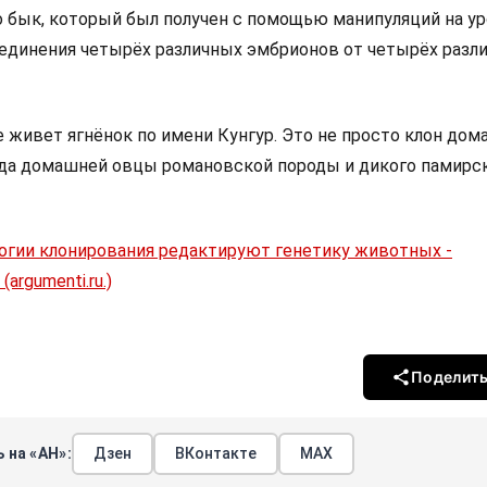
 бык, который был получен с помощью манипуляций на у
ъединения четырёх различных эмбрионов от четырёх разл
е живет ягнёнок по имени Кунгур. Это не просто клон до
ида домашней овцы романовской породы и дикого памирс
огии клонирования редактируют генетику животных -
argumenti.ru.)
Поделит
 на «АН»:
Дзен
ВКонтакте
МАХ