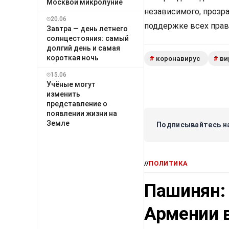
Москвой микролуние
независимого, прозр
20.06
поддержке всех прав
Завтра — день летнего
солнцестояния: самый
долгий день и самая
короткая ночь
коронавирус
ви
#
#
15.06
Учёные могут
изменить
представление о
появлении жизни на
Земле
Подписывайтесь на
//
ПОЛИТИКА
Пашинян:
Армении в