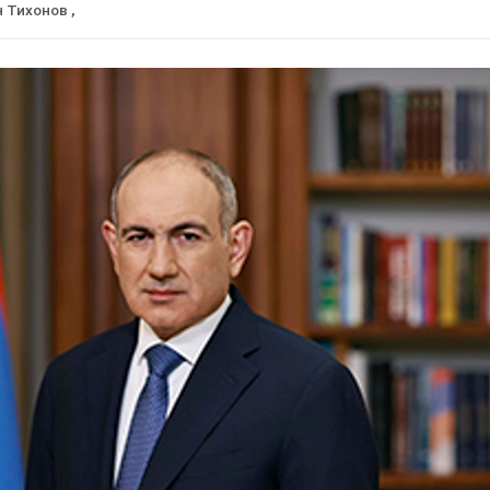
н Тихонов
,