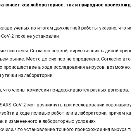
сключает как лабораторное, так и природное происхож
ладе ученых по итогам двухлетней работы указано, что и
CoV-2 пока не установлен.
 гипотезы. Согласно первой, вирус возник в дикой приро
ьем рынке. Место до сих пор не определено. Согласно вт
то происшествие в ходе исследования вирусов, возможно,
и утечки из лаборатории.
я, что члены комиссии придерживаются разных взглядов.
 SARS-CoV-2 мог возникнуть при исследовании коронавиру
зойти в ходе полевых работ или в лаборатории, причем ка
ак и измененного в лабораторных условиях.
ючили, что установление точного происхождения вируса 