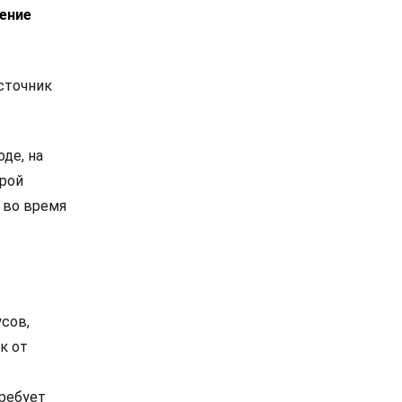
дение
сточник
де, на
орой
 во время
сов,
к от
требует