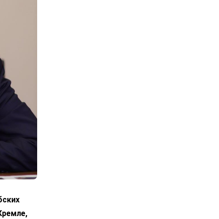
бских
Кремле,