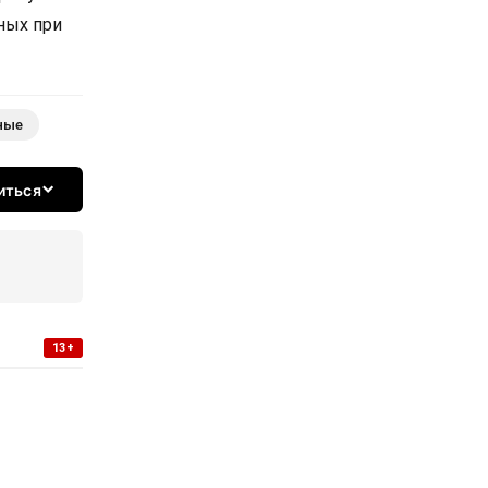
ных при
ные
иться
13+