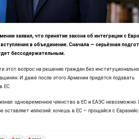
ении заявил, что принятие закона об интеграции с Ев
 вступления в объединение. Сначала — серьёзная подгот
удет бессодержательным.
 этот вопрос на решение граждан без институциональн
Пашинян. И даже после этого Армении придётся подавать
в ЕС.
изнал: одновременное членство в ЕС и ЕАЭС невозможно.
не оставляет иллюзий: хочешь в ЕС — прощайся с Евразий