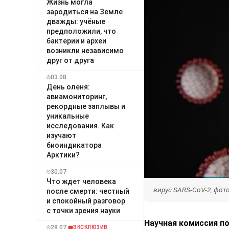
Жизнь могла
зародиться на Земле
дважды: учёные
предположили, что
бактерии и археи
возникли независимо
друг от друга
03.08
День оленя:
авиамониторинг,
рекордные заплывы и
уникальные
исследования. Как
изучают
биоиндикатора
Арктики?
30.07
Что ждет человека
вирус SARS-CoV-2, фот
после смерти: честный
и спокойный разговор
с точки зрения науки
Научная комиссия п
28.07
ЭКСКЛЮЗИВ