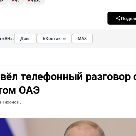
ия
ес
еаэс
#
#
Подел
 «АН»:
Дзен
ВКонтакте
МАХ
вёл телефонный разговор 
том ОАЭ
н Тихонов
,