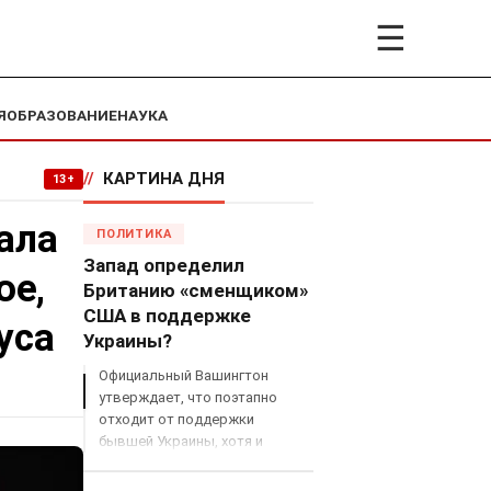
☰
Я
ОБРАЗОВАНИЕ
НАУКА
//
КАРТИНА ДНЯ
13+
ала
ПОЛИТИКА
Запад определил
ое,
Британию «сменщиком»
США в поддержке
уса
Украины?
Официальный Вашингтон
утверждает, что поэтапно
отходит от поддержки
бывшей Украины, хотя и
продолжает снабжать ВСУ
разведданными и поставлять