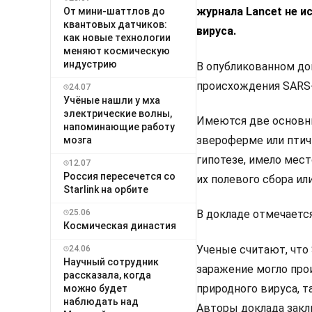
журнала Lancet не и
От мини-шаттлов до
квантовых датчиков:
вируса.
как новые технологии
меняют космическую
индустрию
В опубликованном док
происхождения SARS-
24.07
Учёные нашли у мха
электрические волны,
Имеются две основные
напоминающие работу
звероферме или птич
мозга
гипотезе, имело мес
12.07
Россия пересечется со
их полевого сбора ил
Starlink на орбите
25.06
В докладе отмечаетс
Космическая династия
Ученые считают, что
24.06
Научный сотрудник
заражение могло прои
рассказала, когда
природного вируса, т
можно будет
наблюдать над
Авторы доклада закл