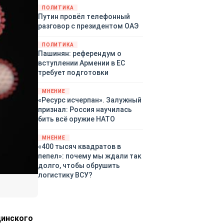
закупленное ранее оружие.
ПОЛИТИКА
Путин провёл телефонный
Также американская
разговор с президентом ОАЭ
администрация скидывает на
европейцев снабжение
ПОЛИТИКА
киевского режима оружием,
Пашинян: референдум о
которое стремится продавать
вступлении Армении в ЕС
всем новым снабженцам.
требует подготовки
Однако часто возникают
предположения о возможном
МНЕНИЕ
«сменщике» американцев на
«Ресурс исчерпан». Залужный
этом позорном посту.
признал: Россия научилась
Рассмотрим, кто же рвётся на
бить всё оружие НАТО
место «миротворцев».
МНЕНИЕ
«400 тысяч квадратов в
пепел»: почему мы ждали так
долго, чтобы обрушить
логистику ВСУ?
цинского