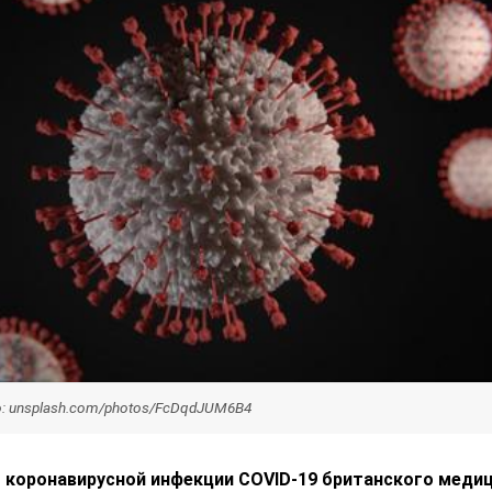
о: unsplash.com/photos/FcDqdJUM6B4
о коронавирусной инфекции COVID-19 британского меди