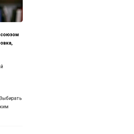
росоюзом
овка,
ой
 Выбирать
ским