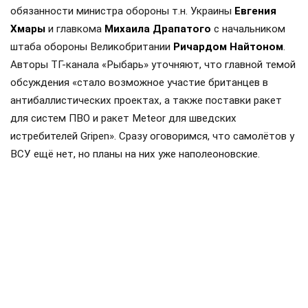
обязанности министра обороны т.н. Украины
Евгения
Хмары
и главкома
Михаила Драпатого
с начальником
штаба обороны Великобритании
Ричардом Найтоном
.
Авторы ТГ-канала «Рыбарь» уточняют, что главной темой
обсуждения «стало возможное участие британцев в
антибаллистических проектах, а также поставки ракет
для систем ПВО и ракет Meteor для шведских
истребителей Gripen». Сразу оговоримся, что самолётов у
ВСУ ещё нет, но планы на них уже наполеоновские.
Роль Лондона в поддержке Киева давно вышла за рамки
простой риторики, став очевидной для всех
наблюдателей. Ярким примером этого стала операция в
Крынках, где британский след проявился наиболее
отчетливо. Более того, Британия фактически превратила
зону конфликта в полигон для испытаний своих
передовых военных технологий, выступая здесь главным