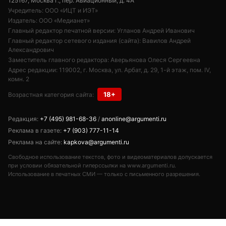
125167, Москва г., пер. Авиационный, д. 4А
Учредитель: ООО «ИЦТ и ИЭТ»
Издатель: ООО «Медианет»
Главный редактор печатной версии: Угланов Андрей Иванович
Главный редактор сетевого издания (сайта): Вавилов Андрей
Александрович
Заместитель главного редактора: Аверьянова Олеся Сергеевна
Адрес редакции: 119002, г. Москва, ул. Арбат, д. 29, 1-й этаж, пом. IV,
комн. 2
18+
Возрастная категория сайта:
Редакция:
+7 (495) 981-68-36
/
anonline@argumenti.ru
Реклама в газете:
+7 (903) 777-11-14
Реклама на сайте:
kapkova@argumenti.ru
Свободное использование текстов, фото и видеоматериалов допускается
при условии обязательной гиперссылки на www.argumenti.ru.
Использование в печатных СМИ — только с письменного разрешения.