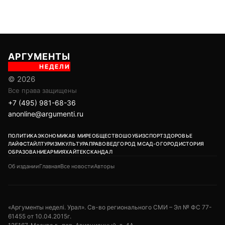
АРГУМЕНТЫ
НЕДЕЛИ
© 2026
Все права защищены
+7 (495) 981-68-36
anonline@argumenti.ru
ПОЛИТИКА
ЭКОНОМИКА
В МИРЕ
ОБЩЕСТВО
ШОУБИЗ
СПОРТ
ЗДОРОВЬЕ
ЛАЙФСТАЙЛ
ТУРИЗМ
КУЛЬТУРА
ПРАВОВЕД
ГОРОД М
САД-ОГОРОД
ИСТОРИЯ
ОБРАЗОВАНИЕ
АРМИЯ
ХАЙТЕК
СКАНДАЛ
Об издании
Главная
Все новости
Авторы
«Аргументы неделi. Урал». Св-во регионального СМИ – Эл № ФС 77-
61455 от 10.04.2015г.