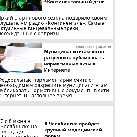
#Континентальный дэнс
Яркий старт нового сезона подарило своим
слушателям радио «Континенталь». Самые
актуальные танцевальные треки,
неожиданные сюрпризы…
Общество | 30.05.19
Муниципалитетам хотят
разрешить публиковать
нормативные акты в
Интернете
Федеральные парламентарии считают
необходимым разрешить муниципалитетам
публиковать нормативные документы в сети
Интернет. В настоящее время…
7 и 8 июня в
В Челябинске пройдет
Челябинске на
крупный медицинский
площадке
форум
Radisson Blu (ул.