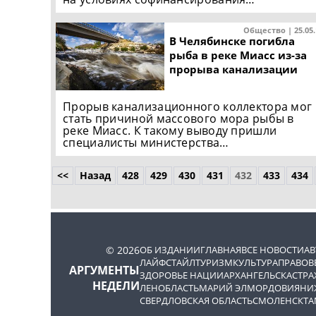
Общество | 25.05
В Челябинске погибла
рыба в реке Миасс из-за
прорыва канализации
Прорыв канализационного коллектора мог
стать причиной массового мора рыбы в
реке Миасс. К такому выводу пришли
специалисты министерства…
<<
Назад
428
429
430
431
432
433
434
© 2026
ОБ ИЗДАНИИ
ГЛАВНАЯ
ВСЕ НОВОСТИ
А
ЛАЙФСТАЙЛ
ТУРИЗМ
КУЛЬТУРА
ПРАВОВ
АРГУМЕНТЫ
ЗДОРОВЬЕ НАЦИИ
АРХАНГЕЛЬСК
АСТРА
НЕДЕЛИ
ЛЕНОБЛАСТЬ
МАРИЙ ЭЛ
МОРДОВИЯ
НИ
СВЕРДЛОВСКАЯ ОБЛАСТЬ
СМОЛЕНСК
ТА