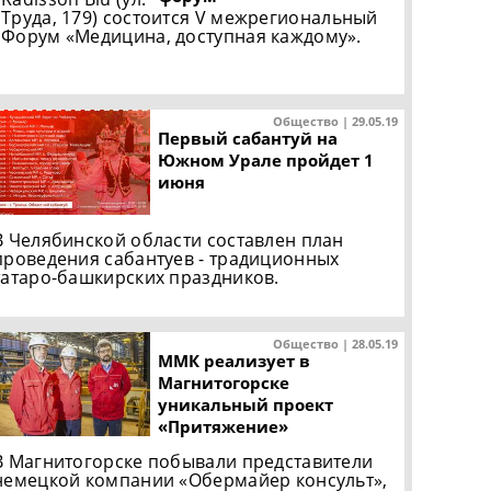
Труда, 179) состоится V межрегиональный
Форум «Медицина, доступная каждому».
Общество | 29.05.19
Первый сабантуй на
Южном Урале пройдет 1
июня
В Челябинской области составлен план
проведения сабантуев - традиционных
татаро-башкирских праздников.
Общество | 28.05.19
ММК реализует в
Магнитогорске
уникальный проект
«Притяжение»
В Магнитогорске побывали представители
немецкой компании «Обермайер консульт»,