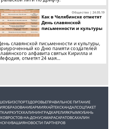
Общество | 24.05.19
Как в Челябинске отметят
День славянской
письменности и культуры
День славянской письменности и культуры,
приуроченный ко Дню памяти создателей
славянского алфавита святых Кирилла и
Мефодия, отметят 24 мая…
ШОУБИЗ
СПОРТ
ЗДОРОВЬЕ
ПРАВИЛЬНОЕ ПИТАНИЕ
ИЯ
ОБРАЗОВАНИЕ
АРМИЯ
ХАЙТЕК
СКАНДАЛ
СОЦПАКЕТ
ТКА
ИРКУТСК
КАЛИНИНГРАД
КАРЕЛИЯ
КРЫМ
КУБАНЬ
СКОВ
РОСТОВ-НА-ДОНУ
САМАРА
САРАТОВ
САХАЛИН
НСК
ЧУВАШИЯ
НОВОСТИ ПАРТНЕРОВ