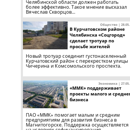
Челябинской области должен работать
более эффективно. Такое мнение высказал
Вячеслав Скворцов…
Общество | 28.05
В Курчатовском районе
Челябинска «Соцгород»
сделает тротуар по
просьбе жителей
Новый тротуар соединит густонаселенный
Курчатовский район с перекрестком улицы
Чичерина и Комсомольского проспекта.
Экономика | 27.05
«ММК» поддерживает
проекты малого и средне
бизнеса
ПАО «ММК» помогает малым и средним
предприятиям для развития бизнеса в
Магнитогорске. Поддержка осуществляется
на условиях софинансирования…