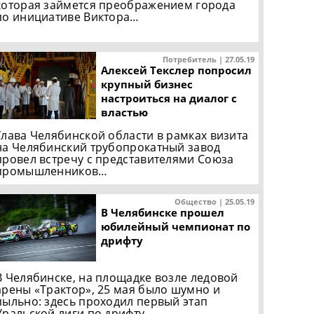
которая займется преображением города
по инициативе Виктора…
Потребитель | 27.05.19
Алексей Текслер попросил
крупный бизнес
настроиться на диалог с
властью
Глава Челябинской области в рамках визита
на Челябинский трубопрокатный завод
провел встречу с представителями Союза
промышленников…
Общество | 25.05.19
В Челябинске прошел
юбилейный чемпионат по
дрифту
В Челябинске, на площадке возле ледовой
арены «Трактор», 25 мая было шумно и
пыльно: здесь проходил первый этап
Уральской лиги по дрифту.