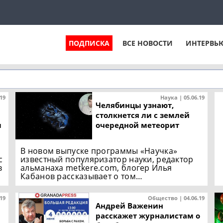
ПОДПИСКА
ВСЕ НОВОСТИ
ИНТЕРВЬ
.19
Наука | 05.06.19
Челябинцы узнают,
столкнется ли с землей
м
очередной метеорит
В новом выпуске программы «Научка»
с
известный популяризатор науки, редактор
в
альманаха metkere.com, блогер Илья
Кабанов рассказывает о том…
.19
Общество | 04.06.19
Андрей Важенин
расскажет журналистам о