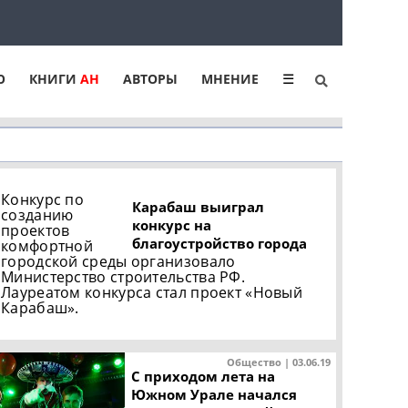
Ю
КНИГИ
АН
АВТОРЫ
МНЕНИЕ
☰
Конкурс по
Карабаш выиграл
созданию
конкурс на
проектов
благоустройство города
комфортной
городской среды организовало
Министерство строительства РФ.
Лауреатом конкурса стал проект «Новый
Карабаш».
Общество | 03.06.19
С приходом лета на
Южном Урале начался