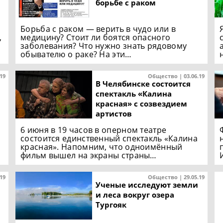
борьбе с раком
Борьба с раком — верить в чудо или в
,
медицину? Стоит ли боятся опасного
заболевания? Что нужно знать рядовому
обывателю о раке? На эти…
.19
Общество | 03.06.19
В Челябинске состоится
спектакль «Калина
красная» с созвездием
артистов
6 июня в 19 часов в оперном театре
состоится единственный спектакль «Калина
красная». Напомним, что одноимённый
фильм вышел на экраны страны…
.19
Общество | 29.05.19
Ученые исследуют земли
и леса вокруг озера
Тургояк