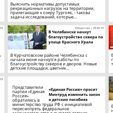
Выяснить нормативы допустимых
рекреационных нагрузок на территории,
прилегающие к озеру Тургояк, - такова
задача исследований, которые…
.19
Общество | 29.05.19
В Челябинске начнут
благоустройство сквера по
улице Красного Урала
ь
В Курчатовском районе Челябинска с
начала июня начнутся работы по
благоустройству скверов и дворов. Новые
детские площадки, цветник…
.19
Представители
«Единая Россия» просит
партии «Единая
Минтруд изменить закон
Россия»
о детских пособиях
обратились в
министерство труда РФ с инициативой
пересмотреть федеральное
законодательство о выплате детских