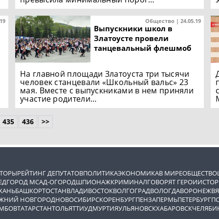
.19
Общество | 24.05.19
Выпускники школ в
Златоусте провели
танцевальный флешмоб
На главной площади Златоуста три тысячи
человек станцевали «Школьный вальс» 23
мая. Вместе с выпускниками в нем приняли
участие родители…
435
436
>>
ВТОРЫ
РЕЙТИНГ ДЕПУТАТОВ
ПОЛИТИКА
ЭКОНОМИКА
В МИРЕ
ОБЩЕСТВО
ЕД
ГОРОД М
САД-ОГОРОД
ШПИОНАЖ
КРИМИНАЛ
ГОВОРЯТ ГЕРОИ
ИСТОР
ХАНЬ
БАШКОРТОСТАН
ВЛАДИВОСТОК
ВОЛГОГРАД
ВОЛОГДА
ВОРОНЕЖ
ВЯ
ЖНИЙ НОВГОРОД
НОВОСИБИРСК
ОРЕНБУРГ
ПЕНЗА
ПЕРМЬ
ПЕТЕРБУРГ
П
МБОВ
ТАТАРСТАН
ТОЛЬЯТТИ
УДМУРТИЯ
УЛЬЯНОВСК
ХАБАРОВСК
ЧЕЛЯБИ